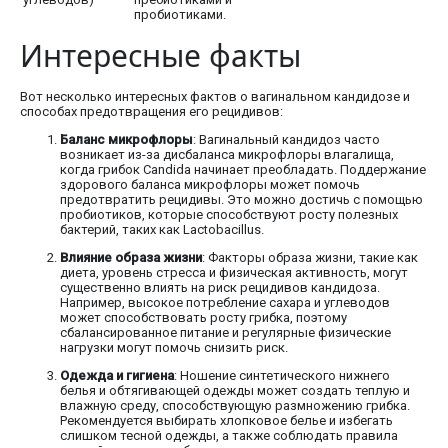
пробиотиками.
Интересные факты
Вот несколько интересных фактов о вагинальном кандидозе и
способах предотвращения его рецидивов:
Баланс микрофлоры
: Вагинальный кандидоз часто
возникает из-за дисбаланса микрофлоры влагалища,
когда грибок Candida начинает преобладать. Поддержание
здорового баланса микрофлоры может помочь
предотвратить рецидивы. Это можно достичь с помощью
пробиотиков, которые способствуют росту полезных
бактерий, таких как Lactobacillus.
Влияние образа жизни
: Факторы образа жизни, такие как
диета, уровень стресса и физическая активность, могут
существенно влиять на риск рецидивов кандидоза.
Например, высокое потребление сахара и углеводов
может способствовать росту грибка, поэтому
сбалансированное питание и регулярные физические
нагрузки могут помочь снизить риск.
Одежда и гигиена
: Ношение синтетического нижнего
белья и обтягивающей одежды может создать теплую и
влажную среду, способствующую размножению грибка.
Рекомендуется выбирать хлопковое белье и избегать
слишком тесной одежды, а также соблюдать правила