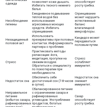
позволяет коже дышать.
способствует
одежда
Избегать тесного нижнего
росту грибка.
белья.
Ежедневное подмывание
Спринцевание
теплой водой без
может нарушить
Несоблюдение
использования
естественный
гигиены
агрессивных моющих
баланс
средств. Избегать
влагалищной
спринцевания.
микрофлоры.
Использовать
Кандидоз может
Незащищенный
презервативы при половых
передаваться
половой акт
контактах. Информировать
половым путем.
партнера о проблеме.
Практиковать методы
релаксации: йога,
медитация, прогулки на
Стресс
Стресс
свежем воздухе.
ослабляет
Обратиться к специалисту
иммунитет.
по психотерапии при
необходимости.
Обеспечить себе
Недостаток сна
Недостаток сна
достаточный сон (7-8 часов
снижает
в сутки).
иммунитет.
Сбалансированное питание
Неправильное
с ограничением сахара и
питание
рафинированных
Сахар
(избыток сахара,
углеводов. Употребление
способствует
рафинированных
продуктов, богатых
росту грибка.
углеводов)
пребиотиками и