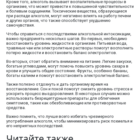
Кроме того, алкоголь вызывает воспалительные процессы в
организме, что может привести к повышенной чувствительности
и болевым ощущениям. Токсические вещества, образующиеся
при распаде алкоголя, могут негативно влиять на работу печени
и других органов, что также способствует ухудшению
самочувствия.
Чтобы справиться с последствиями алкогольной интоксикации,
важно предпринять несколько шагов. Во-первых, необходимо
восстановить уровень жидкости в организме. Питьевая вода,
травяные чаи или электролитные растворы помогут восполнить
потерю жидкости и восстановить баланс электролитов.
Во-вторых, стоит обратить внимание на питание. Легкие закуски,
богатые углеводами, могут помочь повысить уровень сахара в
крови и улучшить общее состояние. Фрукты, особенно бананы,
богаты калием и помогут восстановить электролитный баланс.
Также полезно отдохнуть и дать организму время на
восстановление. Сон и покой помогут снизить уровень стресса и
ускорить процесс выздоровления. В некоторых случаях можно
использовать безрецептурные препараты для облегчения
симптомов, такие как обезболивающие или противорвотные
средства.
Важно помнить, что лучше всего избегать чрезмерного
употребления алкоголя, чтобы минимизировать риск похмелья и
его неприятных последствий.
Читайте также