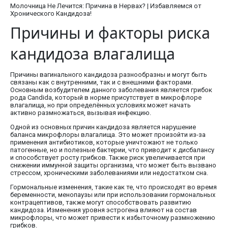
Молочница Не Лечится: Причина в Нервах? | Избавляемся от
Хронического Кандидоза!
Причины и факторы риска
кандидоза влагалища
Причины вагинального кандидоза разнообразны и могут быть
связаны как с внутренними, так и с внешними факторами.
Основным возбудителем данного заболевания является грибок
рода Candida, который в норме присутствует в микрофлоре
влагалища, но при определённых условиях может начать
активно размножаться, вызывая инфекцию.
Одной из основных причин кандидоза является нарушение
баланса микрофлоры влагалища. Это может произойти из-за
применения антибиотиков, которые уничтожают не только
патогенные, но и полезные бактерии, что приводит к дисбалансу
и способствует росту грибков. Также риск увеличивается при
снижении иммунной защиты организма, что может быть вызвано
стрессом, хроническими заболеваниями или недостатком сна.
Гормональные изменения, такие как те, что происходят во время
беременности, менопаузы или при использовании гормональных
контрацептивов, также могут способствовать развитию
кандидоза. Изменения уровня эстрогена влияют на состав
микрофлоры, что может привести к избыточному размножению
грибков.