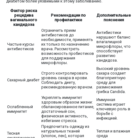
диабетом более уязвимыми к этому заболеванию.
Фактор риска
рецидива
Рекомендации по
Дополнительные
вагинального
профилактике
пояснения
кандидоза
Ограничить прием
Антибиотики
антибиотиков до
нарушают баланс
необходимости, применять
влагалищной
Частые курсы
их только по назначению
микрофлоры, что
антибиотиков
врача. Рассмотреть
способствует
возможность пробиотиков
развитию
для поддержания
кандидоза.
микрофлоры.
Высокий уровень
Строго контролировать
сахара создает
уровень сахара в крови.
благоприятную
Сахарный диабет
Соблюдать диету,
среду для
рекомендованную врачом.
размножения
грибка Candida.
Укреплять иммунитет
Иммунная
здоровым образом жизни:
система играет
Ослабленный
сбалансированное питание,
ключевую роль в
иммунитет
достаточный сон,
борьбе с
физическая активность,
инфекцией.
избегание стресса.
Предпочитать одежду из
натуральных тканей
Теплая и влажная
Тесная
(хлопок, лен), которая
среда
синтетическая