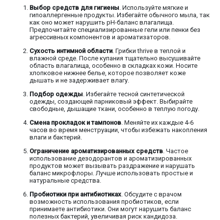
Выбор средств для гигиены
. Используйте мягкие и
гипоаллергенные продукты. Избегайте обычного мыла, так
как оно может нарушить pH-баланс влагалища.
Предпочитайте специализированные гели или пенки без
агрессивных компонентов и ароматизаторов.
Сухость интимной области
. Грибки thrive в теплой и
влажной среде. После купания тщательно высушивайте
область влагалища, особенно в складках кожи. Носите
хлопковое нижнее белье, которое позволяет коже
дышать и не задерживает влагу.
Подбор одежды
. Избегайте тесной синтетической
одежды, создающей парниковый эффект. Выбирайте
свободные, дышащие ткани, особенно в теплую погоду.
Смена прокладок и тампонов
. Меняйте их каждые 4-6
часов во время менструации, чтобы избежать накопления
влаги и бактерий.
Ограничение ароматизированных средств
. Частое
использование дезодорантов и ароматизированных
продуктов может вызывать раздражение и нарушать
баланс микрофлоры. Лучше использовать простые и
натуральные средства.
Пробиотики при антибиотиках
. Обсудите с врачом
возможность использования пробиотиков, если
принимаете антибиотики. Они могут нарушить баланс
полезных бактерий, увеличивая риск кандидоза.