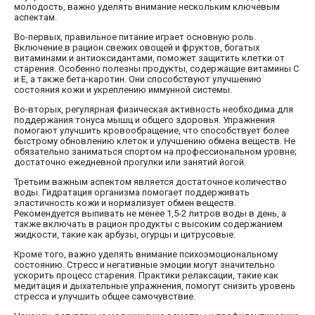
молодость, важно уделять внимание нескольким ключевым
аспектам.
Во-первых, правильное питание играет основную роль.
Включение в рацион свежих овощей и фруктов, богатых
витаминами и антиоксидантами, поможет защитить клетки от
старения. Особенно полезны продукты, содержащие витамины C
и E, а также бета-каротин. Они способствуют улучшению
состояния кожи и укреплению иммунной системы.
Во-вторых, регулярная физическая активность необходима для
поддержания тонуса мышц и общего здоровья. Упражнения
помогают улучшить кровообращение, что способствует более
быстрому обновлению клеток и улучшению обмена веществ. Не
обязательно заниматься спортом на профессиональном уровне;
достаточно ежедневной прогулки или занятий йогой.
Третьим важным аспектом является достаточное количество
воды. Гидратация организма помогает поддерживать
эластичность кожи и нормализует обмен веществ.
Рекомендуется выпивать не менее 1,5-2 литров воды в день, а
также включать в рацион продукты с высоким содержанием
жидкости, такие как арбузы, огурцы и цитрусовые.
Кроме того, важно уделять внимание психоэмоциональному
состоянию. Стресс и негативные эмоции могут значительно
ускорить процесс старения. Практики релаксации, такие как
медитация и дыхательные упражнения, помогут снизить уровень
стресса и улучшить общее самочувствие.