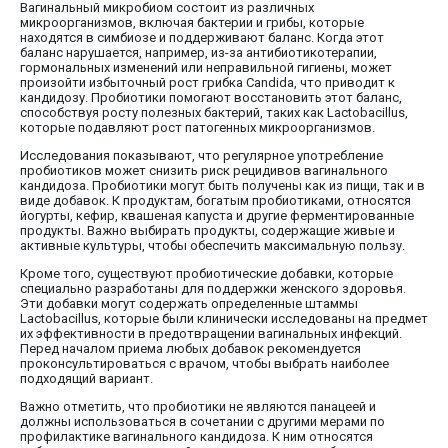
Вагинальный микробиом состоит из различных
микроорганизмов, включая бактерии и грибы, которые
находятся в симбиозе и поддерживают баланс. Когда этот
баланс нарушается, например, из-за антибиотикотерапии,
гормональных изменений или неправильной гигиены, может
произойти избыточный рост грибка Candida, что приводит к
кандидозу. Пробиотики помогают восстановить этот баланс,
способствуя росту полезных бактерий, таких как Lactobacillus,
которые подавляют рост патогенных микроорганизмов.
Исследования показывают, что регулярное употребление
пробиотиков может снизить риск рецидивов вагинального
кандидоза. Пробиотики могут быть получены как из пищи, так и в
виде добавок. К продуктам, богатым пробиотиками, относятся
йогурты, кефир, квашеная капуста и другие ферментированные
продукты. Важно выбирать продукты, содержащие живые и
активные культуры, чтобы обеспечить максимальную пользу.
Кроме того, существуют пробиотические добавки, которые
специально разработаны для поддержки женского здоровья.
Эти добавки могут содержать определенные штаммы
Lactobacillus, которые были клинически исследованы на предмет
их эффективности в предотвращении вагинальных инфекций.
Перед началом приема любых добавок рекомендуется
проконсультироваться с врачом, чтобы выбрать наиболее
подходящий вариант.
Важно отметить, что пробиотики не являются панацеей и
должны использоваться в сочетании с другими мерами по
профилактике вагинального кандидоза. К ним относятся