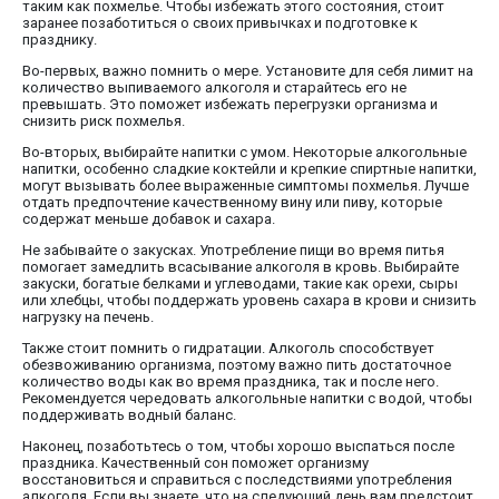
таким как похмелье. Чтобы избежать этого состояния, стоит
заранее позаботиться о своих привычках и подготовке к
празднику.
Во-первых, важно помнить о мере. Установите для себя лимит на
количество выпиваемого алкоголя и старайтесь его не
превышать. Это поможет избежать перегрузки организма и
снизить риск похмелья.
Во-вторых, выбирайте напитки с умом. Некоторые алкогольные
напитки, особенно сладкие коктейли и крепкие спиртные напитки,
могут вызывать более выраженные симптомы похмелья. Лучше
отдать предпочтение качественному вину или пиву, которые
содержат меньше добавок и сахара.
Не забывайте о закусках. Употребление пищи во время питья
помогает замедлить всасывание алкоголя в кровь. Выбирайте
закуски, богатые белками и углеводами, такие как орехи, сыры
или хлебцы, чтобы поддержать уровень сахара в крови и снизить
нагрузку на печень.
Также стоит помнить о гидратации. Алкоголь способствует
обезвоживанию организма, поэтому важно пить достаточное
количество воды как во время праздника, так и после него.
Рекомендуется чередовать алкогольные напитки с водой, чтобы
поддерживать водный баланс.
Наконец, позаботьтесь о том, чтобы хорошо выспаться после
праздника. Качественный сон поможет организму
восстановиться и справиться с последствиями употребления
алкоголя. Если вы знаете, что на следующий день вам предстоит