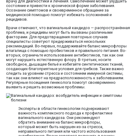
врачу для диагностики и лечения. Самолечение может ухудшить
состояние и привести к хронической форме заболевания.
Осознание симптомов и своевременное обращение за
медицинской помощью помогут избежать осложнений и
рецидивов.
Врачи отмечают, что вагинальный кандидоз — распространённая
проблема, и рецидивы могут быть вызваны различными
факторами. Для предотвращения повторных случаев
специалисты советуют придерживаться нескольких
рекомендаций. Во-первых, поддерживайте баланс микрофлоры
влагалища с помощью пробиотиков и правильного питания. Во-
вторых, ограничьте использование антибиотиков, так как они
могут нарушить естественную флору. В-третьих, носите
свободное, дышащее бельё и избегайте синтетических тканей,
создающих благоприятные условия для грибков. Также важно
следить за уровнем стресса и состоянием иммунной системы,
так как они влияют на предрасположенность к заболеваниям.
Регулярные посещения гинеколога помогут своевременно
выявить и решить возможные проблемы.
Эксперты в области гинекологии подчеркивают
важность комплексного подхода к профилактике
вагинального кандидоза. Они рекомендуют
обратить внимание на баланс микрофлоры,
который может быть нарушен из-за стресса,
неправильного питания или частого использования
антибиотиков. Врачи советуют включить в рацион