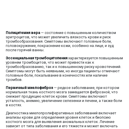
Полицитемия вера
— состояние с повышенным количеством
эритроцитов, что может увеличить вязкость крови и риск
тромбообразования. Симптомы включают головные боли,
головокружение, покраснение кожи, особенно на лице, и зуд
после горячей ванны.
Эссенциальная тромбоцитопения
характеризуется повышенным
уровнем тромбоцитов, что может привести как к
тромбообразованию, так и к повышенному риску кровотечений.
Симптомы могут быть неявными, но иногда пациенты отмечают
головные боли, покалывание в конечностях или наличие
тромбов.
Первичный миелофиброз
— редкое заболевание, при котором
нормальная ткань костного мозга замещается фиброзной, что
снижает продукцию клеток крови. Симптомы включают
усталость, анемию, увеличение селезенки и печени, а также боли
в костях.
Диагностика миелопролиферативных заболеваний включает
анализы крови для определения уровня клеток и биопсию
костного мозга для выявления аномальных клеток. Лечение
зависит от типа заболевания и его тяжести и может включать