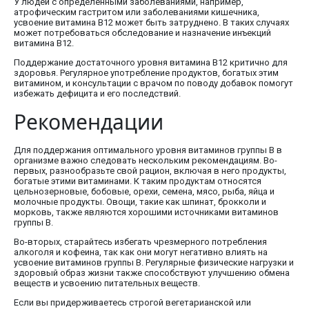
У людей с определенными заболеваниями, например,
атрофическим гастритом или заболеваниями кишечника,
усвоение витамина В12 может быть затруднено. В таких случаях
может потребоваться обследование и назначение инъекций
витамина В12.
Поддержание достаточного уровня витамина В12 критично для
здоровья. Регулярное употребление продуктов, богатых этим
витамином, и консультации с врачом по поводу добавок помогут
избежать дефицита и его последствий.
Рекомендации
Для поддержания оптимального уровня витаминов группы В в
организме важно следовать нескольким рекомендациям. Во-
первых, разнообразьте свой рацион, включая в него продукты,
богатые этими витаминами. К таким продуктам относятся
цельнозерновые, бобовые, орехи, семена, мясо, рыба, яйца и
молочные продукты. Овощи, такие как шпинат, брокколи и
морковь, также являются хорошими источниками витаминов
группы В.
Во-вторых, старайтесь избегать чрезмерного потребления
алкоголя и кофеина, так как они могут негативно влиять на
усвоение витаминов группы В. Регулярные физические нагрузки и
здоровый образ жизни также способствуют улучшению обмена
веществ и усвоению питательных веществ.
Если вы придерживаетесь строгой вегетарианской или