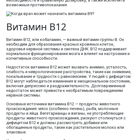
необходимость и правильную дозировку, а также исключить
возможные противопоказания.
Витамин В12
Витамин В12, или кобаламин, — важный витамин группы В. Он
необходим для образования красных кровяных клеток,
здоровья нервной системы и синтеза ДНК. В12 поддерживает
нормальное функционирование мозга и влияет на настроение и
когнитивные способности.
Недостаток витамина В12 может вызвать анемию, усталость,
слабость и неврологические расстройства, такие как онемение,
покалывание и трудности с равновесием. У людей с дефицитом
В12 могут наблюдаться изменения в эмоциональном состоянии,
включая депрессию и раздражительность. Долговременный
недостаток может привести к необратимым повреждениям
нервной системы.
Основные источники витамина В12 — продукты животного
происхождения: мясо (особенно печень), рыба, молочные
продукты и яйца. Вегетарианцы и веганы, не употребляющие
продукты животного происхождения, рискуют столкнуться с
дефицитом В12 и должны рассмотреть добавки или
обогащенные продукты, такие как растительное молоко или
злаковые.