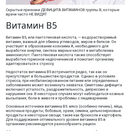
Скрытые признаки ДЕФИЦИТА ВИТАМИНОВ группы B, которые
врачи часто НЕ ВИДЯТ
Витамин В5
Витамин В5, или пантотеновая кислота, — водорастворимый
витамин, важный для обмена углеводов, жиров и белков. Он
участвует в образовании коэнзима А, необходимого для
выработки энергии, синтеза жирных кислот и метаболизма
аминокислот. Пантотеновая кислота также способствует
выработке гормонов надпочечников и помогает организму
адаптироваться к стрессу.
Недостаток витамина В5 встречается редко, так как он
присутствует в большинстве продуктов. Однако в условиях
стресса, при несбалансированном питании или определенных
заболеваниях может возникнуть нехватка. Симптомы дефицита
включают усталость, раздражительность, депрессию и
нарушения сна. В некоторых случаях могут наблюдаться кожные
высыпания, боли в животе и проблемы с пищеварением.
Основные источники витамина В5: мясо (особенно печень), яйца,
молочные продукты, бобовые, орехи, семена, цельнозерновые
продукты и некоторые овощи, такие как брокколи и картофель.
Для поддержания оптимального уровня витамина В5 в
организме рекомендуется разнообразить рацион.