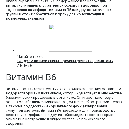
Сбалансированное питание, содержащее все необходимые
витамины и минералы, является основой здоровья. При
подозрении на дефицит витамина В5 или других витаминов
группы В стоит обратиться к врачу для консультации и
возможных анализов.
Читайте также:
Синдром прямой спины: причины развития, симптомы,
лечение
Витамин В6
Витамин В6, также известный как пиридоксин, является важным
водорастворимым витамином, который участвует в множестве
биохимических процессов в организме. Он играет ключевую
роль в метаболизме аминокислот, синтезе нейротрансмиттеров,
а также в поддержании нормального функционирования
иммунной системы. Витамин В6 необходим для производства
серотонина, дофамина и других нейромедиаторов, которые
влияют на настроение и общее состояние психического
здоровья.