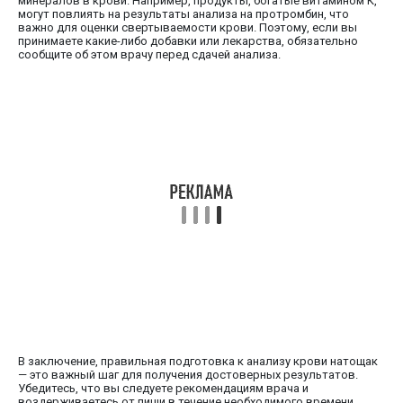
минералов в крови. Например, продукты, богатые витамином К,
могут повлиять на результаты анализа на протромбин, что
важно для оценки свертываемости крови. Поэтому, если вы
принимаете какие-либо добавки или лекарства, обязательно
сообщите об этом врачу перед сдачей анализа.
В заключение, правильная подготовка к анализу крови натощак
— это важный шаг для получения достоверных результатов.
Убедитесь, что вы следуете рекомендациям врача и
воздерживаетесь от пищи в течение необходимого времени,