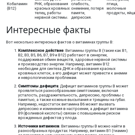
Кобаламин
РНК, образования
слабость,
птица,
(B12)
красных кровяных
онемение, потеря
молочные
телец, работы
памяти,
продукты, яйца
нервной системы.
депрессия.
Интересные факты
Вот несколько интересных фактов о витаминах группы В:
Комплексное действие
: Витамины группы В (такие как В1,
В2, В3, В5, В6, В7, В9 и В12) работают в синергии,
поддерживая обмен веществ, здоровье нервной системы
и производство энергии. Например, витамин В12
необходим для синтеза ДНК и образования красных
кровяных клеток, а его дефицит может привести к анемии
и неврологическим проблемам.
Симптомы дефицита
: Дефицит витаминов группы В может
проявляться разнообразными симптомами, включая
усталость, раздражительность, депрессию, проблемы с
памятью, а также кожные высыпания и трещины на губах.
Например, недостаток витамина В6 может вызвать
депрессию и изменения в настроении, а дефицит витамина
В9 (фолиевой кислоты) связан с повышенным риском
врожденных дефектов у плода.
Источники витаминов
: Витамины группы В можно найти в
разнообразных продуктах. Например, витамин В1 (тиамин)