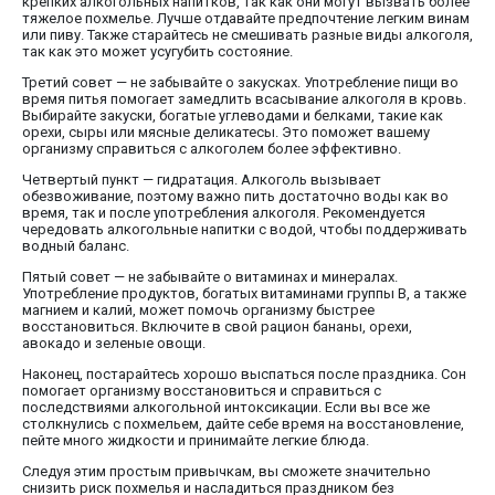
крепких алкогольных напитков, так как они могут вызвать более
тяжелое похмелье. Лучше отдавайте предпочтение легким винам
или пиву. Также старайтесь не смешивать разные виды алкоголя,
так как это может усугубить состояние.
Третий совет — не забывайте о закусках. Употребление пищи во
время питья помогает замедлить всасывание алкоголя в кровь.
Выбирайте закуски, богатые углеводами и белками, такие как
орехи, сыры или мясные деликатесы. Это поможет вашему
организму справиться с алкоголем более эффективно.
Четвертый пункт — гидратация. Алкоголь вызывает
обезвоживание, поэтому важно пить достаточно воды как во
время, так и после употребления алкоголя. Рекомендуется
чередовать алкогольные напитки с водой, чтобы поддерживать
водный баланс.
Пятый совет — не забывайте о витаминах и минералах.
Употребление продуктов, богатых витаминами группы В, а также
магнием и калий, может помочь организму быстрее
восстановиться. Включите в свой рацион бананы, орехи,
авокадо и зеленые овощи.
Наконец, постарайтесь хорошо выспаться после праздника. Сон
помогает организму восстановиться и справиться с
последствиями алкогольной интоксикации. Если вы все же
столкнулись с похмельем, дайте себе время на восстановление,
пейте много жидкости и принимайте легкие блюда.
Следуя этим простым привычкам, вы сможете значительно
снизить риск похмелья и насладиться праздником без