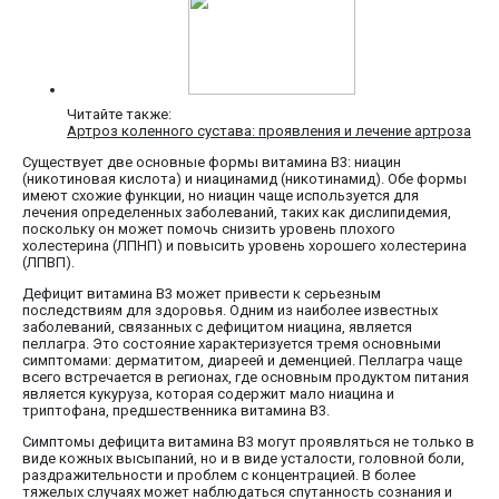
Читайте также:
Артроз коленного сустава: проявления и лечение артроза
Существует две основные формы витамина В3: ниацин
(никотиновая кислота) и ниацинамид (никотинамид). Обе формы
имеют схожие функции, но ниацин чаще используется для
лечения определенных заболеваний, таких как дислипидемия,
поскольку он может помочь снизить уровень плохого
холестерина (ЛПНП) и повысить уровень хорошего холестерина
(ЛПВП).
Дефицит витамина В3 может привести к серьезным
последствиям для здоровья. Одним из наиболее известных
заболеваний, связанных с дефицитом ниацина, является
пеллагра. Это состояние характеризуется тремя основными
симптомами: дерматитом, диареей и деменцией. Пеллагра чаще
всего встречается в регионах, где основным продуктом питания
является кукуруза, которая содержит мало ниацина и
триптофана, предшественника витамина В3.
Симптомы дефицита витамина В3 могут проявляться не только в
виде кожных высыпаний, но и в виде усталости, головной боли,
раздражительности и проблем с концентрацией. В более
тяжелых случаях может наблюдаться спутанность сознания и