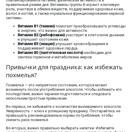
сбалансированное питание, физическая активность и
правильный режим дня. Витамины группы В играют ключевую
роль, участвуя в обмене веществ, поддерживая здоровье кожи,
волос и ногтей, а также нормальное функционирование нервной
системы.
Витамин В1 (тиамин)
помогает преобразовывать углеводы
в энергию, что важно для активности.
Витамин В2 (рибофлавин)
участвует в клеточном дыхании
и улучшает состояние кожи.
Витамин В3 (ниацин)
улучшает кровообращение и
поддерживает здоровье сердца.
Витамин В5 (пантотеновая кислота)
необходим для
синтеза гормонов и метаболизма жиров
Привычки для праздника: как избежать
похмелья?
Похмелье — это неприятное состояние, которое может
возникнуть после употребления алкоголя. Чтобы избежать его
последствий, важно заранее подготовиться и следовать
нескольким простым привычкам.
Во-первых, не забывайте о количестве выпиваемого алкоголя.
Умеренность — ключ к успешному празднику. Постарайтесь не
превышать рекомендованные нормы потребления, чтобы
снизить риск похмелья.
Во-вторых, важно правильно выбирать напитки. Избегайте