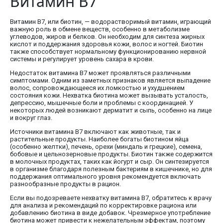
Витамин В7
Витамин В7, или биотин, — водорастворимый витамин, играющий
важную роль в обмене веществ, особенно в метаболизме
углеводов, жиров и белков. Он необходим для синтеза жирных
кислот и поддержания здоровья кожи, волос и ногтей. Биотин
также способствует нормальному функционированию нервной
системы и регулирует уровень сахара в крови.
Недостаток витамина В7 может проявляться различными
симптомами. Одним из заметных признаков является выпадение
волос, сопровождающееся их ломкостью и ухудшением
состояния кожи. Нехватка биотина может вызывать усталость,
депрессию, мышечные боли и проблемы с координацией. У
некоторых людей возникают дерматит и сыпь, особенно на лице
и вокруг глаз.
Источники витамина В7 включают как животные, так и
растительные продукты. Наиболее богаты биотином яйца
(особенно желтки), печень, орехи (миндаль и грецкие), семена,
бобовые и цельнозерновые продукты. Биотин также содержится
в молочных продуктах, таких как йогурт и сыр. Он синтезируется
в организме благодаря полезным бактериям в кишечнике, но для
поддержания оптимального уровня рекомендуется включать
разнообразные продукты в рацион.
Если вы подозреваете нехватку витамина В7, обратитесь к врачу
для анализа и рекомендаций по корректировке рациона или
добавлению биотина в виде добавок. Чрезмерное употребление
биотина может привести к нежелательным эффектам, поэтому