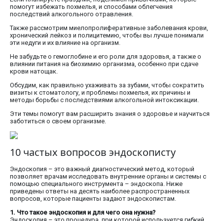
помогут избежать похмелья, и способами облегчения
последствий алкогольного отравления.
Также рассмотрим миелопролиферативные заболевания крови,
хронический лейкоз и полицитемию, чтобы вы лучше понимали
эти недуги и их влияние на организм.
Не забудьте о гемоглобине и его роли для здоровья, а также о
влиянии питания на биохимию организма, особенно при сдаче
крови натощак.
Обсудим, как правильно ухаживать за зубами, чтобы сократить
визиты к стоматологу, и проблемы похмелья, их причины и
методы борьбы с последствиями алкогольной интоксикации.
Эти темы помогут вам расширить знания о здоровье и научиться
заботиться о своем организме.
10 частых вопросов эндоскописту
Эндоскопия – это важный диагностический метод, который
позволяет врачам исследовать внутренние органы и системы с
помощью специального инструмента – эндоскопа. Ниже
приведены ответы на десять наиболее распространенных
вопросов, которые пациенты задают эндоскопистам.
1. Что такое эндоскопия и для чего она нужна?
Эндоскопия – это процедура, при которой используется гибкий