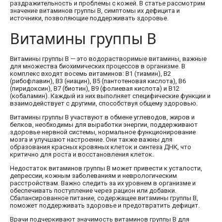
раздражительность и проблемы с кожей. В статье рассмотрим
значение витаминов группы В, симптомы их дефицита и
источники, позволяющие поддерживать здоровье.
Витамины группы В
Витамины группы В — это водорастворимые витамины, важные
для множества биохимических процессов в организме. В
комплекс входят восемь витаминов: В1 (тиамин), В2
(рибофлавин), В3 (ниацин), В5 (пантотеновая кислота), В6
(пиридоксин), В7 (биотин), В9 (фолиевая кислота) и В12
(кобаламин). Каждый из них выполняет специфические функции и
взаимодействует с другими, способствуя общему здоровью.
Витамины группы В участвуют в обмене углеводов, жиров и
белков, необходимы для выработки энергии, поддерживают
здоровье нервной системы, нормальное функционирование
мозга и улучшают настроение. Они также важны для
образования красных кровяных клеток и синтеза ДНК, что
критично для роста и восстановления клеток.
Недостаток витаминов группы В может привести к усталости,
депрессии, кожным заболеваниям и неврологическим
расстройствам. Важно следить за их уровнем в организме и
обеспечивать поступление через рацион или добавки.
Сбалансированное питание, содержащее витамины группы В,
поможет поддерживать здоровье и предотвратить дефицит.
Врачи подчеркивают значимость витаминов группы В для