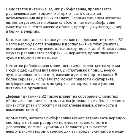
Недостаток витамина В2, или рибофлавина, проявляется
различными симптомами, которые часто остаются
незамеченными на ранних стадиях. Первым сигналом нехватки
является усталость и общая слабость, так как рибофлавин
участвует в энергетическом обмене, превращая углеводы, жиры
и белки в энергию.
Кожные проявления также указывают на дефицит витамина В2.
Часто наблюдаются трещины и воспаления на губах (хейлит),
покраснение и шелушение кожи вокруг носа и ушей. В некоторых
случаях развивается себорейный дерматит, проявляющийся
зудом и корочками на коже.
Нехватка рибофлавина может негативно сказаться на зрении.
Люди с дефицитом витамина В2 испытывают повышенную
чувствительность к свету, жжение и дискомфорт в глазах. В
более серьезных случаях это может привести к катаракте,
подчеркивая важность поддержания нормального уровня
витамина в организме.
Дефицит витамина В2 также влияет на состояние слизистых
оболочек, проявляясь стоматитом (воспаление и болезненность
слизистой рта) и глосситом (воспаление языка, отечность и
изменение цвета).
Кроме того, нехватка рибофлавина может затрагивать нервную
систему, вызывая раздражительность, тревожность и
депрессию, поскольку витамин В2 участвует в синтезе
нейротрансмиттеров, отвечающих за передачу сигналов между