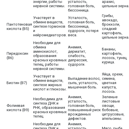
энергии, работы
усталость,
арахис,
нервной системы.
головная боль,
цельные зерна
бессонница.
Грибы,
Участвует в
Усталость,
авокадо,
обмене веществ,
головная боль,
Пантотеновая
брокколи,
синтезе гормонов
бессонница,
кислота (B5)
сладкий
и
судороги, потеря
картофель,
нейромедиаторов.
веса.
цельные зерна
Необходим для
обмена
Анемия,
Бананы,
аминокислот,
дерматит,
Пиридоксин
картофель,
образования
слабость,
(B6)
лосось, тунец,
красных кровяных
депрессия,
курица.
телец, работы
судороги.
нервной системы.
Яйца, орехи,
Участвует в
Выпадение волос,
семена,
обмене веществ,
Биотин (B7)
сыпь, усталость,
цветная
синтезе жирных
мышечная боль.
капуста,
кислот и глюкозы.
лосось.
Анемия,
Зеленые
Необходима для
усталость,
листовые
синтеза ДНК и
Фолиевая
головная боль,
овощи,
РНК, образования
кислота (B9)
повышенный риск
бобовые,
красных кровяных
врожденных
цитрусовые,
телец.
дефектов.
апельсины.
Необходим для
Анемия,
синтеза ДНК и
усталость,
Мясо, рыба,