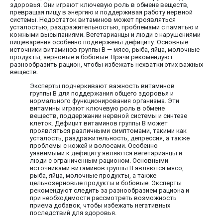
здоровья. Они играют ключевую роль в обмене веществ,
превращая пищу в энергию и поддерживая работу нервной
системы. Недостаток витаминов может проявляться
усталостью, раздражительностью, проблемами с памятью и
кожными высыпаниями. Вегетарианцы и люди с нарушениями
пищеварения особенно подвержены дефициту. Основные
источники витаминов группы В — мясо, рыба, яйца, молочные
продукты, зерновые и бобовые. Врачи рекомендуют
разнообразить рацион, чтобы избежать нехватки этих важных
веществ.
Эксперты подчеркивают важность витаминов
группы В для поддержания общего здоровья и
нормального функционирования организма. Эти
витамины играют ключевую роль в обмене
веществ, поддержании нервной системы и синтезе
клеток. Дефицит витаминов группы В может
проявляться различными симптомами, такими как
усталость, раздражительность, депрессия, а также
проблемы с кожей и волосами. Особенно
уязвимыми к дефициту являются вегетарианцы и
люди с ограниченным рационом. Основными
источниками витаминов группы В являются мясо,
рыба, яйца, молочные продукты, а также
цельнозерновые продукты и бобовые. Эксперты
рекомендуют следить за разнообразием рациона и
при необходимости рассмотреть возможность
приема добавок, чтобы избежать негативных
последствий для здоровья.