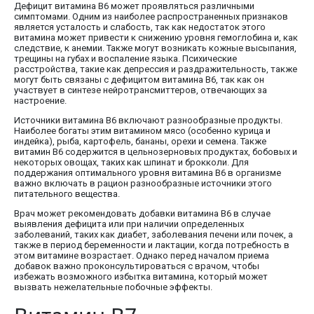
Дефицит витамина В6 может проявляться различными
симптомами. Одним из наиболее распространенных признаков
является усталость и слабость, так как недостаток этого
витамина может привести к снижению уровня гемоглобина и, как
следствие, к анемии. Также могут возникать кожные высыпания,
трещины на губах и воспаление языка. Психические
расстройства, такие как депрессия и раздражительность, также
могут быть связаны с дефицитом витамина В6, так как он
участвует в синтезе нейротрансмиттеров, отвечающих за
настроение.
Источники витамина В6 включают разнообразные продукты.
Наиболее богаты этим витамином мясо (особенно курица и
индейка), рыба, картофель, бананы, орехи и семена. Также
витамин В6 содержится в цельнозерновых продуктах, бобовых и
некоторых овощах, таких как шпинат и брокколи. Для
поддержания оптимального уровня витамина В6 в организме
важно включать в рацион разнообразные источники этого
питательного вещества.
Врач может рекомендовать добавки витамина В6 в случае
выявления дефицита или при наличии определенных
заболеваний, таких как диабет, заболевания печени или почек, а
также в период беременности и лактации, когда потребность в
этом витамине возрастает. Однако перед началом приема
добавок важно проконсультироваться с врачом, чтобы
избежать возможного избытка витамина, который может
вызвать нежелательные побочные эффекты.