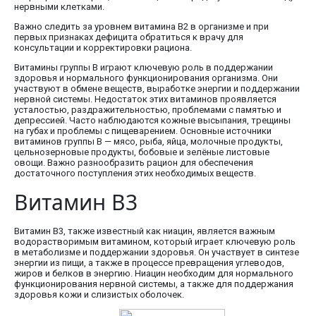
нервными клетками.
Важно следить за уровнем витамина В2 в организме и при
первых признаках дефицита обратиться к врачу для
консультации и корректировки рациона.
Витамины группы В играют ключевую роль в поддержании
здоровья и нормального функционирования организма. Они
участвуют в обмене веществ, выработке энергии и поддержании
нервной системы. Недостаток этих витаминов проявляется
усталостью, раздражительностью, проблемами с памятью и
депрессией. Часто наблюдаются кожные высыпания, трещины
на губах и проблемы с пищеварением. Основные источники
витаминов группы В — мясо, рыба, яйца, молочные продукты,
цельнозерновые продукты, бобовые и зелёные листовые
овощи. Важно разнообразить рацион для обеспечения
достаточного поступления этих необходимых веществ.
Витамин В3
Витамин В3, также известный как ниацин, является важным
водорастворимым витамином, который играет ключевую роль
в метаболизме и поддержании здоровья. Он участвует в синтезе
энергии из пищи, а также в процессе превращения углеводов,
жиров и белков в энергию. Ниацин необходим для нормального
функционирования нервной системы, а также для поддержания
здоровья кожи и слизистых оболочек.