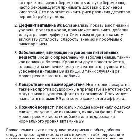
которые планируют беременность или уже беременны,
часто рекомендуется принимать добавки с фолиевой
кислотой. Это помогает снизить риск развития дефектов
нервной трубки у плода.
Дефицит витамина В9
: Если анализы показывают низкий
уровень фолата в крови, врач может назначить добавки
для устранения дефицита. Симптомы недостатка могут
включать усталость, слабость, анемию и проблемы с
пищеварением.
Заболевания, влияющие на усвоение питательных
веществ
: Люди с определенными заболеваниями, такими
как целиакия, болезнь Крона или другие расстройства,
влияющие на кишечник, могут испытывать трудности с
усвоением витамина В9 из пищи. В таких случаях врач
может рекомендовать добавки.
Лекарственные взаимодействия
: Некоторые лекарства,
такие как противосудорожные препараты и метотрексат,
могут снижать уровень фолата в организме. Врач может
назначить витамин В9 для компенсации этого эффекта.
Пожилой возраст
: У пожилых людей может наблюдаться
сниженное усвоение витаминов, включая фолат. Врач
может рекомендовать добавки для поддержания
нормального уровня витамина В9.
Важно помнить, что перед началом приема любых добавок
следует проконсультироваться с врачом, чтобы определить