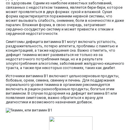
со здоровьем. Одним из наиболее известных заболеваний,
связанных с недостатком тиамина, является бери-бери, которое
может проявляться в двух формах: сухой и влажной. Сухая
форма характеризуется поражением нервной системы, что
может вызывать слабость, онемение, боли в конечностях и даже
паралич. Влажная форма, в свою очередь, затрагивает
сердечно-сосудистую систему и может привести к отекам и
сердечной недостаточности.
Симптомы дефицита витамина В1 могут включать усталость,
раздражительность, потерю аппетита, проблемы с памятью и
концентрацией, а также нарушения сна. Важно отметить, что
дефицит тиамина может развиваться не только из-за
недостаточного потребления пищи, но и в результате
злоупотребления алкоголем, заболеваний желудочно-кишечного
тракта, а также при некоторых состояниях, таких как диабет.
Источники витамина В1 включают цельнозерновые продукты,
бобовые, орехи, семена, свинину и печень. Для поддержания
нормального уровня тиамина в организме рекомендуется
включать в рацион разнообразные продукты, богатые этим
витамином. В случае подозрения на дефицит витамина В1 или
появления симптомов, важно обратиться к врачу для
диагностики и возможного назначения добавок.