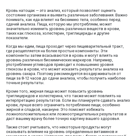
Кровь натощак — это анализ, который позволяет оценить
состояние организма и выявить различные заболевания. Важно
понимать, как еда влияет на биохимию тела, особенно перед
сдачей анализа. Пища, которую мы употребляем, может
значительно изменить уровень различных веществ в крови,
таких как глюкоза, холестерин, триглицериды и другие
показатели.
Когда мы едим, пища проходит через пищеварительный тракт,
где расщепляется на более простые компоненты. Эти
компоненты затем всасываются в кровь и могут влиять на
уровень различных биохимических маркеров. Например,
употребление углеводов приводит к повышению уровня
глюкозы в крови, что может исказить результаты анализа на
уровень сахара. Поэтому рекомендуется воздерживаться от
пищи за 8-12 часов до сдачи анализа, чтобы получить наиболее
точные результаты.
Кроме того, жирная пища может повысить уровень
триглицеридов и холестерина, что также может повлиять на
интерпретацию результатов. Если вы планируете сдавать анализ
крови, лучше всего ограничить потребление пищи, особенно
жирной и сладкой, накануне. Это поможет избежать
ложноположительных или ложноотрицательных результатов и
даст вашему врачу более точную картину вашего здоровья.
Также стоит учитывать, что некоторые продукты могут
оказывать влияние на уровень определенных витаминов и