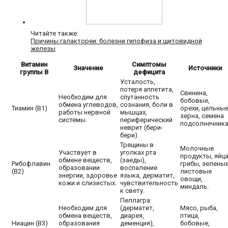
Читайте также:
Причины галактореи: болезни гипофиза и щитовидной
железы
Витамин
Симптомы
Значение
Источники
группы В
дефицита
Усталость,
потеря аппетита,
Свинина,
Необходим для
спутанность
бобовые,
обмена углеводов,
сознания, боли в
Тиамин (B1)
орехи, цельны
работы нервной
мышцах,
зерна, семена
системы.
периферический
подсолнечника
неврит (бери-
бери).
Трещины в
Молочные
Участвует в
уголках рта
продукты, яйца
обмене веществ,
(заеды),
Рибофлавин
грибы, зелены
образовании
воспаление
(B2)
листовые
энергии, здоровье
языка, дерматит,
овощи,
кожи и слизистых.
чувствительность
миндаль.
к свету.
Пеллагра
Необходим для
(дерматит,
Мясо, рыба,
обмена веществ,
диарея,
птица,
Ниацин (B3)
образования
деменция),
бобовые,