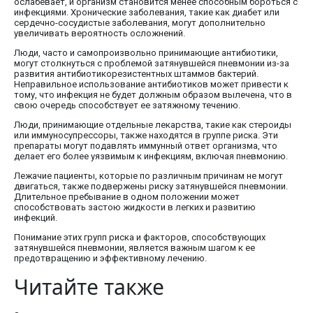
ослабевает, и организм становится менее способным бороться с
инфекциями. Хронические заболевания, такие как диабет или
сердечно-сосудистые заболевания, могут дополнительно
увеличивать вероятность осложнений.
Люди, часто и самопроизвольно принимающие антибиотики,
могут столкнуться с проблемой затянувшейся пневмонии из-за
развития антибиотикорезистентных штаммов бактерий.
Неправильное использование антибиотиков может привести к
тому, что инфекция не будет должным образом вылечена, что в
свою очередь способствует ее затяжному течению.
Люди, принимающие отдельные лекарства, такие как стероиды
или иммуносупрессоры, также находятся в группе риска. Эти
препараты могут подавлять иммунный ответ организма, что
делает его более уязвимым к инфекциям, включая пневмонию.
Лежачие пациенты, которые по различным причинам не могут
двигаться, также подвержены риску затянувшейся пневмонии.
Длительное пребывание в одном положении может
способствовать застою жидкости в легких и развитию
инфекций.
Понимание этих групп риска и факторов, способствующих
затянувшейся пневмонии, является важным шагом к ее
предотвращению и эффективному лечению.
Читайте также