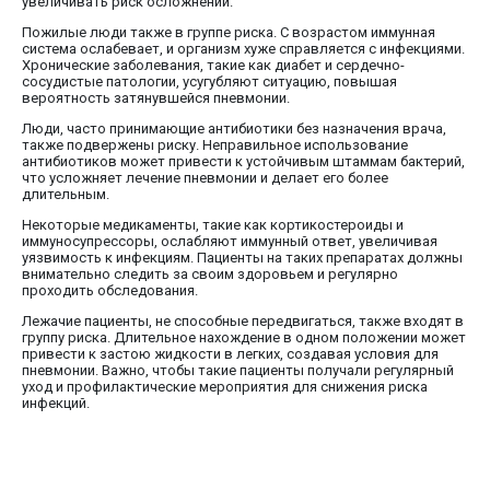
увеличивать риск осложнений.
Пожилые люди также в группе риска. С возрастом иммунная
система ослабевает, и организм хуже справляется с инфекциями.
Хронические заболевания, такие как диабет и сердечно-
сосудистые патологии, усугубляют ситуацию, повышая
вероятность затянувшейся пневмонии.
Люди, часто принимающие антибиотики без назначения врача,
также подвержены риску. Неправильное использование
антибиотиков может привести к устойчивым штаммам бактерий,
что усложняет лечение пневмонии и делает его более
длительным.
Некоторые медикаменты, такие как кортикостероиды и
иммуносупрессоры, ослабляют иммунный ответ, увеличивая
уязвимость к инфекциям. Пациенты на таких препаратах должны
внимательно следить за своим здоровьем и регулярно
проходить обследования.
Лежачие пациенты, не способные передвигаться, также входят в
группу риска. Длительное нахождение в одном положении может
привести к застою жидкости в легких, создавая условия для
пневмонии. Важно, чтобы такие пациенты получали регулярный
уход и профилактические мероприятия для снижения риска
инфекций.