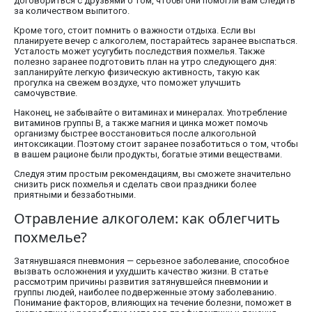
договориться с друзьями о том, чтобы они помогли вам следить
за количеством выпитого.
Кроме того, стоит помнить о важности отдыха. Если вы
планируете вечер с алкоголем, постарайтесь заранее выспаться.
Усталость может усугубить последствия похмелья. Также
полезно заранее подготовить план на утро следующего дня:
запланируйте легкую физическую активность, такую как
прогулка на свежем воздухе, что поможет улучшить
самочувствие.
Наконец, не забывайте о витаминах и минералах. Употребление
витаминов группы B, а также магния и цинка может помочь
организму быстрее восстановиться после алкогольной
интоксикации. Поэтому стоит заранее позаботиться о том, чтобы
в вашем рационе были продукты, богатые этими веществами.
Следуя этим простым рекомендациям, вы сможете значительно
снизить риск похмелья и сделать свои праздники более
приятными и беззаботными.
Отравление алкоголем: как облегчить
похмелье?
Затянувшаяся пневмония — серьезное заболевание, способное
вызвать осложнения и ухудшить качество жизни. В статье
рассмотрим причины развития затянувшейся пневмонии и
группы людей, наиболее подверженные этому заболеванию.
Понимание факторов, влияющих на течение болезни, поможет в