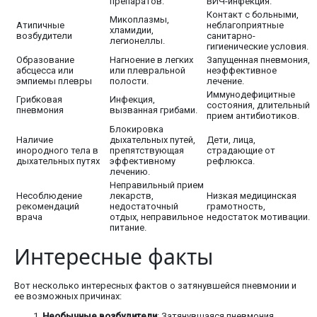
препаратов.
ВИЧ-инфекция.
Контакт с больными,
Микоплазмы,
Атипичные
неблагоприятные
хламидии,
возбудители
санитарно-
легионеллы.
гигиенические условия.
Образование
Нагноение в легких
Запущенная пневмония,
абсцесса или
или плевральной
неэффективное
эмпиемы плевры
полости.
лечение.
Иммунодефицитные
Грибковая
Инфекция,
состояния, длительный
пневмония
вызванная грибами.
прием антибиотиков.
Блокировка
Наличие
дыхательных путей,
Дети, лица,
инородного тела в
препятствующая
страдающие от
дыхательных путях
эффективному
рефлюкса.
лечению.
Неправильный прием
Несоблюдение
лекарств,
Низкая медицинская
рекомендаций
недостаточный
грамотность,
врача
отдых, неправильное
недостаток мотивации.
питание.
Интересные факты
Вот несколько интересных фактов о затянувшейся пневмонии и
ее возможных причинах:
Необычные возбудители
: Затянувшаяся пневмония