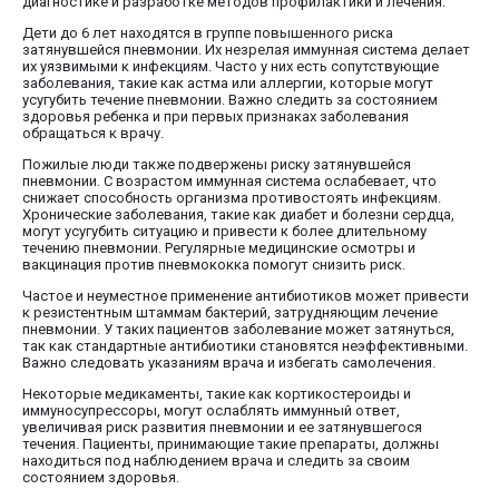
диагностике и разработке методов профилактики и лечения.
Дети до 6 лет находятся в группе повышенного риска
затянувшейся пневмонии. Их незрелая иммунная система делает
их уязвимыми к инфекциям. Часто у них есть сопутствующие
заболевания, такие как астма или аллергии, которые могут
усугубить течение пневмонии. Важно следить за состоянием
здоровья ребенка и при первых признаках заболевания
обращаться к врачу.
Пожилые люди также подвержены риску затянувшейся
пневмонии. С возрастом иммунная система ослабевает, что
снижает способность организма противостоять инфекциям.
Хронические заболевания, такие как диабет и болезни сердца,
могут усугубить ситуацию и привести к более длительному
течению пневмонии. Регулярные медицинские осмотры и
вакцинация против пневмококка помогут снизить риск.
Частое и неуместное применение антибиотиков может привести
к резистентным штаммам бактерий, затрудняющим лечение
пневмонии. У таких пациентов заболевание может затянуться,
так как стандартные антибиотики становятся неэффективными.
Важно следовать указаниям врача и избегать самолечения.
Некоторые медикаменты, такие как кортикостероиды и
иммуносупрессоры, могут ослаблять иммунный ответ,
увеличивая риск развития пневмонии и ее затянувшегося
течения. Пациенты, принимающие такие препараты, должны
находиться под наблюдением врача и следить за своим
состоянием здоровья.