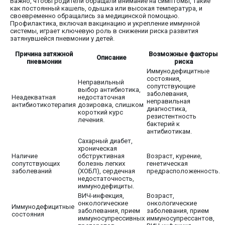
Важно, чтобы родители обращали внимание на симптомы, такие
как постоянный кашель, одышка или высокая температура, и
своевременно обращались за медицинской помощью.
Профилактика, включая вакцинацию и укрепление иммунной
системы, играет ключевую роль в снижении риска развития
затянувшейся пневмонии у детей.
Причина затяжной
Возможные факторы
Описание
пневмонии
риска
Иммунодефицитные
состояния,
Неправильный
сопутствующие
выбор антибиотика,
заболевания,
Неадекватная
недостаточная
неправильная
антибиотикотерапия
дозировка, слишком
диагностика,
короткий курс
резистентность
лечения.
бактерий к
антибиотикам.
Сахарный диабет,
хроническая
Наличие
обструктивная
Возраст, курение,
сопутствующих
болезнь легких
генетическая
заболеваний
(ХОБЛ), сердечная
предрасположенность.
недостаточность,
иммунодефициты.
ВИЧ-инфекция,
Возраст,
онкологические
онкологические
Иммунодефицитные
заболевания, прием
заболевания, прием
состояния
иммуносупрессивных
иммуносупрессантов,