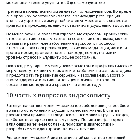
может значительно улучшить общее самочувствие.
Третьим важным аспектом является полноценный сон. Во время
сна организм восстанавливается, происходит регенерация
клеток и укрепление иммунной системы. Недостаток сна может
привести к преждевременному старению и ухудшению здоровья.
Не менее важным является управление стрессом. Хронический
стресс негативно сказывается на состоянии организма, может
вызывать различные заболевания и ускорять процессы
старения. Практики релаксации, такие как медитация, йога или
просто время, проведенное на природе, помогут снизить
уровень стресса и улучшить общее состояние.
Наконец, регулярные медицинские осмотры и профилактические
меры помогут выявить возможные проблемы на ранних стадиях
и предотвратить развитие серьезных заболеваний. Забота о
своем здоровье и активная позиция в жизни — это залог
сохранения молодости и красоты на долгие годы.
10 частых вопросов эндоскописту
Затянувшаяся пневмония — серьезное заболевание, способное
вызвать осложнения и ухудшить качество жизни. В статье
рассмотрим причины затянувшейся пневмонии и группы людей,
наиболее подверженные этому недугу. Понимание факторов,
влияющих на течение болезни, поможет в диагностике и
разработке методов профилактики и лечения.
Эндоскопия — важный диагностический метод, позволяющий