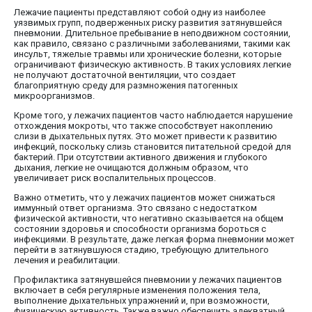
Лежачие пациенты представляют собой одну из наиболее
уязвимых групп, подверженных риску развития затянувшейся
пневмонии. Длительное пребывание в неподвижном состоянии,
как правило, связано с различными заболеваниями, такими как
инсульт, тяжелые травмы или хронические болезни, которые
ограничивают физическую активность. В таких условиях легкие
не получают достаточной вентиляции, что создает
благоприятную среду для размножения патогенных
микроорганизмов.
Кроме того, у лежачих пациентов часто наблюдается нарушение
отхождения мокроты, что также способствует накоплению
слизи в дыхательных путях. Это может привести к развитию
инфекций, поскольку слизь становится питательной средой для
бактерий. При отсутствии активного движения и глубокого
дыхания, легкие не очищаются должным образом, что
увеличивает риск воспалительных процессов.
Важно отметить, что у лежачих пациентов может снижаться
иммунный ответ организма. Это связано с недостатком
физической активности, что негативно сказывается на общем
состоянии здоровья и способности организма бороться с
инфекциями. В результате, даже легкая форма пневмонии может
перейти в затянувшуюся стадию, требующую длительного
лечения и реабилитации.
Профилактика затянувшейся пневмонии у лежачих пациентов
включает в себя регулярные изменения положения тела,
выполнение дыхательных упражнений и, при возможности,
физическую активность. Также важно обеспечить адекватный