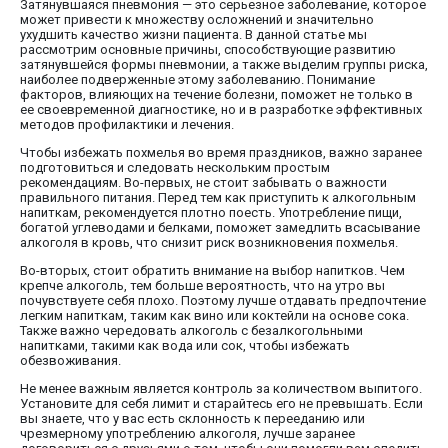
Затянувшаяся пневмония — это серьезное заболевание, которое
может привести к множеству осложнений и значительно
ухудшить качество жизни пациента. В данной статье мы
рассмотрим основные причины, способствующие развитию
затянувшейся формы пневмонии, а также выделим группы риска,
наиболее подверженные этому заболеванию. Понимание
факторов, влияющих на течение болезни, поможет не только в
ее своевременной диагностике, но и в разработке эффективных
методов профилактики и лечения.
Чтобы избежать похмелья во время праздников, важно заранее
подготовиться и следовать нескольким простым
рекомендациям. Во-первых, не стоит забывать о важности
правильного питания. Перед тем как приступить к алкогольным
напиткам, рекомендуется плотно поесть. Употребление пищи,
богатой углеводами и белками, поможет замедлить всасывание
алкоголя в кровь, что снизит риск возникновения похмелья.
Во-вторых, стоит обратить внимание на выбор напитков. Чем
крепче алкоголь, тем больше вероятность, что на утро вы
почувствуете себя плохо. Поэтому лучше отдавать предпочтение
легким напиткам, таким как вино или коктейли на основе сока.
Также важно чередовать алкоголь с безалкогольными
напитками, такими как вода или сок, чтобы избежать
обезвоживания.
Не менее важным является контроль за количеством выпитого.
Установите для себя лимит и старайтесь его не превышать. Если
вы знаете, что у вас есть склонность к перееданию или
чрезмерному употреблению алкоголя, лучше заранее