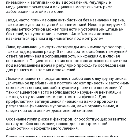
пневмонии и затягиванию выздоровления. Регулярные
медицинские осмотры и вакцинация могут снизить риск
заболевания в этой категории.
Люди, часто принимающие антибиотики без назначения врача,
также рискуют затянувшейся пневмонией. Неконтролируемый
прием антибиотиков может привести к устойчивым штаммам
бактерий, что усложняет лечение. Антибиотики должны
назначаться врачом и приниматься под контролем.
Лица, принимающие кортикостероиды или иммуносупрессоры,
также подвержены риску. Эти препараты ослабляют иммунный
ответ, увеличивая восприимчивость к инфекциям, включая
пневмонию. Пациенты на таких лекарствах должны находиться
под наблюдением врача и регулярно проходить обследования
для раннего выявления осложнений.
Лежачие пациенты представляют собой еще одну группу риска.
Длительное пребывание в постели может привести к застойным
явлениям в легких, способствующим развитию пневмонии. У
таких пациентов часто наблюдаются нарушения вентиляции
легких, что увеличивает вероятность инфекций. Для
профилактики затянувшейся пневмонии важно проводить
регулярные физические упражнения, даже ограниченные, и
следить за состоянием дыхательной системы.
Осознание групп риска и факторов, способствующих развитию
затянувшейся пневмонии, важно для своевременной
диагностики и эффективного лечения.
Врачи отмечают, что затянувшаяся пневмония может быть