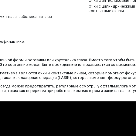
Очки с антибликовым по
Очки с цилиндрическими
контактные линзы
мы глаза, заболевания глаз
профилактике:
вильной формы роговицы или хрусталика глаза. Вместо того чтобы быть
 Это состояние может быть врожденным или развиваться со временем.
гматизма являются очки и контактные линзы, которые помогают фокус
 такая как лазерная операция (LASIK), которая изменяет форму рогови
 всегда можно предотвратить, регулярные осмотры у офтальмолога мог
ения, таких как перерывы при работе за компьютером и защита глаз от