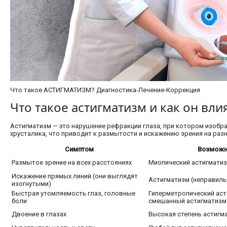
Что такое АСТИГМАТИЗМ? Диагностика-Лечение-Коррекция
Что такое астигматизм и как он вли
Астигматизм — это нарушение рефракции глаза, при котором изобра
хрусталика, что приводит к размытости и искажению зрения на раз
Симптом
Возможна
Размытое зрение на всех расстояниях
Миопический астигматиз
Искажение прямых линий (они выглядят
Астигматизм (неправиль
изогнутыми)
Быстрая утомляемость глаз, головные
Гиперметропический аст
боли
смешанный астигматизм
Двоение в глазах
Высокая степень астигм