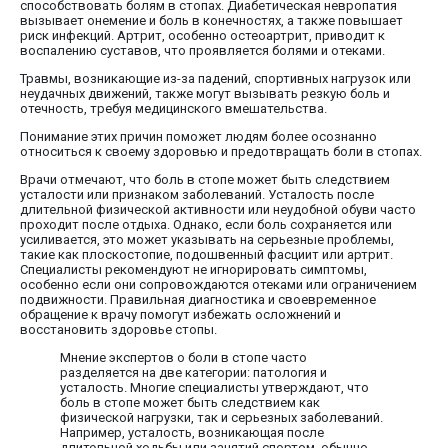
способствовать болям в стопах. Диабетическая невропатия
вызывает онемение и боль в конечностях, а также повышает
риск инфекций. Артрит, особенно остеоартрит, приводит к
воспалению суставов, что проявляется болями и отеками.
Травмы, возникающие из-за падений, спортивных нагрузок или
неудачных движений, также могут вызывать резкую боль и
отечность, требуя медицинского вмешательства.
Понимание этих причин поможет людям более осознанно
относиться к своему здоровью и предотвращать боли в стопах.
Врачи отмечают, что боль в стопе может быть следствием
усталости или признаком заболеваний. Усталость после
длительной физической активности или неудобной обуви часто
проходит после отдыха. Однако, если боль сохраняется или
усиливается, это может указывать на серьезные проблемы,
такие как плоскостопие, подошвенный фасциит или артрит.
Специалисты рекомендуют не игнорировать симптомы,
особенно если они сопровождаются отеками или ограничением
подвижности. Правильная диагностика и своевременное
обращение к врачу помогут избежать осложнений и
восстановить здоровье стопы.
Мнение экспертов о боли в стопе часто
разделяется на две категории: патология и
усталость. Многие специалисты утверждают, что
боль в стопе может быть следствием как
физической нагрузки, так и серьезных заболеваний.
Например, усталость, возникающая после
длительной ходьбы или занятий спортом, обычно