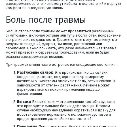
своевременное лечение помогут избежать осложнений и вернуть
комфорт в повседневную жизнь.
Боль после травмы
Боль в стопе после травмы может проявляться различными
симптомами, включая острые или тупые боли, отек, покраснение
и ограничение подвижности. Травмы стопы могут возникнуть в
результате падений, ударов, вывихов, растяжений или
переломов. Важно понимать, что даже незначительная травма
может привести к серьезным последствиям, если не будет
оказана своевременная помощь.
При травмах стопы часто встречаются следующие состояния:
Растяжение связок
. Это происходит, когда связки,
соединяющие кости, подвергаются чрезмерному
натяжению. Симптомы включают боль, отек и синяки. В
зависимости от степени растяжения, лечение может
варьироваться от покоя и применения льда до
физиотерапии.
Вывихи
. Вывих стопы — это смещение костей в суставе,
что приводит к сильной боли и деформации. В таком
случае необходимо немедленно обратиться к врачу для
восстановления нормального положения суставов и
предотвращения дальнейших осложнений.
Переломы
. Переломы могут быть как открытыми, так и