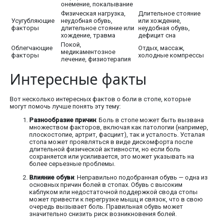
онемение, покалывание
Физическая нагрузка,
Длительное стояние
Усугубляющие
неудобная обувь,
или хождение,
факторы
длительное стояние или
неудобная обувь,
хождение, травма
дефицит сна
Покой,
Облегчающие
Отдых, массаж,
медикаментозное
факторы
холодные компрессы
лечение, физиотерапия
Интересные факты
Вот несколько интересных фактов о боли в стопе, которые
могут помочь лучше понять эту тему:
Разнообразие причин
: Боль в стопе может быть вызвана
множеством факторов, включая как патологии (например,
плоскостопие, артрит, фасциит), так и усталость. Усталая
стопа может проявляться в виде дискомфорта после
длительной физической активности, но если боль
сохраняется или усиливается, это может указывать на
более серьезные проблемы.
Влияние обуви
: Неправильно подобранная обувь — одна из
основных причин болей в стопах. Обувь с высоким
каблуком или недостаточной поддержкой свода стопы
может привести к перегрузке мышц и связок, что в свою
очередь вызывает боль. Правильная обувь может
значительно снизить риск возникновения болей.