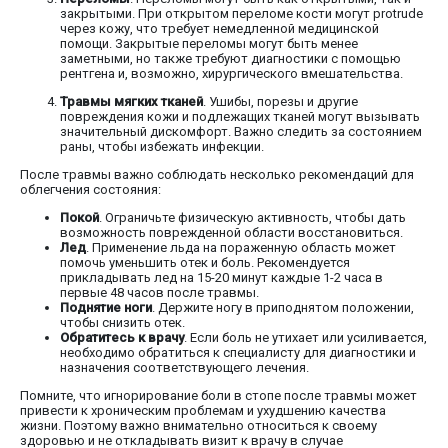
закрытыми. При открытом переломе кости могут protrude
через кожу, что требует немедленной медицинской
помощи. Закрытые переломы могут быть менее
заметными, но также требуют диагностики с помощью
рентгена и, возможно, хирургического вмешательства.
Травмы мягких тканей
. Ушибы, порезы и другие
повреждения кожи и подлежащих тканей могут вызывать
значительный дискомфорт. Важно следить за состоянием
раны, чтобы избежать инфекции.
После травмы важно соблюдать несколько рекомендаций для
облегчения состояния:
Покой
. Ограничьте физическую активность, чтобы дать
возможность поврежденной области восстановиться.
Лед
. Применение льда на пораженную область может
помочь уменьшить отек и боль. Рекомендуется
прикладывать лед на 15-20 минут каждые 1-2 часа в
первые 48 часов после травмы.
Поднятие ноги
. Держите ногу в приподнятом положении,
чтобы снизить отек.
Обратитесь к врачу
. Если боль не утихает или усиливается,
необходимо обратиться к специалисту для диагностики и
назначения соответствующего лечения.
Помните, что игнорирование боли в стопе после травмы может
привести к хроническим проблемам и ухудшению качества
жизни. Поэтому важно внимательно относиться к своему
здоровью и не откладывать визит к врачу в случае