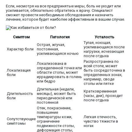
Если, несмотря на все предпринятые меры, боль не уходит или
усиливается, обязательно обратитесь к врачу. Специалист
сможет провести необходимые обследования и назначить
лечение, которое будет наиболее эффективным в вашем случае.
Симптом
Патология
Усталость
Тупая, ноющая,
Острая, жгучая,
усиливающаяся после
Характер боли
постоянная,
нагрузки, исчезающая
усиливающаяся ночью
после отдыха
Распространена по
Локализована в
всей стопе, может
определенной точке или
Локализация
быть сосредоточена в
области стопы, может
боли
определенных зонах,
иррадиировать в голень
например, своде
или бедро
стопы или пятке
Длительная (недели,
Кратковременная
Длительность
месяцы), может быть
(часы, дни), проходит
боли
периодической или
после отдыха
постоянной
Отек, покраснение,
повышение
температуры кожи,
Легкая отечность,
Сопутствующие
ограничение
чувство тяжести в
симптомы
подвижности стопы,
ногах
деформация стопы,