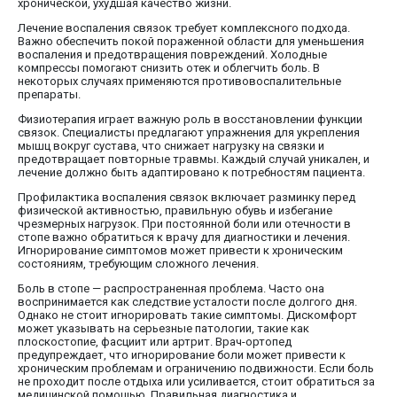
хронической, ухудшая качество жизни.
Лечение воспаления связок требует комплексного подхода.
Важно обеспечить покой пораженной области для уменьшения
воспаления и предотвращения повреждений. Холодные
компрессы помогают снизить отек и облегчить боль. В
некоторых случаях применяются противовоспалительные
препараты.
Физиотерапия играет важную роль в восстановлении функции
связок. Специалисты предлагают упражнения для укрепления
мышц вокруг сустава, что снижает нагрузку на связки и
предотвращает повторные травмы. Каждый случай уникален, и
лечение должно быть адаптировано к потребностям пациента.
Профилактика воспаления связок включает разминку перед
физической активностью, правильную обувь и избегание
чрезмерных нагрузок. При постоянной боли или отечности в
стопе важно обратиться к врачу для диагностики и лечения.
Игнорирование симптомов может привести к хроническим
состояниям, требующим сложного лечения.
Боль в стопе — распространенная проблема. Часто она
воспринимается как следствие усталости после долгого дня.
Однако не стоит игнорировать такие симптомы. Дискомфорт
может указывать на серьезные патологии, такие как
плоскостопие, фасциит или артрит. Врач-ортопед
предупреждает, что игнорирование боли может привести к
хроническим проблемам и ограничению подвижности. Если боль
не проходит после отдыха или усиливается, стоит обратиться за
медицинской помощью. Правильная диагностика и