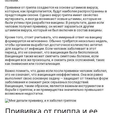
болезни.
Прививки от гриппа создаются на основе штаммов вируса,
которые, как предполагается, будут наиболее распространены в
предстоящем сезоне. Однако вирус гриппа имеет свойство
мутировать, и иногда возникают новые штаммы, которые не
были учтены при разработке вакцины. В результате, даже если
человек получил прививку, он может заразиться другим
штаммом вируса, который не был включен в состав вакцины.
Кроме того, стоит учитывать, что иммунный ответ на вакцину
формируется не мгновенно. Обычно требуется несколько недель,
чтобы организм выработал достаточное количество антител
для защиты от инфекции. Если человек заболевает в этот
период, это не означает, что вакцинация была бесполезной.
Вакцинация также может смягчить симптомы болезни, если
инфекция все же произошла, и снизить риск осложнений, таких
как пневмония или госпитализация.
Важно помнить, что даже если после прививки человек заболел,
это не означает, что вакцинация неэффективна. Она все равно
выполняет свою основную задачу — защищает от тяжелых форм
заболевания и снижает риск серьезных последствий.
Вакцинация, таким образом, является важным инструментом в
борьбе с гриппом, и ее преимущества значительно превышают
возможные недостатки.
Прививка от гриппа и ее