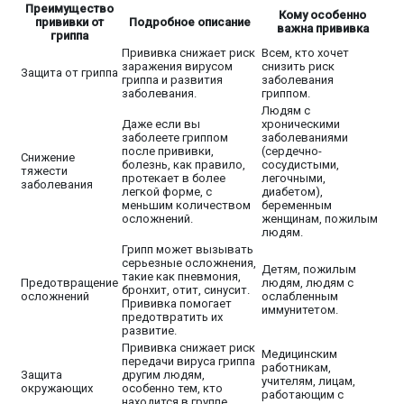
Преимущество
Кому особенно
прививки от
Подробное описание
важна прививка
гриппа
Прививка снижает риск
Всем, кто хочет
заражения вирусом
снизить риск
Защита от гриппа
гриппа и развития
заболевания
заболевания.
гриппом.
Людям с
Даже если вы
хроническими
заболеете гриппом
заболеваниями
после прививки,
(сердечно-
Снижение
болезнь, как правило,
сосудистыми,
тяжести
протекает в более
легочными,
заболевания
легкой форме, с
диабетом),
меньшим количеством
беременным
осложнений.
женщинам, пожилым
людям.
Грипп может вызывать
серьезные осложнения,
Детям, пожилым
такие как пневмония,
Предотвращение
людям, людям с
бронхит, отит, синусит.
осложнений
ослабленным
Прививка помогает
иммунитетом.
предотвратить их
развитие.
Прививка снижает риск
Медицинским
передачи вируса гриппа
работникам,
Защита
другим людям,
учителям, лицам,
окружающих
особенно тем, кто
работающим с
находится в группе