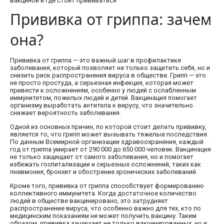
вакциной и где стоит прививаться
Прививка от гриппа: зачем
она?
Прививка от гриппа — это важный шаг в профилактике
заболевания, который позволяет не только защитить себя, но и
снизить риск распространения вируса в обществе. Грипп — это
не просто простуда, а серьезная инфекция, которая может
привести к осложнениям, особенно у людей с ослабленным
иммунитетом, пожилых людей и детей. Вакцинация помогает
организму выработать антитела к вирусу, что значительно
снижает вероятность заболевания.
Одной из основных причин, по которой стоит делать прививку,
является то, что грипп может вызывать тяжелые последствия.
По данным Всемирной организации здравоохранения, каждый
год от гриппа умирает от 290 000 до 650 000 человек. Вакцинация
не только защищает от самого заболевания, но и помогает
избежать госпитализации и серьезных осложнений, таких как
пневмония, бронхит и обострение хронических заболеваний.
Кроме того, прививка от гриппа способствует формированию
коллективного иммунитета. Когда достаточное количество
людей в обществе вакцинировано, это затрудняет
распространение вируса, что особенно важно для тех, кто по
медицинским показаниям не может получить вакцину. Таким
образом, прививка защищает не только вакцинированных, но и