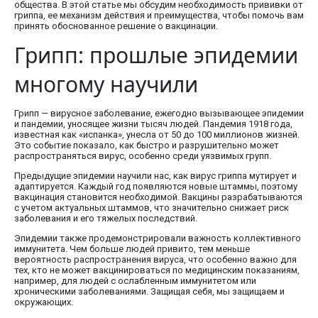
общества. В этой статье мы обсудим необходимость прививки от
гриппа, ее механизм действия и преимущества, чтобы помочь вам
принять обоснованное решение о вакцинации.
Грипп: прошлые эпидемии
многому научили
Грипп — вирусное заболевание, ежегодно вызывающее эпидемии
и пандемии, уносящее жизни тысяч людей. Пандемия 1918 года,
известная как «испанка», унесла от 50 до 100 миллионов жизней.
Это событие показало, как быстро и разрушительно может
распространяться вирус, особенно среди уязвимых групп.
Предыдущие эпидемии научили нас, как вирус гриппа мутирует и
адаптируется. Каждый год появляются новые штаммы, поэтому
вакцинация становится необходимой. Вакцины разрабатываются
с учетом актуальных штаммов, что значительно снижает риск
заболевания и его тяжелых последствий.
Эпидемии также продемонстрировали важность коллективного
иммунитета. Чем больше людей привито, тем меньше
вероятность распространения вируса, что особенно важно для
тех, кто не может вакцинироваться по медицинским показаниям,
например, для людей с ослабленным иммунитетом или
хроническими заболеваниями. Защищая себя, мы защищаем и
окружающих.