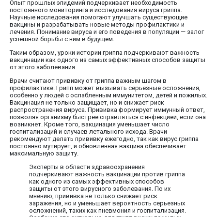
Опыт прошлых эпидемий подчеркивает необходимость
постоянного мониторинга и исследования вируса гриппа.
Научные исследования помогают улучшать существующие
вакцины и разрабатывать новые методы профилактики и
лечения. Понимание вируса и его поведения в популяции — залог
успешной борьбы с ним в будущем.
Таким образом, уроки истории гриппа подчеркивают важность
вакцинации как одного из самых эффективных способов защиты
от этого заболевания.
Врачи считают прививку от гриппа важным шагом в
профилактике. Грипп может вызывать серьезные осложнения,
особенно у людей с ослабленным иммунитетом, детей и пожилых.
Вакцинация не только защищает, но и снижает риск
распространения вируса. Прививка формирует иммунный ответ,
позволяя организму быстрее справляться с инфекцией, если она
возникнет. Кроме того, вакцинация уменьшает число
госпитализаций и случаев летального исхода. Врачи
рекомендуют делать прививку ежегодно, так как вирус гриппа
постоянно мутирует, и обновленная вакцина обеспечивает
максимальную защиту.
Эксперты в области здравоохранения
подчеркивают важность вакцинации против гриппа
как одного из самых эффективных способов
защиты от этого вирусного заболевания. По их
мнению, прививка не только снижает риск
заражения, но и уменьшает вероятность серьезных
осложнений, таких как пневмония и госпитализация.