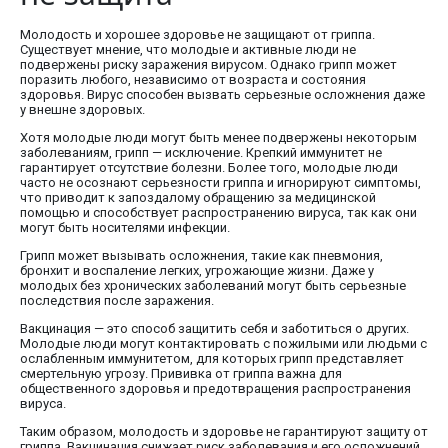
Молодость и хорошее здоровье не защищают от гриппа.
Существует мнение, что молодые и активные люди не
подвержены риску заражения вирусом. Однако грипп может
поразить любого, независимо от возраста и состояния
здоровья. Вирус способен вызвать серьезные осложнения даже
у внешне здоровых.
Хотя молодые люди могут быть менее подвержены некоторым
заболеваниям, грипп — исключение. Крепкий иммунитет не
гарантирует отсутствие болезни. Более того, молодые люди
часто не осознают серьезности гриппа и игнорируют симптомы,
что приводит к запоздалому обращению за медицинской
помощью и способствует распространению вируса, так как они
могут быть носителями инфекции.
Грипп может вызывать осложнения, такие как пневмония,
бронхит и воспаление легких, угрожающие жизни. Даже у
молодых без хронических заболеваний могут быть серьезные
последствия после заражения.
Вакцинация — это способ защитить себя и заботиться о других.
Молодые люди могут контактировать с пожилыми или людьми с
ослабленным иммунитетом, для которых грипп представляет
смертельную угрозу. Прививка от гриппа важна для
общественного здоровья и предотвращения распространения
вируса.
Таким образом, молодость и здоровье не гарантируют защиту от
гриппа. Вакцинация снижает риск заболевания и его осложнений,