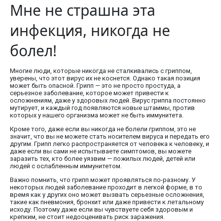
Мне не страшна эта
инфекция, никогда не
болел!
Многие люди, которые никогда не сталкивались с гриппом,
уверены, что этот вирус их не коснется. Однако такая позиция
может быть опасной. Грипп — это не просто простуда, а
серьезное заболевание, которое может привести к
осложнениям, даже у здоровых людей. Вирус гриппа постоянно
мутирует, и каждый год появляются новые штаммы, против
которых у нашего организма может не быть иммунитета.
Кроме того, даже если вы никогда не болели гриппом, это не
значит, что вы не можете стать носителем вируса и передать его
другим. Грипп легко распространяется от человека к человеку, и
даже если вы сами не испытываете симптомов, вы можете
заразить тех, кто более уязвим — пожилых людей, детей или
людей с ослабленным иммунитетом.
Важно помнить, что грипп может проявляться по-разному. У
некоторых людей заболевание проходит в легкой форме, в то
время как у других оно может вызвать серьезные осложнения,
такие как пневмония, бронхит или даже привести к летальному
исходу. Поэтому даже если вы чувствуете себя здоровым и
крепким, не стоит недооценивать риск заражения.