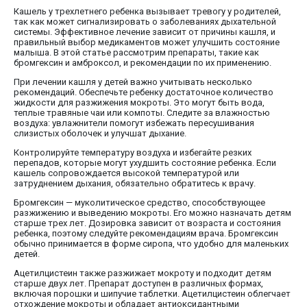
Кашель у трехлетнего ребенка вызывает тревогу у родителей,
так как может сигнализировать о заболеваниях дыхательной
системы. Эффективное лечение зависит от причины кашля, и
правильный выбор медикаментов может улучшить состояние
малыша. В этой статье рассмотрим препараты, такие как
бромгексин и амброксол, и рекомендации по их применению.
При лечении кашля у детей важно учитывать несколько
рекомендаций. Обеспечьте ребенку достаточное количество
жидкости для разжижения мокроты. Это могут быть вода,
теплые травяные чаи или компоты. Следите за влажностью
воздуха: увлажнители помогут избежать пересушивания
слизистых оболочек и улучшат дыхание.
Контролируйте температуру воздуха и избегайте резких
перепадов, которые могут ухудшить состояние ребенка. Если
кашель сопровождается высокой температурой или
затруднением дыхания, обязательно обратитесь к врачу.
Бромгексин — муколитическое средство, способствующее
разжижению и выведению мокроты. Его можно назначать детям
старше трех лет. Дозировка зависит от возраста и состояния
ребенка, поэтому следуйте рекомендациям врача. Бромгексин
обычно принимается в форме сиропа, что удобно для маленьких
детей.
Ацетилцистеин также разжижает мокроту и подходит детям
старше двух лет. Препарат доступен в различных формах,
включая порошки и шипучие таблетки. Ацетилцистеин облегчает
отхождение мокроты и обладает антиоксидантными