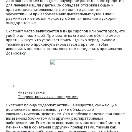
Экстракт листьев плюща — популярное растительное средство
для лечения кашля у детей. Он обладает отхаркивающим и
противовоспалительным эффектом, что делает его
эффективным при заболеваниях дыхательных путей. Плющ
разжижает и выводит мокроту, облегчая дыхание и ускоряя
выздоровление.
Экстракт часто выпускается в виде сиропов или растворов, что
удобно для малышей. Препараты на его основе обычно имеют
приятный вкус, что упрощает прием. Однако перед началом
терапии важно проконсультироваться с врачом, чтобы
исключить аллергию на компоненты и определить правильную
дозировку.
Читайте также:
Псориаз: причины и последствия
Экстракт плюща содержит активные вещества, снижающие
воспаление в дыхательных путях и обладающие
спазмолитическим действием. Это особенно полезно при кашле,
вызванном бронхитом или другими респираторными
заболеваниями. Его можно использовать как основной метод
лечения или в сочетании с другими препаратами, такими как
бромгексин или амброксол, для достижения лучшего эффекта.