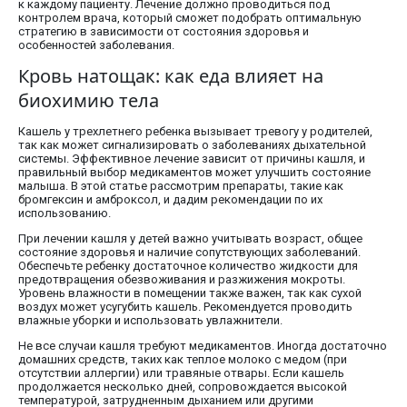
к каждому пациенту. Лечение должно проводиться под
контролем врача, который сможет подобрать оптимальную
стратегию в зависимости от состояния здоровья и
особенностей заболевания.
Кровь натощак: как еда влияет на
биохимию тела
Кашель у трехлетнего ребенка вызывает тревогу у родителей,
так как может сигнализировать о заболеваниях дыхательной
системы. Эффективное лечение зависит от причины кашля, и
правильный выбор медикаментов может улучшить состояние
малыша. В этой статье рассмотрим препараты, такие как
бромгексин и амброксол, и дадим рекомендации по их
использованию.
При лечении кашля у детей важно учитывать возраст, общее
состояние здоровья и наличие сопутствующих заболеваний.
Обеспечьте ребенку достаточное количество жидкости для
предотвращения обезвоживания и разжижения мокроты.
Уровень влажности в помещении также важен, так как сухой
воздух может усугубить кашель. Рекомендуется проводить
влажные уборки и использовать увлажнители.
Не все случаи кашля требуют медикаментов. Иногда достаточно
домашних средств, таких как теплое молоко с медом (при
отсутствии аллергии) или травяные отвары. Если кашель
продолжается несколько дней, сопровождается высокой
температурой, затрудненным дыханием или другими