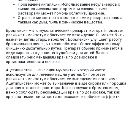
Проведение ингаляций. Использование небулайзеров с
физиологическим раствором или специальными
растворами может помочь облегчить дыхание.
Ограничение контакта с аллергенами и раздражителями,
такими как дым, пыль и химические вещества.
Бромгексин — это муколитический препарат, который помогает
разжижать мокроту и облегчает ее отхождение. Он может быть
назначен детям старше трех лет. Бромгексин улучшает работу
бронхиальных желез, что способствует более эффективному
очищению дыхательных путей. Препарат обычно принимается в
виде сиропа, что делает его удобным для детей. Важно
следовать рекомендациям врача по дозировке и
продолжительности лечения.
Ацетилцистеин — еще один муколитик, который часто
используется для лечения кашля у детей. Он помогает
разжижать мокроту и облегчает ее выведение из организма.
Ацетилцистеин может быть назначен в виде сиропа или порошка
для приготовления раствора. Как и в случае с бромгексином,
важно соблюдать рекомендации врача по дозировке, так как
препарат имеет свои противопоказания и побочные эффекты.