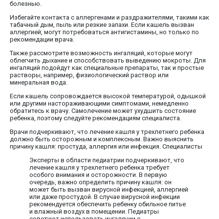
болезнью.
Избегайте контакта с аллергенами и раздражителями, такими как
табачный дым, пыль или резкие запахи. Если кашель вызван
аллергией, могут потребоваться антигистамины, но только по
рекомендации врача.
Также рассмотрите возможность ингаляций, которые могут
облегчить дыхание и способствовать выведению мокроты. Для
ингаляций подойдут как специальные препараты, так и простые
растворы, например, физиологический раствор или
минеральная вода.
Если кашель сопровождается высокой температурой, одышкой
или другими настораживающими симптомами, немедленно
обратитесь к врачу. Самолечение может ухудшить состояние
ребенка, поэтому следуйте рекомендациям специалиста.
Врачи подчеркивают, что лечение кашля у трехлетнего ребенка
должно быть осторожным и комплексным. Важно выяснить
причину кашля: простуда, аллергия или инфекция. Специалисты
Эксперты в области педиатрии подчеркивают, что
лечение кашля у трехлетнего ребенка требует
особого внимания и осторожности. В первую
очередь, важно определить причину кашля: он
может быть вызван вирусной инфекцией, аллергией
или даже простудой. В случае вирусной инфекции
рекомендуется обеспечить ребенку обильное питье
и влажный воздух в помещении. Педиатры
советуют использовать ингаляции с