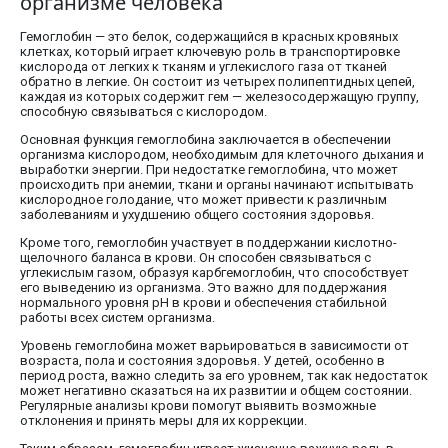
организме человека
Гемоглобин — это белок, содержащийся в красных кровяных
клетках, который играет ключевую роль в транспортировке
кислорода от легких к тканям и углекислого газа от тканей
обратно в легкие. Он состоит из четырех полипептидных цепей,
каждая из которых содержит гем — железосодержащую группу,
способную связываться с кислородом.
Основная функция гемоглобина заключается в обеспечении
организма кислородом, необходимым для клеточного дыхания и
выработки энергии. При недостатке гемоглобина, что может
происходить при анемии, ткани и органы начинают испытывать
кислородное голодание, что может привести к различным
заболеваниям и ухудшению общего состояния здоровья.
Кроме того, гемоглобин участвует в поддержании кислотно-
щелочного баланса в крови. Он способен связываться с
углекислым газом, образуя карбгемоглобин, что способствует
его выведению из организма. Это важно для поддержания
нормального уровня pH в крови и обеспечения стабильной
работы всех систем организма.
Уровень гемоглобина может варьироваться в зависимости от
возраста, пола и состояния здоровья. У детей, особенно в
период роста, важно следить за его уровнем, так как недостаток
может негативно сказаться на их развитии и общем состоянии.
Регулярные анализы крови помогут выявить возможные
отклонения и принять меры для их коррекции.