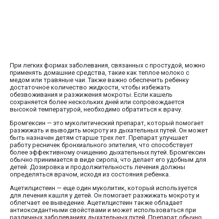
При легких формах заболевания, связанных с простудой, можно
применять домашние средства, такие как теплое молоко с
медом или травяные чаи. Также важно обеспечить ребенку
достаточное количество жидкости, чтобы избежать
обезвоживания и разжижения мокроты. Если кашель
сохраняется более нескольких дней или сопровождается
высокой температурой, необходимо обратиться к врачу.
Бромгексин — это муколитический препарат, который помогает
разжижать и выводить мокроту из дыхательных путей. Он может
быть назначен детям старше трех лет. Препарат улучшает
работу ресничек бронхиального эпителия, что способствует
более эффективному очищению дыхательных путей. Бромгексин
обычно принимается в виде сиропа, что делает его удобным для
детей. Дозировка и продолжительность лечения должны
определяться врачом, исходя из состояния ребенка.
Ацетилцистеин — еще один муколитик, который используется
для лечения кашля у детей. Он помогает разжижать мокроту и
облегчает ее выведение. Ацетилцистеин также обладает
антиоксидантными свойствами и может использоваться при
различных заболеваниях дыхательных путей. Препарат обычно