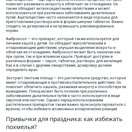
помогает разжижать мокроту и облегчает ее отхождение. Он
также обладает антиоксидантными свойствами и может
использоваться при различных заболеваниях дыхательных
путей. Ацетилцистеин часто назначается в виде порошка для
приготовления раствора или в форме шипучих таблеток. Важно
следить за дозировкой и не превышать рекомендованные
нормы.
Амброксол — это препарат, который также используется для
лечения кашля у детей. Он обладает муколитическим и
отхаркивающим действием, улучшая выделение мокроты и
облегчая ее отхождение. Амброксол может быть назначен как
при сухом, так и при влажном кашле. Препарат доступен в
различных формах — сироп, таблетки, растворы для ингаляций.
Как и в случае с другими лекарствами, дозировку должен
определить врач.
Экстракт листьев плюща — это растительное средство, которое
имеет отхаркивающее и противовоспалительное действие. Он
помогает облегчить кашель, разжижая мокроту и способствуя ее
выведению. Плющ может быть полезен при различных
заболеваниях дыхательных путей и часто используется в виде
сиропов или настоек. Однако перед использованием
растительных препаратов также важно проконсультироваться с
врачом, чтобы избежать возможных аллергических реакций.
Привычки для праздника: как избежать
похмелья?