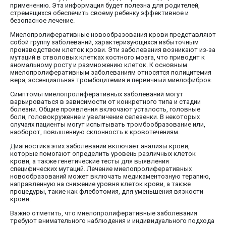
применению. Эта информация будет полезна для родителей,
стремящихся обеспечить своему ребенку эффективное и
безопасное лечение.
Миелопролиферативные новообразования крови представляют
собой группу заболеваний, характеризующихся избыточным
производством клеток крови. Эти заболевания возникают из-за
мутаций в стволовых клетках костного мозга, что приводит к
аномальному росту и размножению клеток. К основным
миелопролиферативным заболеваниям относятся полицитемия
вера, эссенциальная тромбоцитемия и первичный миелофиброз.
Симптомы миелопролиферативных заболеваний могут
варьироваться в зависимости от конкретного типа и стадии
болезни. Общие проявления включают усталость, головные
боли, головокружение и увеличение селезенки. В некоторых
случаях пациенты могут испытывать тромбообразование или,
наоборот, повышенную склонность к кровотечениям.
Диагностика этих заболеваний включает анализы крови,
которые помогают определить уровень различных клеток
крови, а также генетические тесты для выявления
специфических мутаций. Лечение миелопролиферативных
новообразований может включать медикаментозную терапию,
направленную на снижение уровня клеток крови, а также
процедуры, такие как флеботомия, для уменьшения вязкости
крови.
Важно отметить, что миелопролиферативные заболевания
требуют внимательного наблюдения и индивидуального подхода