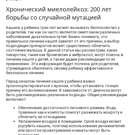
Хронический миелолейкоз: 200 лет
борьбы со случайной мутацией
Кашель у ребенка трех лет может вызывать беспокойство у
родителей, так как он часто является симптомом различных
заболеваний дыхательных путей. Важно понимать, что
правильное лечение кашля зависит от его причины, и выбор
подходящих препаратов может существенно облегчить
состояние малыша. В данной статье мы рассмотрим, какие
лекарства, такие как бромгексин и амброксол, могут помочь в
лечении кашля у детей, а также дадим рекомендации по их
применению. Эта информация будет полезна для родителей,
стремящихся обеспечить своему ребенку эффективное и
безопасное лечение.
Перед началом лечения кашля у ребенка важно
проконсультироваться с врачом, чтобы установить точную
причину его возникновения. В зависимости от диагноза могут
быть рекомендованы различные подходы. Общие рекомендации
включают:
Обеспечение достаточного питьевого режима. Вода,
травяные чаи и компоты помогут разжижать мокроту и
облегчить ее отхождение.
Увлажнение воздуха в помещении. Сухой воздух может
усугубить кашель, поэтому использование увлажнителей
или простое проветривание комнаты могут быть
полезными.