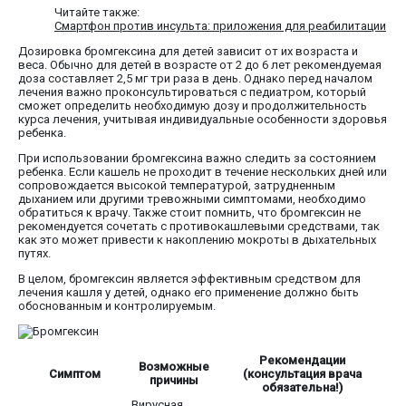
Читайте также:
Смартфон против инсульта: приложения для реабилитации
Дозировка бромгексина для детей зависит от их возраста и
веса. Обычно для детей в возрасте от 2 до 6 лет рекомендуемая
доза составляет 2,5 мг три раза в день. Однако перед началом
лечения важно проконсультироваться с педиатром, который
сможет определить необходимую дозу и продолжительность
курса лечения, учитывая индивидуальные особенности здоровья
ребенка.
При использовании бромгексина важно следить за состоянием
ребенка. Если кашель не проходит в течение нескольких дней или
сопровождается высокой температурой, затрудненным
дыханием или другими тревожными симптомами, необходимо
обратиться к врачу. Также стоит помнить, что бромгексин не
рекомендуется сочетать с противокашлевыми средствами, так
как это может привести к накоплению мокроты в дыхательных
путях.
В целом, бромгексин является эффективным средством для
лечения кашля у детей, однако его применение должно быть
обоснованным и контролируемым.
Рекомендации
Возможные
Симптом
(консультация врача
причины
обязательна!)
Вирусная