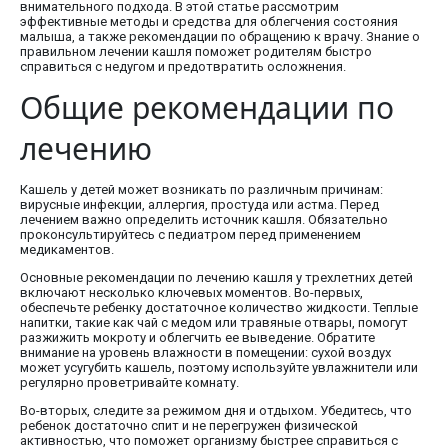
внимательного подхода. В этой статье рассмотрим
эффективные методы и средства для облегчения состояния
малыша, а также рекомендации по обращению к врачу. Знание о
правильном лечении кашля поможет родителям быстро
справиться с недугом и предотвратить осложнения.
Общие рекомендации по
лечению
Кашель у детей может возникать по различным причинам:
вирусные инфекции, аллергия, простуда или астма. Перед
лечением важно определить источник кашля. Обязательно
проконсультируйтесь с педиатром перед применением
медикаментов.
Основные рекомендации по лечению кашля у трехлетних детей
включают несколько ключевых моментов. Во-первых,
обеспечьте ребенку достаточное количество жидкости. Теплые
напитки, такие как чай с медом или травяные отвары, помогут
разжижить мокроту и облегчить ее выведение. Обратите
внимание на уровень влажности в помещении: сухой воздух
может усугубить кашель, поэтому используйте увлажнители или
регулярно проветривайте комнату.
Во-вторых, следите за режимом дня и отдыхом. Убедитесь, что
ребенок достаточно спит и не перегружен физической
активностью, что поможет организму быстрее справиться с