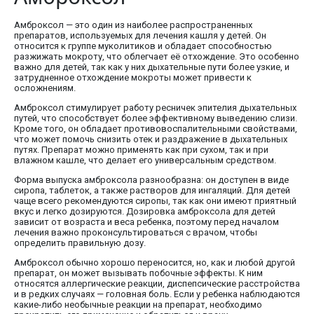
Амброксол — это один из наиболее распространенных
препаратов, используемых для лечения кашля у детей. Он
относится к группе муколитиков и обладает способностью
разжижать мокроту, что облегчает её отхождение. Это особенно
важно для детей, так как у них дыхательные пути более узкие, и
затрудненное отхождение мокроты может привести к
осложнениям.
Амброксол стимулирует работу ресничек эпителия дыхательных
путей, что способствует более эффективному выведению слизи.
Кроме того, он обладает противовоспалительными свойствами,
что может помочь снизить отек и раздражение в дыхательных
путях. Препарат можно применять как при сухом, так и при
влажном кашле, что делает его универсальным средством.
Форма выпуска амброксола разнообразна: он доступен в виде
сиропа, таблеток, а также растворов для ингаляций. Для детей
чаще всего рекомендуются сиропы, так как они имеют приятный
вкус и легко дозируются. Дозировка амброксола для детей
зависит от возраста и веса ребенка, поэтому перед началом
лечения важно проконсультироваться с врачом, чтобы
определить правильную дозу.
Амброксол обычно хорошо переносится, но, как и любой другой
препарат, он может вызывать побочные эффекты. К ним
относятся аллергические реакции, диспепсические расстройства
и в редких случаях — головная боль. Если у ребенка наблюдаются
какие-либо необычные реакции на препарат, необходимо