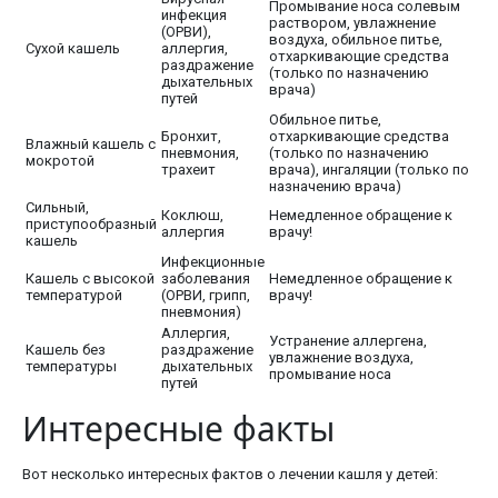
Промывание носа солевым
инфекция
раствором, увлажнение
(ОРВИ),
воздуха, обильное питье,
Сухой кашель
аллергия,
отхаркивающие средства
раздражение
(только по назначению
дыхательных
врача)
путей
Обильное питье,
Бронхит,
отхаркивающие средства
Влажный кашель с
пневмония,
(только по назначению
мокротой
трахеит
врача), ингаляции (только по
назначению врача)
Сильный,
Коклюш,
Немедленное обращение к
приступообразный
аллергия
врачу!
кашель
Инфекционные
Кашель с высокой
заболевания
Немедленное обращение к
температурой
(ОРВИ, грипп,
врачу!
пневмония)
Аллергия,
Устранение аллергена,
Кашель без
раздражение
увлажнение воздуха,
температуры
дыхательных
промывание носа
путей
Интересные факты
Вот несколько интересных фактов о лечении кашля у детей: