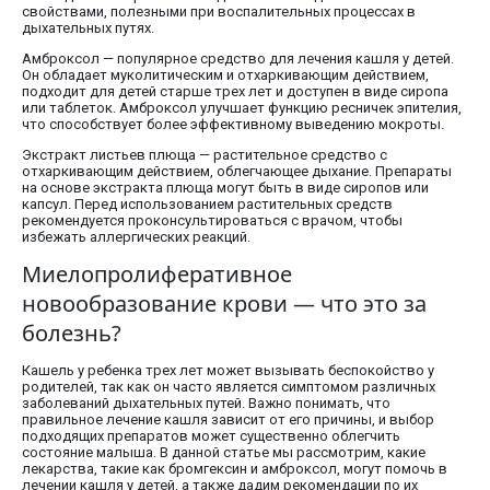
свойствами, полезными при воспалительных процессах в
дыхательных путях.
Амброксол — популярное средство для лечения кашля у детей.
Он обладает муколитическим и отхаркивающим действием,
подходит для детей старше трех лет и доступен в виде сиропа
или таблеток. Амброксол улучшает функцию ресничек эпителия,
что способствует более эффективному выведению мокроты.
Экстракт листьев плюща — растительное средство с
отхаркивающим действием, облегчающее дыхание. Препараты
на основе экстракта плюща могут быть в виде сиропов или
капсул. Перед использованием растительных средств
рекомендуется проконсультироваться с врачом, чтобы
избежать аллергических реакций.
Миелопролиферативное
новообразование крови — что это за
болезнь?
Кашель у ребенка трех лет может вызывать беспокойство у
родителей, так как он часто является симптомом различных
заболеваний дыхательных путей. Важно понимать, что
правильное лечение кашля зависит от его причины, и выбор
подходящих препаратов может существенно облегчить
состояние малыша. В данной статье мы рассмотрим, какие
лекарства, такие как бромгексин и амброксол, могут помочь в
лечении кашля у детей, а также дадим рекомендации по их