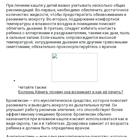
При лечении кашля у детей важно учитывать несколько общих
рекомендаций. Во-первых, необходимо обеспечить достаточное
количество жидкости, чтобы предотвратить обезвоживание и
разжижить мокроту. Во-вторых, поддержание комфортной
температуры и влажности воздуха в помещении поможет
облегчить дыхание. В-третьих, следует избегать контакта
ребенка с аллергенами и раздражителями, такими как дым, пыль
и сильные запахи. Если кашель сопровождается высокой
температурой, затруднением дыхания или другими тревожными
симптомами, обязательно проконсультируйтесь с врачом.
Читайте также:
Болезнь Кёнига: почему она возникает и как её лечить?
Бромгексин — это муколитическое средство, которое помогает
разжижать и выводить мокроту из дыхательных путей. Он
улучшает работу ресничек эпителия, что способствует более
эффективному очищению бронхов. Бромгексин обычно
назначается при влажном кашле и может использоваться как в
виде сиропа, так и в таблетках. Дозировка зависит от возраста
ребенка и должна быть определена врачом.
Ацетилцистеин — еще одно муколитическое средство, которое