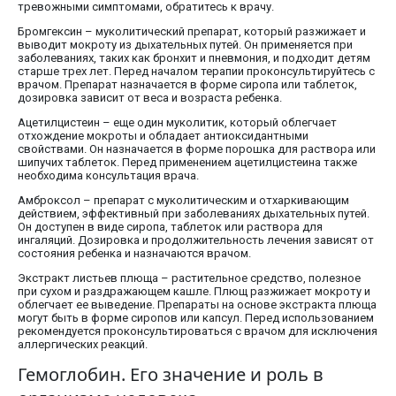
тревожными симптомами, обратитесь к врачу.
Бромгексин – муколитический препарат, который разжижает и
выводит мокроту из дыхательных путей. Он применяется при
заболеваниях, таких как бронхит и пневмония, и подходит детям
старше трех лет. Перед началом терапии проконсультируйтесь с
врачом. Препарат назначается в форме сиропа или таблеток,
дозировка зависит от веса и возраста ребенка.
Ацетилцистеин – еще один муколитик, который облегчает
отхождение мокроты и обладает антиоксидантными
свойствами. Он назначается в форме порошка для раствора или
шипучих таблеток. Перед применением ацетилцистеина также
необходима консультация врача.
Амброксол – препарат с муколитическим и отхаркивающим
действием, эффективный при заболеваниях дыхательных путей.
Он доступен в виде сиропа, таблеток или раствора для
ингаляций. Дозировка и продолжительность лечения зависят от
состояния ребенка и назначаются врачом.
Экстракт листьев плюща – растительное средство, полезное
при сухом и раздражающем кашле. Плющ разжижает мокроту и
облегчает ее выведение. Препараты на основе экстракта плюща
могут быть в форме сиропов или капсул. Перед использованием
рекомендуется проконсультироваться с врачом для исключения
аллергических реакций.
Гемоглобин. Его значение и роль в