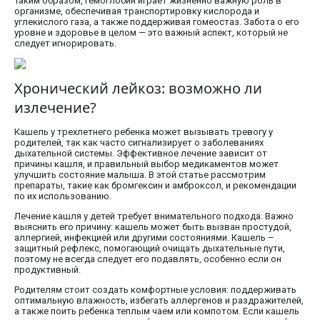
Таким образом, гемоглобин играет жизненно важную роль в
организме, обеспечивая транспортировку кислорода и
углекислого газа, а также поддерживая гомеостаз. Забота о его
уровне и здоровье в целом — это важный аспект, который не
следует игнорировать.
Хронический лейкоз: возможно ли
излечение?
Кашель у трехлетнего ребенка может вызывать тревогу у
родителей, так как часто сигнализирует о заболеваниях
дыхательной системы. Эффективное лечение зависит от
причины кашля, и правильный выбор медикаментов может
улучшить состояние малыша. В этой статье рассмотрим
препараты, такие как бромгексин и амброксол, и рекомендации
по их использованию.
Лечение кашля у детей требует внимательного подхода. Важно
выяснить его причину: кашель может быть вызван простудой,
аллергией, инфекцией или другими состояниями. Кашель –
защитный рефлекс, помогающий очищать дыхательные пути,
поэтому не всегда следует его подавлять, особенно если он
продуктивный.
Родителям стоит создать комфортные условия: поддерживать
оптимальную влажность, избегать аллергенов и раздражителей,
а также поить ребенка теплым чаем или компотом. Если кашель