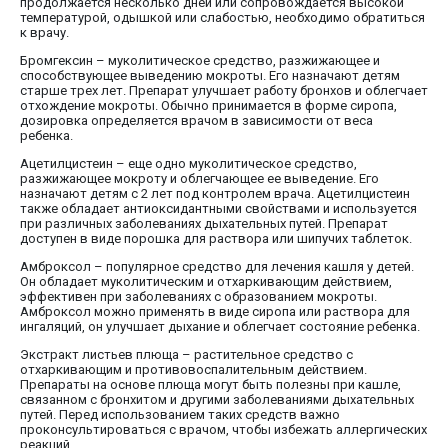
продолжается несколько дней или сопровождается высокой
температурой, одышкой или слабостью, необходимо обратиться
к врачу.
Бромгексин – муколитическое средство, разжижающее и
способствующее выведению мокроты. Его назначают детям
старше трех лет. Препарат улучшает работу бронхов и облегчает
отхождение мокроты. Обычно принимается в форме сиропа,
дозировка определяется врачом в зависимости от веса
ребенка.
Ацетилцистеин – еще одно муколитическое средство,
разжижающее мокроту и облегчающее ее выведение. Его
назначают детям с 2 лет под контролем врача. Ацетилцистеин
также обладает антиоксидантными свойствами и используется
при различных заболеваниях дыхательных путей. Препарат
доступен в виде порошка для раствора или шипучих таблеток.
Амброксол – популярное средство для лечения кашля у детей.
Он обладает муколитическим и отхаркивающим действием,
эффективен при заболеваниях с образованием мокроты.
Амброксол можно применять в виде сиропа или раствора для
ингаляций, он улучшает дыхание и облегчает состояние ребенка.
Экстракт листьев плюща – растительное средство с
отхаркивающим и противовоспалительным действием.
Препараты на основе плюща могут быть полезны при кашле,
связанном с бронхитом и другими заболеваниями дыхательных
путей. Перед использованием таких средств важно
проконсультироваться с врачом, чтобы избежать аллергических
реакций.