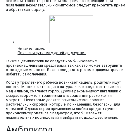
эффекты: тошнота, рвота или аллергические реакции. При
появлении нежелательных симптомов следует прекратить прием
и обратиться к врачу.
Читайте также:
Признаки аутизма у детей до двух лет
Также ацетилцистеин не следует комбинировать с
противокашлевыми средствами, так как это может затруднить
отхождение мокроты. Важно следовать рекомендациям врача и
избегать самолечения.
Когда у трехлетнего ребенка возникает кашель, родители ищут
советы. Многие считают, что натуральные средства, такие как
мед и лимон, смягчают горло. Другие рекомендуют ингаляции с
физраствором или травяными отварами для разжижения
мокроты. Некоторые делятся опытом использования
растительных сиропов, которые, по их мнению, безопасны для
малышей. Однако перед применением любых средств лучше
проконсультироваться с педиатром, чтобы избежать
нежелательных последствий и выбрать подходящее лечение.
Амброксол