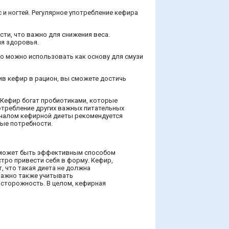
 и ногтей. Регулярное употребление кефира
ти, что важно для снижения веса.
ля здоровья.
го можно использовать как основу для смузи
ив кефир в рацион, вы сможете достичь
 Кефир богат пробиотиками, которые
отребление других важных питательных
началом кефирной диеты рекомендуется
ые потребности.
, может быть эффективным способом
тро привести себя в форму. Кефир,
 что такая диета не должна
 Важно также учитывать
сторожность. В целом, кефирная