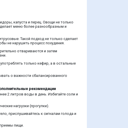
идоры, капуста и перец. Овощи не только
 сделает меню более разнообразным и
итрусовые. Такой подход не только сделает
тобы не нарушить процесс похудения.
арительно отвариваются и затем
зни.
 употреблять только кефир, а в остальные
бывать о важности сбалансированного
ополнительные рекомендации
нее 2 литров воды в день. Избегайте соли и
еские нагрузки (прогулки).
ело, прислушивайтесь к сигналам голода и
 приемы пищи.