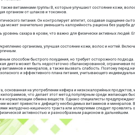
а также витаминами группы B, которые улучшают состояние кожи, волос
ая организм от шлаков и токсинов.
ического питания. Он контролирует аппетит, создавая ощущение сытос
люда может значительно уменьшить калорийность рациона без ущерба д
 уровень сахара в крови, что важно для физически активных людей. Е
.
укреплению организма, улучшая состояние кожи, волос и ногтей. Включ
ергичным.
ивным способом быстрого похудения, но требует осторожного подхода.
кая диета может быть недостаточно сбалансированной, ограничивая п
у витаминов и минералов, а также вызвать слабость. Поэтому перед 
зопасного и эффективного плана питания, учитывающего индивидуальн
та, основанная на употреблении кефира и низкокалорийных продуктов
5 килограммов, что делает этот метод популярным среди желающих быс
 и нормализации обмена веществ. Однако специалисты предупреждают,
ании может привести к дефициту необходимых витаминов и минералов.
ями желудочно-кишечного тракта или аллергиями следует проявлять о
с физической активностью и разнообразным рационом в дальнейшем.