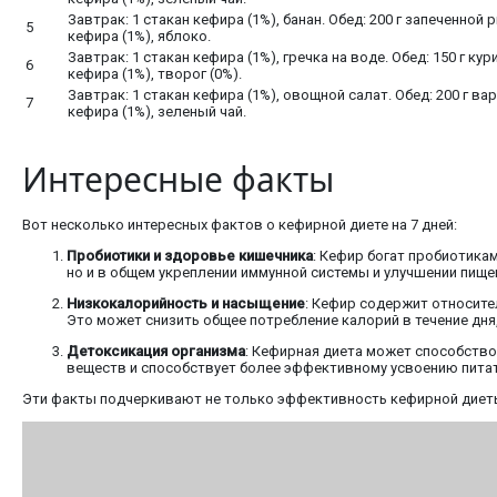
Завтрак: 1 стакан кефира (1%), банан. Обед: 200 г запеченной 
5
кефира (1%), яблоко.
Завтрак: 1 стакан кефира (1%), гречка на воде. Обед: 150 г кур
6
кефира (1%), творог (0%).
Завтрак: 1 стакан кефира (1%), овощной салат. Обед: 200 г ва
7
кефира (1%), зеленый чай.
Интересные факты
Вот несколько интересных фактов о кефирной диете на 7 дней:
Пробиотики и здоровье кишечника
: Кефир богат пробиотика
но и в общем укреплении иммунной системы и улучшении пище
Низкокалорийность и насыщение
: Кефир содержит относите
Это может снизить общее потребление калорий в течение дня
Детоксикация организма
: Кефирная диета может способств
веществ и способствует более эффективному усвоению питат
Эти факты подчеркивают не только эффективность кефирной диеты,