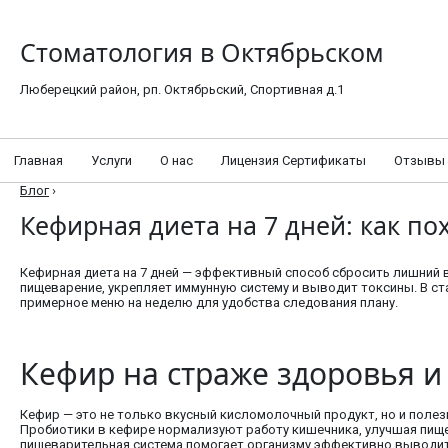
Стоматология в Октябрьском
Люберецкий район, рп. Октябрьский, Спортивная д.1
Главная
Услуги
О нас
Лицензия Сертификаты
Отзывы
Блог
›
Кефирная диета на 7 дней: как по
Кефирная диета на 7 дней — эффективный способ сбросить лишний 
пищеварение, укрепляет иммунную систему и выводит токсины. В с
примерное меню на неделю для удобства следования плану.
Кефир на страже здоровья и
Кефир — это не только вкусный кисломолочный продукт, но и полез
Пробиотики в кефире нормализуют работу кишечника, улучшая пище
пищеварительная система помогает организму эффективно выводит