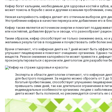
Кефир богат кальцием, необходимым для здоровья костей и зубов, 
может помочь в борьбе с акне и другими кожными проблемами, очищ
Низкая калорийность кефира делает его отличным выбором для диет
Употребление кефира в качестве перекуса или добавление его в б
Кефир также является источником энергии и помогает поддерживать
или коктейлей, добавляя фрукты и овощи, что разнообразит рацион
Таким образом, кефир способствует не только снижению веса, но и 
желаемых результатов в похудении и почувствовать себя более эн
Врачи отмечают, что кефирная диета на 7 дней может быть эффект
улучшают пищеварение и помогают очищению организма. Однако та
веществ. Резкое снижение калорийности может привести к дефицит
проконсультироваться с врачом или диетологом для разработки бе
Эксперты в области диетологии отмечают, что кефирная дие
для быстрого похудения. За неделю можно сбросить от 3 до 
богатый пробиотиками, способствует улучшению пищеварения
превышать семи дней, так как длительное ограничение в пит
индивидуальные особенности организма: людям с заболевани
диета может быть полезной, но рекомендуется сочетать ее 