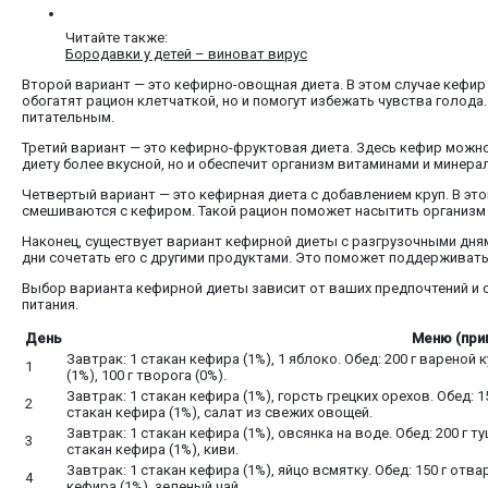
Читайте также:
Бородавки у детей – виноват вирус
Второй вариант — это кефирно-овощная диета. В этом случае кефир
обогатят рацион клетчаткой, но и помогут избежать чувства голод
питательным.
Третий вариант — это кефирно-фруктовая диета. Здесь кефир можно 
диету более вкусной, но и обеспечит организм витаминами и минера
Четвертый вариант — это кефирная диета с добавлением круп. В эт
смешиваются с кефиром. Такой рацион поможет насытить организм у
Наконец, существует вариант кефирной диеты с разгрузочными дням
дни сочетать его с другими продуктами. Это поможет поддерживать
Выбор варианта кефирной диеты зависит от ваших предпочтений и с
питания.
День
Меню (при
Завтрак: 1 стакан кефира (1%), 1 яблоко. Обед: 200 г вареной 
1
(1%), 100 г творога (0%).
Завтрак: 1 стакан кефира (1%), горсть грецких орехов. Обед: 1
2
стакан кефира (1%), салат из свежих овощей.
Завтрак: 1 стакан кефира (1%), овсянка на воде. Обед: 200 г т
3
стакан кефира (1%), киви.
Завтрак: 1 стакан кефира (1%), яйцо всмятку. Обед: 150 г отва
4
кефира (1%), зеленый чай.