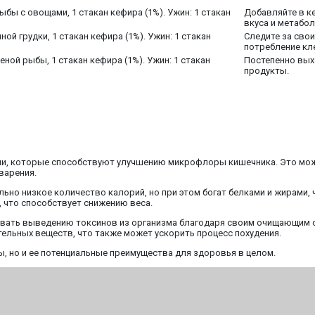
рыбы с овощами, 1 стакан кефира (1%). Ужин: 1 стакан
Добавляйте в ке
вкуса и метабол
иной грудки, 1 стакан кефира (1%). Ужин: 1 стакан
Следите за сво
потребление кл
реной рыбы, 1 стакан кефира (1%). Ужин: 1 стакан
Постепенно вых
продукты.
ми, которые способствуют улучшению микрофлоры кишечника. Это може
варения.
льно низкое количество калорий, но при этом богат белками и жирами,
, что способствует снижению веса.
овать выведению токсинов из организма благодаря своим очищающим 
ельных веществ, что также может ускорить процесс похудения.
 но и ее потенциальные преимущества для здоровья в целом.