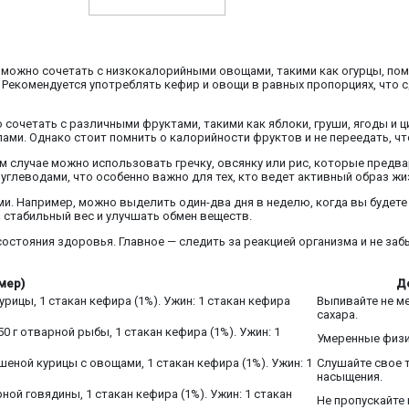
 можно сочетать с низкокалорийными овощами, такими как огурцы, пом
а. Рекомендуется употреблять кефир и овощи в равных пропорциях, что
сочетать с различными фруктами, такими как яблоки, груши, ягоды и ц
лами. Однако стоит помнить о калорийности фруктов и не переедать, ч
ом случае можно использовать гречку, овсянку или рис, которые предв
глеводами, что особенно важно для тех, кто ведет активный образ жи
и. Например, можно выделить один-два дня в неделю, когда вы будете
 стабильный вес и улучшать обмен веществ.
остояния здоровья. Главное — следить за реакцией организма и не за
мер)
Д
курицы, 1 стакан кефира (1%). Ужин: 1 стакан кефира
Выпивайте не ме
сахара.
50 г отварной рыбы, 1 стакан кефира (1%). Ужин: 1
Умеренные физич
ушеной курицы с овощами, 1 стакан кефира (1%). Ужин: 1
Слушайте свое т
насыщения.
рной говядины, 1 стакан кефира (1%). Ужин: 1 стакан
Не пропускайте