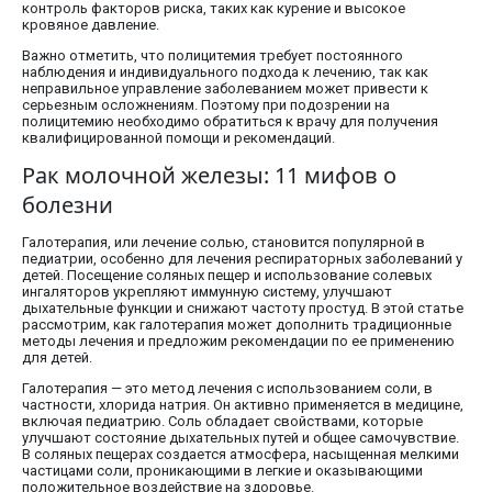
контроль факторов риска, таких как курение и высокое
кровяное давление.
Важно отметить, что полицитемия требует постоянного
наблюдения и индивидуального подхода к лечению, так как
неправильное управление заболеванием может привести к
серьезным осложнениям. Поэтому при подозрении на
полицитемию необходимо обратиться к врачу для получения
квалифицированной помощи и рекомендаций.
Рак молочной железы: 11 мифов о
болезни
Галотерапия, или лечение солью, становится популярной в
педиатрии, особенно для лечения респираторных заболеваний у
детей. Посещение соляных пещер и использование солевых
ингаляторов укрепляют иммунную систему, улучшают
дыхательные функции и снижают частоту простуд. В этой статье
рассмотрим, как галотерапия может дополнить традиционные
методы лечения и предложим рекомендации по ее применению
для детей.
Галотерапия — это метод лечения с использованием соли, в
частности, хлорида натрия. Он активно применяется в медицине,
включая педиатрию. Соль обладает свойствами, которые
улучшают состояние дыхательных путей и общее самочувствие.
В соляных пещерах создается атмосфера, насыщенная мелкими
частицами соли, проникающими в легкие и оказывающими
положительное воздействие на здоровье.