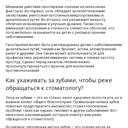
Механизм действия галотерапии основан на нескольких
факторах. Во-первых, соль обладает антисептическими
свойствами, уничтожая патогенные микроорганизмы в
дыхательных путях. Во-вторых, она разжижает мокроту,
облегчая ее выведение и улучшая дыхание. Также соль
уменьшает воспаление и отечность слизистых оболочек, что
положительно сказывается на детях с респираторными
заболеваниями.
Галотерапия может быть рекомендована детям с заболеваниями
дыхательных путей, такими как бронхит, астма, аллергический
ринит и другими. Она также может использоваться для
профилактики, укрепляя иммунную систему и снижая частоту
простуд. Однако перед началом лечения важно
проконсультироваться с врачом для исключения
противопоказаний.
Как ухаживать за зубами, чтобы реже
обращаться к стоматологу?
Уход за зубами — это не только залог здоровья полости рта, но и
важный аспект общего благополучия. Правильная гигиена зубов
помогает предотвратить множество стоматологических
проблем, таких как кариес, гингивит и другие заболевания. Вот
несколько рекомендаций, которые помогут вам реже
обращаться к стоматологу.
Во-первых, регулярная чистка зубов — это основа ухода за