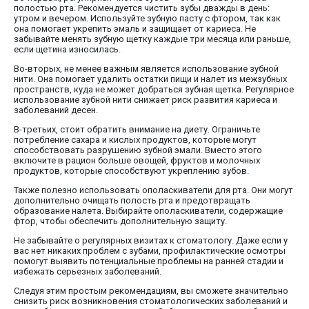
полостью рта. Рекомендуется чистить зубы дважды в день:
утром и вечером. Используйте зубную пасту с фтором, так как
она помогает укрепить эмаль и защищает от кариеса. Не
забывайте менять зубную щетку каждые три месяца или раньше,
если щетина износилась.
Во-вторых, не менее важным является использование зубной
нити. Она помогает удалить остатки пищи и налет из межзубных
пространств, куда не может добраться зубная щетка. Регулярное
использование зубной нити снижает риск развития кариеса и
заболеваний десен.
В-третьих, стоит обратить внимание на диету. Ограничьте
потребление сахара и кислых продуктов, которые могут
способствовать разрушению зубной эмали. Вместо этого
включите в рацион больше овощей, фруктов и молочных
продуктов, которые способствуют укреплению зубов.
Также полезно использовать ополаскиватели для рта. Они могут
дополнительно очищать полость рта и предотвращать
образование налета. Выбирайте ополаскиватели, содержащие
фтор, чтобы обеспечить дополнительную защиту.
Не забывайте о регулярных визитах к стоматологу. Даже если у
вас нет никаких проблем с зубами, профилактические осмотры
помогут выявить потенциальные проблемы на ранней стадии и
избежать серьезных заболеваний.
Следуя этим простым рекомендациям, вы сможете значительно
снизить риск возникновения стоматологических заболеваний и