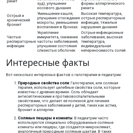
ринит
зуд), улучшение
формы аллергического
носового дыхания
ринита
Уменьшение кашля,
Высокая температура,
Острый и
улучшение отхождения
острые респираторные
хронический
мокроты, уменьшение
инфекции, тяжелые
бронхит
воспаления в бронхах
нарушения дыхания
Укрепление
Острые инфекционные
Частые
иммунитета, снижение
заболевания, высокая
респираторные
частоты заболеваний,
температура,
инфекции
улучшение состояния
индивидуальная
слизистых оболочек
непереносимость солей
Интересные факты
Вот несколько интересных фактов о галотерапии в педиатрии:
Природные свойства соли
: Галотерапия, или соляная
терапия, использует целебные свойства соли, которые
известны с древних времен. Соль обладает
антисептическими и противовоспалительными
свойствами, что делает её полезной для лечения
респираторных заболеваний у детей, таких как астма,
бронхит и аллергии.
Соляные пещеры и комнаты
: В педиатрии часто
используются специально оборудованные соляные
комнаты или пещеры, где создается микроклимат,
аналогичный природным соляным шахтам. В таких