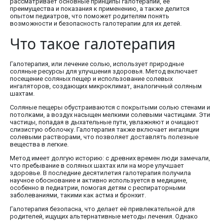
рассматривает основные принципы галотерапии, её
преимущества и показания к применению, а также делится
опытом педиатров, что поможет родителям понять
возможности и безопасность галотерапии для их детей.
Что такое галотерапия
Галотерапия, или лечение солью, использует природные
соляные ресурсы для улучшения здоровья. Метод включает
посещение соляных пещер и использование солевых
ингаляторов, создающих микроклимат, аналогичный соляным
шахтам.
Соляные пещеры обустраиваются с покрытыми солью стенами и
потолками, а воздух насыщен мелкими солевыми частицами. Эти
частицы, попадая в дыхательные пути, увлажняют и очищают
слизистую оболочку. Галотерапия также включает ингаляции
солевыми растворами, что позволяет доставлять полезные
вещества в легкие.
Метод имеет долгую историю: с древних времен люди замечали,
что пребывание в соляных шахтах или на море улучшает
здоровье. В последние десятилетия галотерапия получила
научное обоснование и активно используется в медицине,
особенно в педиатрии, помогая детям с респираторными
заболеваниями, такими как астма и бронхит.
Галотерапия безопасна, что делает её привлекательной для
родителей, ищущих альтернативные методы лечения. Однако