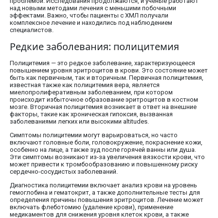
проблемой. Исследования продолжаются, и ученые работают
над новыми методами лечения с меньшими побочными
эффектами. Важно, чтобы пациенты с ХМЛ получали
комплексное лечение и находились под наблюдением
специалистов.
Редкие заболевания: полицитемия
Полицитемия — это редкое заболевание, характеризующееся
повышением уровня эритроцитов в крови. Это состояние может
быть как первичным, так и вторичным. Первичная полицитемия,
известная также как полицитемия вера, является
миелопролиферативным заболеванием, при котором
происходит избыточное образование эритроцитов в костном
мозге. Вторичная полицитемия возникает в ответ на внешние
факторы, такие как хроническая гипоксия, вызванная
заболеваниями легких или высокими altitudes.
Симптомы полицитемии могут варьироваться, но часто
включают головные боли, головокружение, покраснение кожи,
особенно на лице, а также зуд после горячей ванны или душа.
Эти симптомы возникают из-за увеличения вязкости крови, что
может привести к тромбообразованию и повышенному риску
сердечно-сосудистых заболеваний.
Диагностика полицитемии включает анализ крови на уровень
гемоглобина и гематокрит, а также дополнительные тесты для
определения причины повышения эритроцитов. Лечение может
включать флеботомию (удаление крови), применение
медикаментов для снижения уровня клеток крови, а также