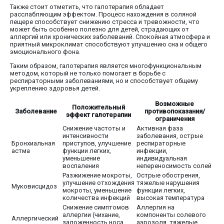
Также стоит отметить, что галотерапия обладает
расслабляющим эффектом. Процесс нахождения в соляной
пещере способствует снижению стресса и тревожности, что
может быть особенно полезно для детей, страдающих от
аллергий или хронических заболеваний. Спокойная атмосфера и
приятный микроклимат способствуют улучшению сна и общего
эмоционального фона.
Таким образом, галотерапия является многофункциональным
методом, который не только помогает в борьбе с
респираторными заболеваниями, но и способствует общему
укреплению здоровья детей.
Возможные
Положительный
Заболевание
противопоказания/
эффект галотерапии
ограничения
Снижение частоты и
Активная фаза
интенсивности
заболевания, острые
Бронхиальная
приступов, улучшение
респираторные
астма
функции легких,
инфекции,
уменьшение
индивидуальная
воспаления
непереносимость солей
Разжижение мокроты,
Острые обострения,
улучшение отхождения
тяжелые нарушения
Муковисцидоз
мокроты, уменьшение
функции легких,
количества инфекций
высокая температура
Снижение симптомов
Аллергия на
аллергии (чихание,
компоненты солевого
Аллергический
заложенность носа,
аэрозоля, тяжелые