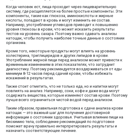
Когда человек ест, пища проходит через пищеварительную
систему, где расщепляется на более простые компоненты. Эти
компоненты, такие как глюкоза, аминокислоты и жирные
кислоты, попадают в кровь и могут изменить ее состав.
Например, употребление углеводов приводит к повышению
уровня глюкозы в крови, что может исказить результаты
тестов на уровень сахара. Поэтому важно сдавать анализы
натощак, чтобы получить наиболее точные данные о состоянии
организма.
Кроме того, некоторые продукты могут влиять на уровень
холестерина, триглицеридов и других липидов в крови.
Употребление жирной пищи перед анализом может привести к
временным изменениям в этих показателях, что затруднит
диагностику. Поэтому рекомендуется воздерживаться от еды
минимум 8-12 часов перед сдачей крови, чтобы избежать
искажений в результатах.
Также стоит отметить, что не только еда, но и напитки могут
повлиять на анализ. Например, соки, кофе и даже вода могут
содержать вещества, которые изменяют состав крови. Поэтому
лучше всего ограничиться чистой водой перед анализом.
Таким образом, правильная подготовка к сдаче анализа крови
натощак — это важный шаг для получения достоверной
информации о состоянии здоровья. Учитывая влияние пищи на
биохимию тела, соблюдение рекомендаций по подготовке
поможет врачу правильно интерпретировать результаты и
назначить соответствующее лечение.