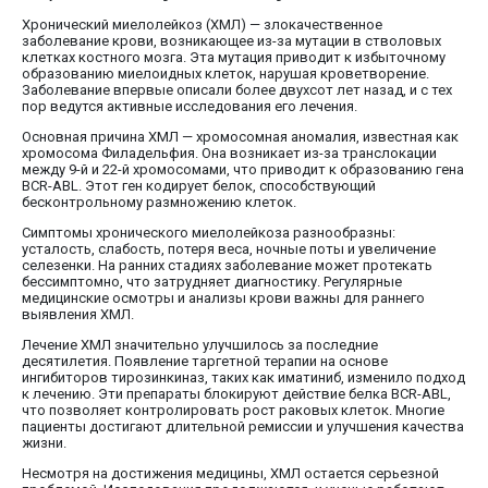
Хронический миелолейкоз (ХМЛ) — злокачественное
заболевание крови, возникающее из-за мутации в стволовых
клетках костного мозга. Эта мутация приводит к избыточному
образованию миелоидных клеток, нарушая кроветворение.
Заболевание впервые описали более двухсот лет назад, и с тех
пор ведутся активные исследования его лечения.
Основная причина ХМЛ — хромосомная аномалия, известная как
хромосома Филадельфия. Она возникает из-за транслокации
между 9-й и 22-й хромосомами, что приводит к образованию гена
BCR-ABL. Этот ген кодирует белок, способствующий
бесконтрольному размножению клеток.
Симптомы хронического миелолейкоза разнообразны:
усталость, слабость, потеря веса, ночные поты и увеличение
селезенки. На ранних стадиях заболевание может протекать
бессимптомно, что затрудняет диагностику. Регулярные
медицинские осмотры и анализы крови важны для раннего
выявления ХМЛ.
Лечение ХМЛ значительно улучшилось за последние
десятилетия. Появление таргетной терапии на основе
ингибиторов тирозинкиназ, таких как иматиниб, изменило подход
к лечению. Эти препараты блокируют действие белка BCR-ABL,
что позволяет контролировать рост раковых клеток. Многие
пациенты достигают длительной ремиссии и улучшения качества
жизни.
Несмотря на достижения медицины, ХМЛ остается серьезной