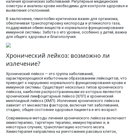
наличия хронических заболеваний. Регулярные медицинские
осмотры и анализы крови необходимы для контроля здоровья и
выявления отклонений.
В заключение, гемоглобин критически важен для организма,
обеспечивая транспортировку кислорода и углекислого газа,
поддерживая обмен веществ и нормальное функционирование
иммунной системы. Забота о его уровне, особенно у детей, важна
для общего здоровья и благополучия.
Хронический лейкоз: возможно ли
излечение?
Хронический лейкоз — это группа заболеваний,
характеризующихся избыточным образованием лейкоцитов, что
приводит к нарушению нормального функционирования крови и
иммунной системы. Существует несколько типов хронического
лейкоза, наиболее распространенными из которых являются
хронический лимфоцитарный лейкоз (ХЛЛ) и хронический
миелоидный лейкоз (ХМЛ). Излечение хронического лейкоза
зависит от множества факторов, включая тип заболевания,
стадию, общее состояние здоровья пациента и его возраст.
Современные методы лечения хронического лейкоза включают
химиотерапию, таргетную терапию, иммунотерапию и, в
некоторых случаях, трансплантацию костного мозга.
Химиотерапия направлена на уничтожение раковых клеток,