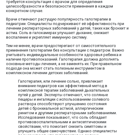
требуется консультация с врачом для определения
целесообразности и безопасности применения в каждом
конкретном случае.
Врачи отмечают растущую популярность галотерапии в
педиатрии. Специалисты подчеркивают её эффективность при
лечении респираторных заболеваний у детей, таких как бронхит и
астма. Соль в галокамерах улучшает дыхание, снижает
воспаление и укрепляет иммунную систему.
Тем не менее, врачи предостерегают от самостоятельного
применения галотерапии без консультации с педиатром. Важно
учитывать индивидуальные особенности здоровья ребенка и
наличие противопоказаний. Галотерапия должна дополнять
основные методы лечения, а не заменять их. При правильном
подходе она может стать полезным инструментом в
комплексном лечении детских заболеваний.
Галотерапия, или лечение солью, привлекает
внимание педиатров как эффективный метод в
комплексной терапии заболеваний дыхательных
путей у детей. Эксперты отмечают, что соляные
пещеры и ингаляции с использованием солевого
раствора способствуют улучшению состояния
детей с бронхиальной астмой, аллергическим
ринитом и другими респираторными заболеваниями.
Исследования показывают, что соль обладает
противовоспалительными и антисептическими
свойствами, что помогает снизить симптомы и
улучшить общее самочувствие. Однако специалисты