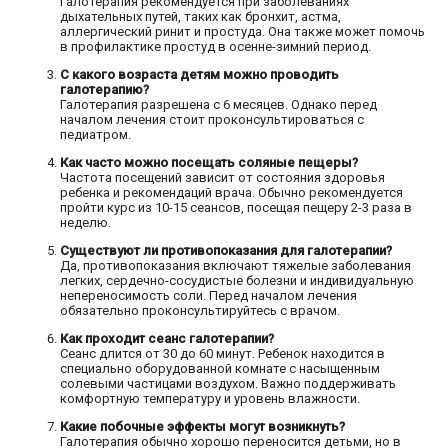
Галотерапия рекомендуется при заболеваниях
дыхательных путей, таких как бронхит, астма,
аллергический ринит и простуда. Она также может помочь
в профилактике простуд в осенне-зимний период.
С какого возраста детям можно проводить
галотерапию?
Галотерапия разрешена с 6 месяцев. Однако перед
началом лечения стоит проконсультироваться с
педиатром.
Как часто можно посещать соляные пещеры?
Частота посещений зависит от состояния здоровья
ребенка и рекомендаций врача. Обычно рекомендуется
пройти курс из 10-15 сеансов, посещая пещеру 2-3 раза в
неделю.
Существуют ли противопоказания для галотерапии?
Да, противопоказания включают тяжелые заболевания
легких, сердечно-сосудистые болезни и индивидуальную
непереносимость соли. Перед началом лечения
обязательно проконсультируйтесь с врачом.
Как проходит сеанс галотерапии?
Сеанс длится от 30 до 60 минут. Ребенок находится в
специально оборудованной комнате с насыщенным
солевыми частицами воздухом. Важно поддерживать
комфортную температуру и уровень влажности.
Какие побочные эффекты могут возникнуть?
Галотерапия обычно хорошо переносится детьми, но в