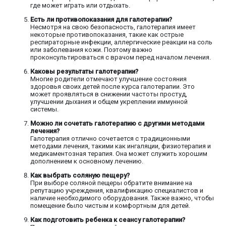
где может играть или отдыхать.
Есть ли противопоказания для галотерапии?
Несмотря на свою безопасность, галотерапия имеет
некоторые противопоказания, такие как острые
респираторные инфекции, аллергические реакции на соль
или заболевания кожи. Поэтому важно
проконсультироваться с врачом перед началом лечения.
Каковы результаты галотерапии?
Многие родители отмечают улучшение состояния
здоровья своих детей после курса галотерапии. Это
может проявляться в снижении частоты простуд,
улучшении дыхания и общем укреплении иммунной
системы.
Можно ли сочетать галотерапию с другими методами
лечения?
Галотерапия отлично сочетается с традиционными
методами лечения, такими как ингаляции, физиотерапия и
медикаментозная терапия. Она может служить хорошим
дополнением к основному лечению.
Как выбрать соляную пещеру?
При выборе соляной пещеры обратите внимание на
репутацию учреждения, квалификацию специалистов и
наличие необходимого оборудования. Также важно, чтобы
помещение было чистым и комфортным для детей.
Как подготовить ребенка к сеансу галотерапии?