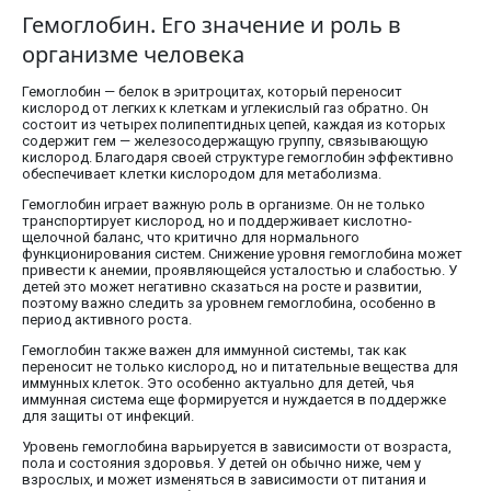
Гемоглобин. Его значение и роль в
организме человека
Гемоглобин — белок в эритроцитах, который переносит
кислород от легких к клеткам и углекислый газ обратно. Он
состоит из четырех полипептидных цепей, каждая из которых
содержит гем — железосодержащую группу, связывающую
кислород. Благодаря своей структуре гемоглобин эффективно
обеспечивает клетки кислородом для метаболизма.
Гемоглобин играет важную роль в организме. Он не только
транспортирует кислород, но и поддерживает кислотно-
щелочной баланс, что критично для нормального
функционирования систем. Снижение уровня гемоглобина может
привести к анемии, проявляющейся усталостью и слабостью. У
детей это может негативно сказаться на росте и развитии,
поэтому важно следить за уровнем гемоглобина, особенно в
период активного роста.
Гемоглобин также важен для иммунной системы, так как
переносит не только кислород, но и питательные вещества для
иммунных клеток. Это особенно актуально для детей, чья
иммунная система еще формируется и нуждается в поддержке
для защиты от инфекций.
Уровень гемоглобина варьируется в зависимости от возраста,
пола и состояния здоровья. У детей он обычно ниже, чем у
взрослых, и может изменяться в зависимости от питания и