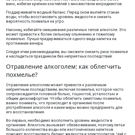
вино, избегая крепких коктейлей с множеством ингредиентов.
Поддерживайте водный баланс. Перед сном выпейте стакан
воды, чтобы восстановить уровень жидкости и снизить
вероятность похмелья на утро.
Наконец, избегайте смешивания различных типов алкоголя. Это
может привести к более сильному опьянению и тяжелому
похмелью. Лучше придерживаться одного вида напитка на
протяжении вечера.
Следуя этим рекомендациям, вы сможете снизить риск похмелья
и насладиться праздником без неприятных последствий.
Отравление алкоголем: как облегчить
похмелье?
Отравление алкоголем может привести к различным
неприятным последствиям, включая похмелье, которое часто
сопровождается головной болью, тошнотой, усталостью и
общим дискомфортом. Чтобы облегчить симптомы похмелья,
важно понимать, что происходит в организме после
употребления алкоголя и какие меры можно предпринять для
его восстановления.
Во-первых, необходимо восполнить уровень жидкости в
организме. Алкоголь вызывает обезвоживание, поэтому питье
большого количества воды или изотонических напитков
поможет восстановить баланс жидкости и электролитов. Чай с