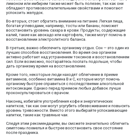
лимоном или имбирем также может быть полезен, так как они
обладают противовоспалительными свойствами и помогают
успокоить желудок.
Во-вторых, стоит обратить внимание на питание. Легкая пища,
богатая углеводами, например, тосты или бананы, поможет
восстановить уровень сахара в крови. Продукты, содержащие
калий, такие как авокадо или картофель, также могут помочь в
восстановлении электролитного баланса.
В-третьих, важно обеспечить организму отдых. Сон — это один из
лучших способов восстановления. Во время сна организм
активно работает над устранением токсинов и восстановлением
сил. Если возможно, постарайтесь поспать подольше, чтобы
дать организму время на восстановление.
Кроме того, некоторые люди находят облегчение в приеме
витаминов, особенно витамина B и C, которые могут помочь
организму быстрее справиться с последствиями алкогольной
интоксикации. Однако перед приемом любых добавок лучше
проконсультироваться с врачом.
Наконец, избегайте употребления кофе и энергетических
напитков, так как они могут усугубить обезвоживание и повысить
уровень тревожности. Вместо этого выбирайте успокаивающие
напитки, такие как травяные чаи.
Следуя этим рекомендациям, вы сможете значительно облегчить
симптомы похмелья и быстрее восстановить свое состояние
после праздника.