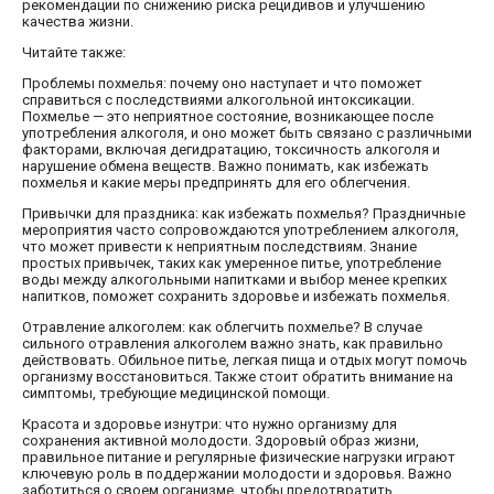
рекомендации по снижению риска рецидивов и улучшению
качества жизни.
Читайте также:
Проблемы похмелья: почему оно наступает и что поможет
справиться с последствиями алкогольной интоксикации.
Похмелье — это неприятное состояние, возникающее после
употребления алкоголя, и оно может быть связано с различными
факторами, включая дегидратацию, токсичность алкоголя и
нарушение обмена веществ. Важно понимать, как избежать
похмелья и какие меры предпринять для его облегчения.
Привычки для праздника: как избежать похмелья? Праздничные
мероприятия часто сопровождаются употреблением алкоголя,
что может привести к неприятным последствиям. Знание
простых привычек, таких как умеренное питье, употребление
воды между алкогольными напитками и выбор менее крепких
напитков, поможет сохранить здоровье и избежать похмелья.
Отравление алкоголем: как облегчить похмелье? В случае
сильного отравления алкоголем важно знать, как правильно
действовать. Обильное питье, легкая пища и отдых могут помочь
организму восстановиться. Также стоит обратить внимание на
симптомы, требующие медицинской помощи.
Красота и здоровье изнутри: что нужно организму для
сохранения активной молодости. Здоровый образ жизни,
правильное питание и регулярные физические нагрузки играют
ключевую роль в поддержании молодости и здоровья. Важно
заботиться о своем организме, чтобы предотвратить