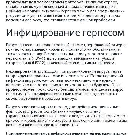
происходит под воздействием факторов, таких как стресс,
ослабление иммунной системы и гормональные изменения.
Понимание причин активации герпеса важно для профилактики
рецидивов и управления симптомами, что делает эту статью
полезной для всех, кто сталкивается с данной проблемой.
Инфицирование герпесом
Вирус герпеса — высокозаразный патоген, передающийся через
контакт с зараженной кожей или слизистыми оболочками, а
также через слюну. Основные типы — вирус простого герпеса
первого типа (HSV-1), вызывающий высыпания на губах, и
второго типа (HSV-2), связанный с генитальным герпесом.
Инфицирование происходит при проникновении вируса через
поврежденные участки кожи или слизистых. После первичной
инфекции вирус может оставаться неактивным в нервных
клетках, что позволяет ему активироваться в будущем. Этот
процесс может происходить без симптомов, что делает вирус
опасным, так как инфицированный может не подозревать о
своем состоянии и передавать вирус.
Вирус может активироваться под воздействием различных
факторов: стресса, ослабления иммунной системы,
гормональных изменений и переохлаждения. Эти факторы могут
привести к размножению вируса и появлению симптомов, таких
как высыпания на коже или слизистых.
Понимание механизмов инфицирования и путей передачи вируса