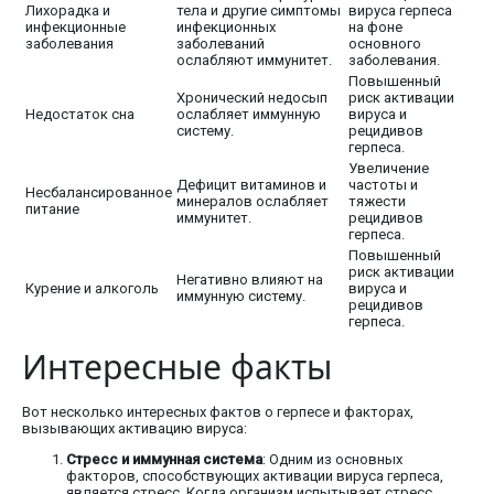
Лихорадка и
тела и другие симптомы
вируса герпеса
инфекционные
инфекционных
на фоне
заболевания
заболеваний
основного
ослабляют иммунитет.
заболевания.
Повышенный
Хронический недосып
риск активации
Недостаток сна
ослабляет иммунную
вируса и
систему.
рецидивов
герпеса.
Увеличение
Дефицит витаминов и
частоты и
Несбалансированное
минералов ослабляет
тяжести
питание
иммунитет.
рецидивов
герпеса.
Повышенный
риск активации
Негативно влияют на
Курение и алкоголь
вируса и
иммунную систему.
рецидивов
герпеса.
Интересные факты
Вот несколько интересных фактов о герпесе и факторах,
вызывающих активацию вируса:
Стресс и иммунная система
: Одним из основных
факторов, способствующих активации вируса герпеса,
является стресс. Когда организм испытывает стресс,