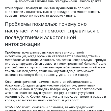
диагностики заболеваний желудочно-кишечного тракта.
Эти вопросы помогут пациентам лучше понять процесс
эндоскопии и подготовиться к процедуре, что может снизить
уровень тревоги и повысить доверие к врачу.
Проблемы похмелья: почему оно
наступает и что поможет справиться с
последствиями алкогольной
интоксикации
Проблемы похмелья возникают из-за алкогольной
интоксикации, когда организм сталкивается с последствиями
метаболизма этанола. Алкоголь влияет на центральную нервную
систему, нарушая обмен веществ и электролитный баланс. После
употребления спиртного печень перерабатывает этанол, образуя
токсичные вещества, такие как ацетальдегид. Это может
вызвать головную боль, тошноту, усталость и жажду.
Ключевой причиной похмелья является обезвоживание.
Алкоголь обладает диуретическим эффектом, увеличивая
выделение мочи и приводя к потере жидкости и электролитов.
Это вызывает жажду и сухость во рту, а также усугубляет
головные боли. Кроме того, алкоголь нарушает уровень сахара в
крови, что может вызвать слабость и усталость.
Чтобы облегчить симптомы похмелья, важно предпринять
несколько шагов. Во-первых, восстановите уровень жидкости в