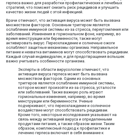
герпеса важно для разработки профилактических и лечебных
стратегий, что поможет снизить риск рецидивов и улучшить
качество жизни людей с этой инфекцией.
Врачи отмечают, что активация вируса может быть вызвана
множеством факторов. Основным триггером является
ослабление иммунной системы из-за стресса, переутомления или
заболеваний. Изменения в гормональном фоне, например, во
время менструации или беременности, также могут
активировать вирус. Переохлаждение и солнечные ожоги
ослабляют защитные механизмы организма. Неправильное
питание и нехватка витаминов могут способствовать рецидивам.
Каждый случай индивидуален, и для предотвращения вспышек
важно учитывать особенности организма.
Эксперты в области вирусологии отмечают, что
активация вируса герпеса может быть вызвана
множеством факторов. Одним из основных
триггеров является ослабление иммунной системы,
которое может произойти из-за стресса, усталости
или заболеваний. Также важную роль играют
гормональные изменения, например, во время
менструации или беременности. Ученые
подчеркивают, что переохлаждение и солнечное
воздействие могут способствовать рецидивам.
Кроме того, некоторые исследования указывают на
связь между активацией вируса и определенными
продуктами питания, а также образом жизни. Таким
образом, комплексный подход к профилактике и
лечению герпеса включает в себя внимание к