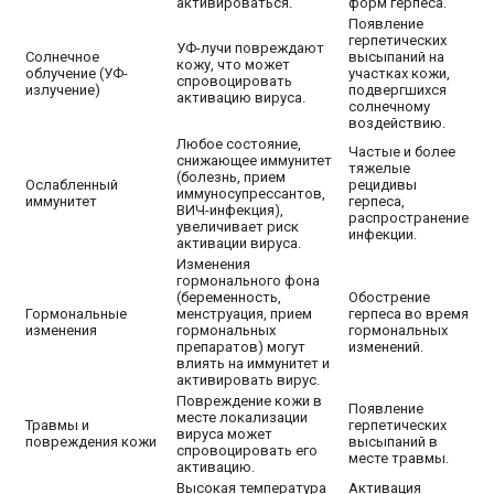
активироваться.
форм герпеса.
Появление
герпетических
УФ-лучи повреждают
Солнечное
высыпаний на
кожу, что может
облучение (УФ-
участках кожи,
спровоцировать
излучение)
подвергшихся
активацию вируса.
солнечному
воздействию.
Любое состояние,
Частые и более
снижающее иммунитет
тяжелые
(болезнь, прием
Ослабленный
рецидивы
иммуносупрессантов,
иммунитет
герпеса,
ВИЧ-инфекция),
распространение
увеличивает риск
инфекции.
активации вируса.
Изменения
гормонального фона
(беременность,
Обострение
Гормональные
менструация, прием
герпеса во время
изменения
гормональных
гормональных
препаратов) могут
изменений.
влиять на иммунитет и
активировать вирус.
Повреждение кожи в
Появление
месте локализации
Травмы и
герпетических
вируса может
повреждения кожи
высыпаний в
спровоцировать его
месте травмы.
активацию.
Высокая температура
Активация