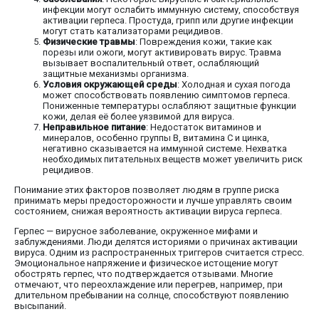
инфекции могут ослабить иммунную систему, способствуя
активации герпеса. Простуда, грипп или другие инфекции
могут стать катализаторами рецидивов.
Физические травмы
: Повреждения кожи, такие как
порезы или ожоги, могут активировать вирус. Травма
вызывает воспалительный ответ, ослабляющий
защитные механизмы организма.
Условия окружающей среды
: Холодная и сухая погода
может способствовать появлению симптомов герпеса.
Пониженные температуры ослабляют защитные функции
кожи, делая её более уязвимой для вируса.
Неправильное питание
: Недостаток витаминов и
минералов, особенно группы B, витамина C и цинка,
негативно сказывается на иммунной системе. Нехватка
необходимых питательных веществ может увеличить риск
рецидивов.
Понимание этих факторов позволяет людям в группе риска
принимать меры предосторожности и лучше управлять своим
состоянием, снижая вероятность активации вируса герпеса.
Герпес — вирусное заболевание, окруженное мифами и
заблуждениями. Люди делятся историями о причинах активации
вируса. Одним из распространенных триггеров считается стресс.
Эмоциональное напряжение и физическое истощение могут
обострять герпес, что подтверждается отзывами. Многие
отмечают, что переохлаждение или перегрев, например, при
длительном пребывании на солнце, способствуют появлению
высыпаний.