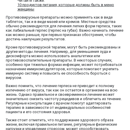
Читайте также:
10 продуктов питания, которые должны быть в меню
женщины
Противовирусные препараты можно применять как в виде
таблеток, так и в виде мазей или кремов. Местные средства
обычно рекомендуются для лечения легких форм герпеса, таких
как лабиальный герпес (герпес на губах). Важно начинать лечение
как можно раньше, при первых признаках обострения, чтобы
достичь наилучших результатов.
Кроме противовирусной терапии, могут быть рекомендованы и
другие методы лечения. Например, для уменьшения зуда и
дискомфорта можно использовать анальгетики или
противовоспалительные препараты. В некоторых случаях,
особенно при тяжелых формах инфекции, может потребоваться
назначение иммуномодуляторов, которые помогают укрепить
иммунную систему и повысить ее способность бороться с
вирусом.
Важно помнить, что лечение герпеса не приводит к полному
излечению от вируса, так как он остается в организме на всю
жизнь. Однако правильное и своевременное лечение может
значительно снизить частоту рецидивов и облегчить их течение.
Регулярные консультации с врачом помогут адаптировать
терапию в зависимости от индивидуальных особенностей
пациента и его состояния здоровья.
Также стоит отметить, что поддержание здорового образа
жизни, включая правильное питание, регулярные физические
нагрузки и управление стрессом, может способствовать