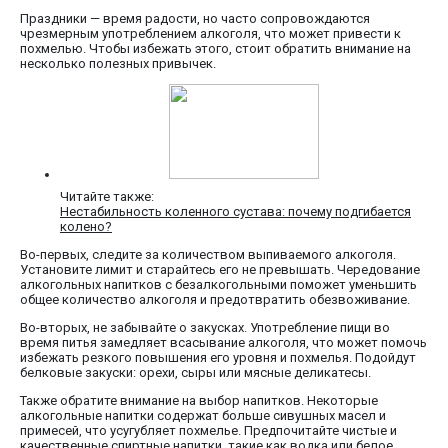
Праздники — время радости, но часто сопровождаются
чрезмерным употреблением алкоголя, что может привести к
похмелью. Чтобы избежать этого, стоит обратить внимание на
несколько полезных привычек.
Читайте также:
Нестабильность коленного сустава: почему подгибается
колено?
Во-первых, следите за количеством выпиваемого алкоголя.
Установите лимит и старайтесь его не превышать. Чередование
алкогольных напитков с безалкогольными поможет уменьшить
общее количество алкоголя и предотвратить обезвоживание.
Во-вторых, не забывайте о закусках. Употребление пищи во
время питья замедляет всасывание алкоголя, что может помочь
избежать резкого повышения его уровня и похмелья. Подойдут
белковые закуски: орехи, сыры или мясные деликатесы.
Также обратите внимание на выбор напитков. Некоторые
алкогольные напитки содержат больше сивушных масел и
примесей, что усугубляет похмелье. Предпочитайте чистые и
качественные спиртные напитки, такие как водка или белое