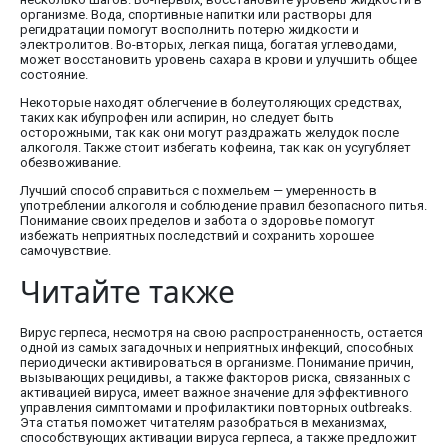
организме. Вода, спортивные напитки или растворы для
регидратации помогут восполнить потерю жидкости и
электролитов. Во-вторых, легкая пища, богатая углеводами,
может восстановить уровень сахара в крови и улучшить общее
состояние.
Некоторые находят облегчение в болеутоляющих средствах,
таких как ибупрофен или аспирин, но следует быть
осторожными, так как они могут раздражать желудок после
алкоголя. Также стоит избегать кофеина, так как он усугубляет
обезвоживание.
Лучший способ справиться с похмельем — умеренность в
употреблении алкоголя и соблюдение правил безопасного питья.
Понимание своих пределов и забота о здоровье помогут
избежать неприятных последствий и сохранить хорошее
самочувствие.
Читайте также
Вирус герпеса, несмотря на свою распространенность, остается
одной из самых загадочных и неприятных инфекций, способных
периодически активироваться в организме. Понимание причин,
вызывающих рецидивы, а также факторов риска, связанных с
активацией вируса, имеет важное значение для эффективного
управления симптомами и профилактики повторных outbreaks.
Эта статья поможет читателям разобраться в механизмах,
способствующих активации вируса герпеса, а также предложит