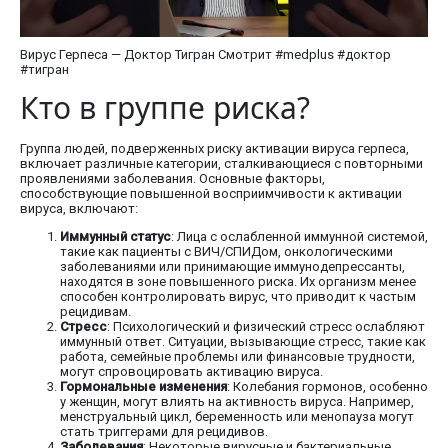
Вирус Герпеса — Доктор Тигран Смотрит #medplus #доктор
#тигран
Кто в группе риска?
Группа людей, подверженных риску активации вируса герпеса,
включает различные категории, сталкивающиеся с повторными
проявлениями заболевания. Основные факторы,
способствующие повышенной восприимчивости к активации
вируса, включают:
Иммунный статус
: Лица с ослабленной иммунной системой,
такие как пациенты с ВИЧ/СПИДом, онкологическими
заболеваниями или принимающие иммунодепрессанты,
находятся в зоне повышенного риска. Их организм менее
способен контролировать вирус, что приводит к частым
рецидивам.
Стресс
: Психологический и физический стресс ослабляют
иммунный ответ. Ситуации, вызывающие стресс, такие как
работа, семейные проблемы или финансовые трудности,
могут спровоцировать активацию вируса.
Гормональные изменения
: Колебания гормонов, особенно
у женщин, могут влиять на активность вируса. Например,
менструальный цикл, беременность или менопауза могут
стать триггерами для рецидивов.
Заболевания
: Некоторые вирусные и бактериальные