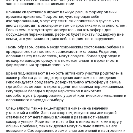
часто заканчивается зависимостями.
Влияние сверстников играет важную роль в формировании
вредных привычек. Подростки, чувствующие себя
изолированными, могут стремиться к принятию в группе, что
иногда приводит к экспериментам с наркотиками или алкоголем.
Если в семье отсутствует доверительная атмосфера для
обсуждения переживаний, ребенок будет искать поддержку вне
семьи, что увеличивает риск неблагоприятного окружения.
Таким образом, связь между психическим состоянием ребенка и
предрасположенностью к зависимостям сложна. Родители,
осознавая эту взаимосвязь, могут создать более здоровую и
поддерживающую среду, что поможет снизить вероятность
формирования вредных привычек.
Врачи подчеркивают важность активного участия родителей в
жизни ребенка для предотвращения зависимого поведения.
Рекомендуется создавать доверительную атмосферу в семье,
где ребенок сможет открыто делиться своими переживаниями.
Регулярные беседы о вреде наркотиков и алкоголя
способствуют формированию у детей критического мышления и
осознанного подхода к выбору.
Специалисты также акцентируют внимание на значении
увлечений и хобби. Занятия спортом, искусством или наукой
отвлекают от негативных влияний и развивают навыки
саморегуляции. Родителям важно быть внимательными к кругу
общения ребенка, так как друзья могут сильно влиять на его
поведение. Своевременное замечание изменений в настроении и