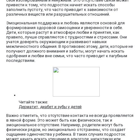
себя изолированным и ненужным. Это отсутствие связи может
привести к тому, что подросток начнет искать способы
заполнить пустоту, что часто приводит к зависимости от
различных веществ или разрушительных отношений.
Эмоциональная поддержка и любовь являются основой для
формирования здоровой самооценки и уверенности в себе.
Дети, которые растут в атмосфере любви и принятия, как
правило, лучше справляются с трудностями и стрессами. Они
учатся доверять окружающим и развивают навыки
межличностного общения. В противовес этому, дети, которые не
получают должного внимания и заботы, могут начать искать
одобрения и любви вне семьи, что часто приводит к пагубным
последствиям.
Читайте также:
Дерматит, диабет и зубы у детей
Важно отметить, что отсутствие контакта не всегда проявляется
в явной форме. Это может быть как физическое, так и
эмоциональное отсутствие. Например, родители могут быть
физически рядом, но эмоционально отстранены, что создает
ощущение одиночества у ребенка. В таких случаях подросток
может начать искать утешение в алкоголе, наркотиках или