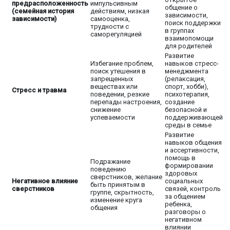
предрасположенность
импульсивным
общение о
(семейная история
действиям, низкая
зависимости,
зависимости)
самооценка,
поиск поддержки
трудности с
в группах
саморегуляцией
взаимопомощи
для родителей
Развитие
Избегание проблем,
навыков стресс-
поиск утешения в
менеджмента
запрещенных
(релаксация,
веществах или
спорт, хобби),
Стресс и травма
поведении, резкие
психотерапия,
перепады настроения,
создание
снижение
безопасной и
успеваемости
поддерживающей
среды в семье
Развитие
навыков общения
и ассертивности,
помощь в
Подражание
формировании
поведению
здоровых
сверстников, желание
Негативное влияние
социальных
быть принятым в
сверстников
связей, контроль
группе, скрытность,
за общением
изменение круга
ребенка,
общения
разговоры о
негативном
влиянии