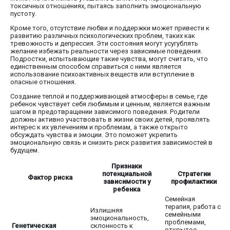
токсичных отношениях, пытаясь заполнить эмоциональную
пустоту.
Кроме того, отсутствие любви и поддержки может привести к
развитию различных психологических проблем, таких как
тревожность и депрессия. Эти состояния могут усугублять
желание избежать реальности через зависимые поведения.
Подростки, испытывающие такие чувства, могут считать, что
единственным способом справиться с ними является
использование психоактивных веществ или вступление в
опасные отношения.
Создание теплой и поддерживающей атмосферы в семье, где
ребенок чувствует себя любимым и ценным, является важным
шагом в предотвращении зависимого поведения. Родители
должны активно участвовать в жизни своих детей, проявлять
интерес к их увлечениям и проблемам, а также открыто
обсуждать чувства и эмоции. Это поможет укрепить
эмоциональную связь и снизить риск развития зависимостей в
будущем.
Признаки
потенциальной
Стратегии
Фактор риска
зависимости у
профилактики
ребенка
Семейная
терапия, работа с
Излишняя
семейными
эмоциональность,
проблемами,
Генетическая
склонность к
открытое