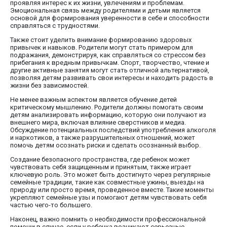
проявляя интерес к их жизни, увлечениям и проблемам.
Эмоциональная связь между родителями и детьми является
основой для формирования уверенности в себе и способности
справляться с трудностями.
Также стоит уделить внимание формированию здоровых
привычек и навыков. Родители могут стать примером для
подражания, демонстрируя, как справляться со стрессом без
прибегания к вредным привычкам. Спорт, творчество, чтение и
другие активные занятия могут стать отличной альтернативой,
позволяя детям развивать свои интересы и находить радость в
жизни без зависимостей.
Не менее важным аспектом является обучение детей
критическому мышлению. Родители должны помогать своим
детям анализировать информацию, которую они получают из
внешнего мира, включая влияние сверстников и медиа.
Обсуждение потенциальных последствий употребления алкоголя
и наркотиков, а также разрушительных отношений, может
помочь детям осознать риски и сделать осознанный выбор.
Создание безопасного пространства, где ребенок может
чувствовать себя защищенным и принятым, также играет
ключевую роль. Это может быть достигнуто через регулярные
семейные традиции, такие как совместные ужины, выезды на
природу или просто время, проведенное вместе. Такие моменты
укрепляют семейные узы и помогают детям чувствовать себя
частью чего-то большего.
Наконец, важно помнить о необходимости профессиональной
помощи в случае, если у ребенка возникают серьезные