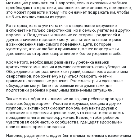
мотивацию развиваться. Напротив, если в окружении ребенка
преобладают сверстники, склонные к рискованному поведению,
это может привести к тому, что он начнет подражать им, чтобы
не быть исключенным из группы.
Во-вторых, важно учитывать, что социальное окружение
включает не только сверстников, но и семью, учителей и других
взрослых. Поддержка и внимание со стороны родителей и
других значимых взрослых могут значительно снизить риск
возникновения зависимого поведения. Дети, которые
чувствуют, что их любят и принимают, менее подвержены
давлению со стороны сверстников и более уверены в себе.
Кроме того, необходимо развивать у ребенка навыки
критического мышления и умение отстаивать свои убеждения.
Обсуждение с ним различных ситуаций, связанных с давлением
сверстников, поможет ему научиться говорить «нет» и
принимать осознанные решения. Ролевые игры и сценарные
обсуждения могут быть полезными инструментами для
подготовки ребенка к реальным жизненным ситуациям.
Также стоит обратить внимание на то, как ребенок проводит
свое свободное время. Участие в кружках, секциях и других
групповых активностях может помочь ему найти друзей с
похожими интересами и ценностями, что снизит вероятность
попадания в негативное окружение. Важно, чтобы ребенок
чувствовал себя частью сообщества, где царят здоровые и
позитивные нормы поведения.
Наконец, родителям следует быть внимательными к изменениям