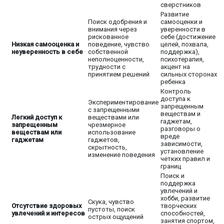
сверстников
Развитие
Поиск одобрения и
самооценки и
внимания через
уверенности в
рискованное
себе (достижение
Низкая самооценка и
поведение, чувство
целей, похвала,
неуверенность в себе
собственной
поддержка),
неполноценности,
психотерапия,
трудности с
акцент на
принятием решений
сильных сторонах
ребенка
Контроль
доступа к
Экспериментирование
запрещенным
с запрещенными
веществам и
Легкий доступ к
веществами или
гаджетам,
запрещенным
чрезмерное
разговоры о
веществам или
использование
вреде
гаджетам
гаджетов,
зависимости,
скрытность,
установление
изменение поведения
четких правил и
границ
Поиск и
поддержка
увлечений и
хобби, развитие
Скука, чувство
Отсутствие здоровых
творческих
пустоты, поиск
увлечений и интересов
способностей,
острых ощущений
занятия спортом,