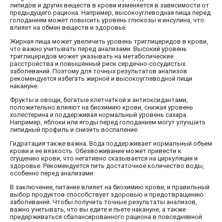
липидов и других веществ в крови изменяется в зависимости от
предыдущего рациона. Например, высокоуглеводная пища перед
голоданием может повысить уровень глюкозы и инсулина, что
влияет на обмен веществ и здоровье.
Жирная пища может увеличить уровень триглицеридов в крови,
что важно учитывать перед анализами. Высокий уровень
триглицеридов может указывать на метаболические
расстройства и повышенный риск сердечно-сосудистых
заболеваний. Поэтому для точных результатов анализов
рекомендуется избегать жирной и высокоуглеводной пищи
накануне.
Фрукты и овощи, богатые клетчаткой и антиоксидантами,
положительно влияют на биохимию крови, снижая уровень
холестерина и поддерживая нормальный уровень сахара.
Например, яблоки или ягоды перед голоданием могут улучшить
липидный профиль и снизить воспаление.
Гидратация также важна. Вода поддерживает нормальный объем
крови и ее вязкость. Обезвоживание может привести к
сгущению крови, что негативно сказывается на циркуляции и
здоровье. Рекомендуется пить достаточное количество воды,
особенно перед анализами.
В заключение, питание влияет на биохимию крови, и правильный
выбор продуктов способствует здоровью и предотвращению
заболеваний. Чтобы получить точные результаты анализов,
важно учитывать, что вы едите и пьете накануне, а также
придерживаться сбалансированного рациона в повседневной