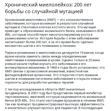
Хронический миелолейкоз: 200 лет
борьбы со случайной мутацией
Хронический миелолейкоз (ХМЛ) — это злокачественное
заболевание, которое возникает в результате случайной
мутации в стволовых клетках костного мозга. Эта мутация
приводит к образованию аномального белка, называемого BCR-
ABL, который способствует неконтролируемому росту и
размножению клеток. История борьбы с этим заболеванием
насчитывает более 200 лет, и за это время было сделано
множество шагов к его пониманию и лечению.
Первое упоминание о миелолейкозе датируется 19 веком, когда
врачи начали замечать связь между определенными
симптомами и изменениями в крови. Однако только в 20 веке
ученые начали глубже изучать это заболевание и его
молекулярные механизмы. В 1960-х годах было установлено, что
ХМЛ связан с хромосомной аномалией, известной как
филадельфийская хромосома. Это открытие стало важным
шагом в понимании патогенеза заболевания и открыло новые
горизонты для разработки целевых терапий.
С тех пор исследования в области ХМЛ значительно
продвинулись. В 2001 году был представлен первый ингибитор
тирозинкиназы, иматиниб, который нацеливается на аномальный
белок BCR-ABL. Это стало настоящим прорывом в лечении ХМЛ,
так как препарат продемонстрировал высокую эффективность
и значительно улучшил прогноз для пациентов. В последующие