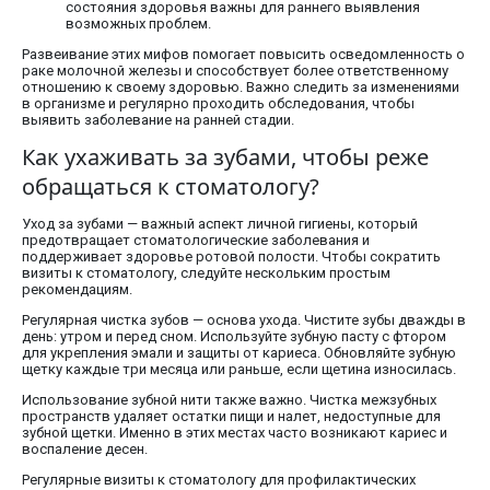
состояния здоровья важны для раннего выявления
возможных проблем.
Развеивание этих мифов помогает повысить осведомленность о
раке молочной железы и способствует более ответственному
отношению к своему здоровью. Важно следить за изменениями
в организме и регулярно проходить обследования, чтобы
выявить заболевание на ранней стадии.
Как ухаживать за зубами, чтобы реже
обращаться к стоматологу?
Уход за зубами — важный аспект личной гигиены, который
предотвращает стоматологические заболевания и
поддерживает здоровье ротовой полости. Чтобы сократить
визиты к стоматологу, следуйте нескольким простым
рекомендациям.
Регулярная чистка зубов — основа ухода. Чистите зубы дважды в
день: утром и перед сном. Используйте зубную пасту с фтором
для укрепления эмали и защиты от кариеса. Обновляйте зубную
щетку каждые три месяца или раньше, если щетина износилась.
Использование зубной нити также важно. Чистка межзубных
пространств удаляет остатки пищи и налет, недоступные для
зубной щетки. Именно в этих местах часто возникают кариес и
воспаление десен.
Регулярные визиты к стоматологу для профилактических