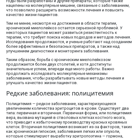
годы были разработаны и другие препараты, которые также
нацелены на молекулярные мишени, связанные с заболеванием,
что позволило расширить возможности лечения и повысить
качество жизни пациентов.
Тем не менее, несмотря на достижения в области терапии,
хронический миелолейкоз остается серьезной проблемой. У
некоторых пациентов может развиться резистентность к
терапии, что требует поиска новых подходов и методов лечения.
Исследования продолжаются, и ученые работают над созданием
более эффективных и безопасных препаратов, а также над
улучшением диагностики и мониторинга заболевания.
Таким образом, борьба с хроническим миелолейкозом
продолжается более двух столетий, и хотя достигнуты
значительные успехи, впереди еще много работы. Важно
продолжать исследовать молекулярные механизмы
заболевания, чтобы разрабатывать новые методы лечения и
улучшать качество жизни пациентов.
Редкие заболевания: полицитемия
Полицитемия — редкое заболевание, характеризующееся
увеличением количества эритроцитов в крови. Существует два
типа: первичная и вторичная. Первичная форма, или полицитемия
вера, вызвана мутацией в стволовых клетках костного мозга,
что приводит к избыточному производству красных кровяных
клеток. Вторичная полицитемия возникает из-за факторов, таких
как хроническая гипоксия, заболевания легких или опухоли,
которые стимулируют выработку эритропоэтина — гормона,