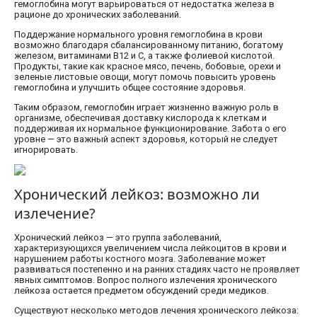
гемоглобина могут варьироваться от недостатка железа в
рационе до хронических заболеваний.
Поддержание нормального уровня гемоглобина в крови
возможно благодаря сбалансированному питанию, богатому
железом, витаминами B12 и C, а также фолиевой кислотой.
Продукты, такие как красное мясо, печень, бобовые, орехи и
зеленые листовые овощи, могут помочь повысить уровень
гемоглобина и улучшить общее состояние здоровья.
Таким образом, гемоглобин играет жизненно важную роль в
организме, обеспечивая доставку кислорода к клеткам и
поддерживая их нормальное функционирование. Забота о его
уровне — это важный аспект здоровья, который не следует
игнорировать.
Хронический лейкоз: возможно ли
излечение?
Хронический лейкоз — это группа заболеваний,
характеризующихся увеличением числа лейкоцитов в крови и
нарушением работы костного мозга. Заболевание может
развиваться постепенно и на ранних стадиях часто не проявляет
явных симптомов. Вопрос полного излечения хронического
лейкоза остается предметом обсуждений среди медиков.
Существуют несколько методов лечения хронического лейкоза: