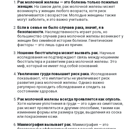
Рак молочной железы — это болезнь только пожилых
женщин.
На самом деле, рак молочной железы может
возникнуть у женщин любого возраста, хотя риск
увеличивается с возрастом. Молодые женщины также
могут заболеть, и это важно учитывать.
Если в семье не было случаев рака, значит, я в
безопасности.
Наследственность играет роль, но
большинство случаев рака молочной железы возникают у
женщин без семейной истории болезни. Генетические
факторы — это лишь одна из причин.
Ношение бюстгальтера может вызвать рак.
Научные
исследования не подтверждают связь между ношением
бюстгальтера и развитием рака молочной железы. Это
миф, который не имеет под собой оснований.
Увеличение груди повышает риск рака.
Исследования
показывают, что имплантаты не увеличивают риск
развития рака молочной железы. Однако важно
регулярно проходить обследования и следить за
состоянием здоровья.
Рак молочной железы всегда проявляется как опухоль.
Хотя наличие уплотнения в груди — это один из симптомов,
рак может проявляться и другими способами, такими как
изменение формы или размера груди, выделения из соска
или покраснение кожи.
Маммография вызывает рак.
Маммография — это
безопасный и эффективный метод ранней диагностики