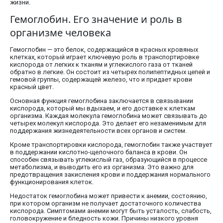
жизни.
Гемоглобин. Его значение и роль в
организме человека
Гемоглобин — это белок, содержащийся в красных кровяных
клетках, который играет ключевую роль в транспортировке
кислорода от легких к тканям и углекислого газа от тканей
обратно в легкие. Он состоит из четырех полипептидных цепей и
гемовой группы, содержащей железо, что и придает крови
красный цвет.
Основная функция гемоглобина заключается в связывании
кислорода, который мы вдыхаем, и его доставке к клеткам
организма. Каждая молекула гемоглобина может связывать до
четырех молекул кислорода. Это делает его незаменимым для
поддержания жизнедеятельности всех органов и систем.
Кроме транспортировки кислорода, гемоглобин также участвует
в поддержании кислотно-щелочного баланса в крови. Он
способен связывать углекислый газ, образующийся в процессе
метаболизма, и выводить его из организма. Это важно для
предотвращения закисления крови и поддержания нормального
функционирования клеток.
Недостаток гемоглобина может привести к анемии, состоянию,
при котором организм не получает достаточного количества
кислорода. Симптомами анемии могут быть усталость, слабость,
головокружение и бледность кожи. Причины низкого уровня