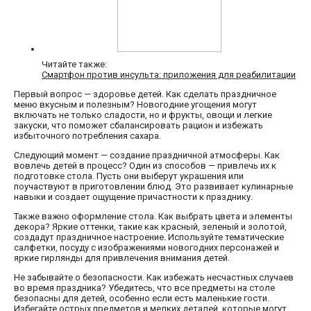
Читайте также:
Смартфон против инсульта: приложения для реабилитации
Первый вопрос — здоровье детей. Как сделать праздничное
меню вкусным и полезным? Новогодние угощения могут
включать не только сладости, но и фрукты, овощи и легкие
закуски, что поможет сбалансировать рацион и избежать
избыточного потребления сахара.
Следующий момент — создание праздничной атмосферы. Как
вовлечь детей в процесс? Один из способов — привлечь их к
подготовке стола. Пусть они выберут украшения или
поучаствуют в приготовлении блюд. Это развивает кулинарные
навыки и создает ощущение причастности к празднику.
Также важно оформление стола. Как выбрать цвета и элементы
декора? Яркие оттенки, такие как красный, зеленый и золотой,
создадут праздничное настроение. Используйте тематические
салфетки, посуду с изображениями новогодних персонажей и
яркие гирлянды для привлечения внимания детей.
Не забывайте о безопасности. Как избежать несчастных случаев
во время праздника? Убедитесь, что все предметы на столе
безопасны для детей, особенно если есть маленькие гости.
Избегайте острых предметов и мелких деталей, которые могут