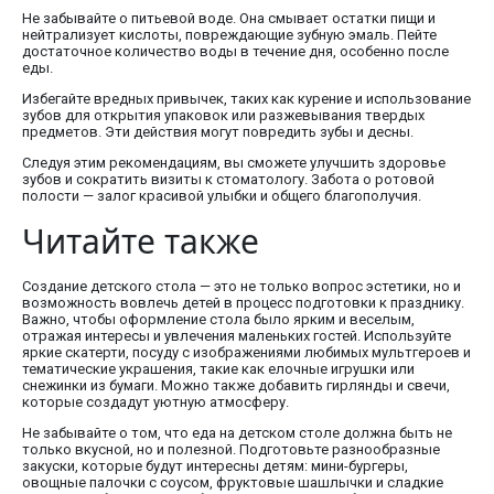
Не забывайте о питьевой воде. Она смывает остатки пищи и
нейтрализует кислоты, повреждающие зубную эмаль. Пейте
достаточное количество воды в течение дня, особенно после
еды.
Избегайте вредных привычек, таких как курение и использование
зубов для открытия упаковок или разжевывания твердых
предметов. Эти действия могут повредить зубы и десны.
Следуя этим рекомендациям, вы сможете улучшить здоровье
зубов и сократить визиты к стоматологу. Забота о ротовой
полости — залог красивой улыбки и общего благополучия.
Читайте также
Создание детского стола — это не только вопрос эстетики, но и
возможность вовлечь детей в процесс подготовки к празднику.
Важно, чтобы оформление стола было ярким и веселым,
отражая интересы и увлечения маленьких гостей. Используйте
яркие скатерти, посуду с изображениями любимых мультгероев и
тематические украшения, такие как елочные игрушки или
снежинки из бумаги. Можно также добавить гирлянды и свечи,
которые создадут уютную атмосферу.
Не забывайте о том, что еда на детском столе должна быть не
только вкусной, но и полезной. Подготовьте разнообразные
закуски, которые будут интересны детям: мини-бургеры,
овощные палочки с соусом, фруктовые шашлычки и сладкие