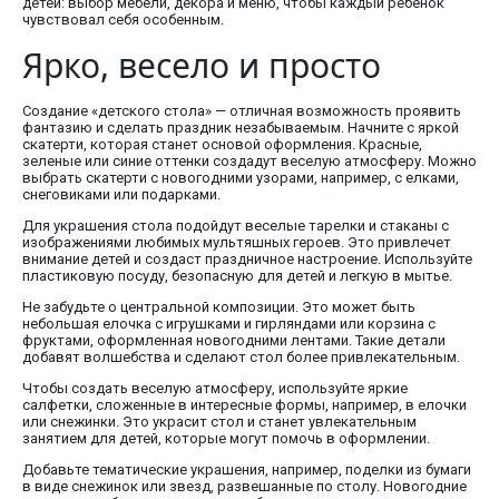
детей: выбор мебели, декора и меню, чтобы каждый ребенок
чувствовал себя особенным.
Ярко, весело и просто
Создание «детского стола» — отличная возможность проявить
фантазию и сделать праздник незабываемым. Начните с яркой
скатерти, которая станет основой оформления. Красные,
зеленые или синие оттенки создадут веселую атмосферу. Можно
выбрать скатерти с новогодними узорами, например, с елками,
снеговиками или подарками.
Для украшения стола подойдут веселые тарелки и стаканы с
изображениями любимых мультяшных героев. Это привлечет
внимание детей и создаст праздничное настроение. Используйте
пластиковую посуду, безопасную для детей и легкую в мытье.
Не забудьте о центральной композиции. Это может быть
небольшая елочка с игрушками и гирляндами или корзина с
фруктами, оформленная новогодними лентами. Такие детали
добавят волшебства и сделают стол более привлекательным.
Чтобы создать веселую атмосферу, используйте яркие
салфетки, сложенные в интересные формы, например, в елочки
или снежинки. Это украсит стол и станет увлекательным
занятием для детей, которые могут помочь в оформлении.
Добавьте тематические украшения, например, поделки из бумаги
в виде снежинок или звезд, развешанные по столу. Новогодние