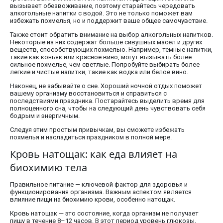
вызывает обезвоживание, поэтому старайтесь чередовать
алкогольные напитки с водой. Это не только поможет вам
избежать похмелья, но и поддержит ваше общее самочувствие.
Также стоит обратить внимание на выбор алкогольных напитков.
Некоторые из них содержат больше сивушных масел и других
веществ, способствующих похмелью. Например, темные напитки,
такие как коньяк или красное вино, могут вызывать более
сильное похмелье, чем светлые. Попробуйте выбирать более
легкие и чистые напитки, такие как водка или белое вино.
Наконец, не забывайте о сне. Хороший ночной отдых поможет
вашему организму восстановиться и справиться с
последствиями праздника. Постарайтесь выделить время для
полноценного сна, чтобы на следующий день чувствовать себя
бодрым и энергичным.
Следуя этим простым привычкам, вы сможете избежать
похмелья и насладиться праздником в полной мере.
Кровь натощак: как еда влияет на
биохимию тела
Правильное питание — ключевой фактор для здоровья и
функционирования организма. Важным аспектом является
влияние пищи на биохимию крови, особенно натощак.
Кровь натощак — это состояние, когда организм не получает
пищу в течение 8–12 часов. В этот период уровень глюкозы,