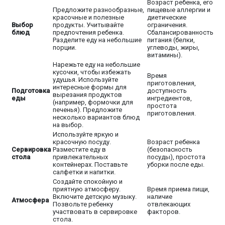
Возраст ребенка, его
Предложите разнообразные,
пищевые аллергии и
красочные и полезные
диетические
Выбор
продукты. Учитывайте
ограничения.
блюд
предпочтения ребенка.
Сбалансированность
Разделите еду на небольшие
питания (белки,
порции.
углеводы, жиры,
витамины).
Нарежьте еду на небольшие
кусочки, чтобы избежать
Время
удушья. Используйте
приготовления,
интересные формы для
Подготовка
доступность
вырезания продуктов
еды
ингредиентов,
(например, формочки для
простота
печенья). Предложите
приготовления.
несколько вариантов блюд
на выбор.
Используйте яркую и
красочную посуду.
Возраст ребенка
Сервировка
Разместите еду в
(безопасность
стола
привлекательных
посуды), простота
контейнерах. Поставьте
уборки после еды.
салфетки и напитки.
Создайте спокойную и
приятную атмосферу.
Время приема пищи,
Включите детскую музыку.
наличие
Атмосфера
Позвольте ребенку
отвлекающих
участвовать в сервировке
факторов.
стола.