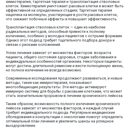
химиотерапия, таргетная терапия и трансплантация стволовых
клеток. Химиотерапия уничтожает раковые клетки и может быть
эффективной на определенных стадиях. Таргетная терапия
нацелена на молекулы, участвующие в росте раковых клеток,
что снижает побочные эффекты и повышает эффективность.
Трансплантация стволовых клеток — один из наиболее
радикальных методов, способный привести к полному
излечению, особенно у молодых пациентов с острыми формами.
Однако этот подход требует тщательного подбора донора и
связан с рисками осложнений.
Успех лечения зависит от множества факторов: возраста
пациента, общего состояния здоровья, стадии заболевания и
индивидуальных особенностей организма. Некоторые пациенты
могут достичь длительной ремиссии и вести полноценную жизнь,
но полное излечение не всегда возможно.
Современные исследования продолжают развиваться, и новые
методы, такие как иммунотерапия, показывают
многообещающие результаты. Эти методы активируют
иммунную систему для борьбы с раковыми клетками, что может
стать значительным прорывом в лечении хронического лейкоза.
Таким образом, возможность полного излечения хронического
лейкоза зависит от множества факторов, и каждый случай
требует индивидуального подхода. Регулярные медицинские
обследования и консультации с онкологами помогут определить
оптимальный план лечения и увеличить шансы на успешное
выздоровление.