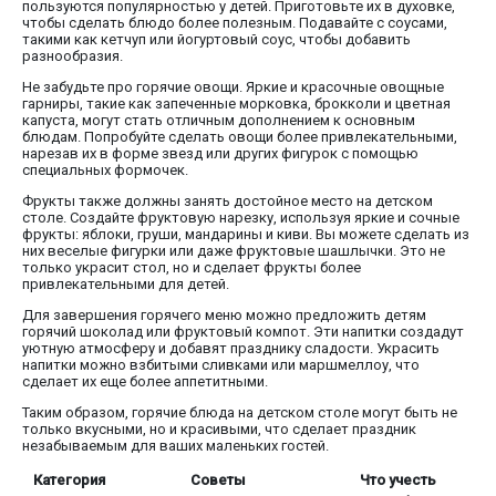
пользуются популярностью у детей. Приготовьте их в духовке,
чтобы сделать блюдо более полезным. Подавайте с соусами,
такими как кетчуп или йогуртовый соус, чтобы добавить
разнообразия.
Не забудьте про горячие овощи. Яркие и красочные овощные
гарниры, такие как запеченные морковка, брокколи и цветная
капуста, могут стать отличным дополнением к основным
блюдам. Попробуйте сделать овощи более привлекательными,
нарезав их в форме звезд или других фигурок с помощью
специальных формочек.
Фрукты также должны занять достойное место на детском
столе. Создайте фруктовую нарезку, используя яркие и сочные
фрукты: яблоки, груши, мандарины и киви. Вы можете сделать из
них веселые фигурки или даже фруктовые шашлычки. Это не
только украсит стол, но и сделает фрукты более
привлекательными для детей.
Для завершения горячего меню можно предложить детям
горячий шоколад или фруктовый компот. Эти напитки создадут
уютную атмосферу и добавят празднику сладости. Украсить
напитки можно взбитыми сливками или маршмеллоу, что
сделает их еще более аппетитными.
Таким образом, горячие блюда на детском столе могут быть не
только вкусными, но и красивыми, что сделает праздник
незабываемым для ваших маленьких гостей.
Категория
Советы
Что учесть