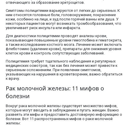
отвечающего за образование эритроцитов.
Симптомы полицитемии варьируются от легких до серьезных. К
ним относятся головные боли, головокружение, покраснение
кожи, особенно на лице, и зуд после горячей ванны или душа. У
некоторых пациентов могут возникать тромбообразования, что
увеличивает риск инсульта или инфаркта.
Для диагностики полицитемии проводят анализы крови,
показывающие повышенные уровни гемоглобина и гематокрита,
а также исследование костного мозга. Лечение может включать
флеботомию (удаление крови), препараты для снижения уровня
клеток крови и контроль сопутствующих заболеваний.
Полицитемия требует тщательного наблюдения и регулярных
медицинских осмотров, так как без лечения может привести к
серьезным осложнениям. При появлении симптомов,
указывающих на нарушения в кроветворении, важно обратиться
к врачу.
Рак молочной железы: 11 мифов о
болезни
Вокруг рака молочной железы существует множество мифов,
которые могут вводить в заблуждение и пугать женщин. Важно
развеять эти мифы и предоставить достоверную информацию о
болезни. Вот 11 распространенных мифов о раке молочной
железы: