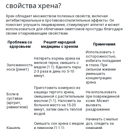
свойства хрена?
Хрен обладает множеством полезных свойств, включая
антибактериальные и противовоспалительные эффекты. Он
помогает улучшить пищеварение, стимулирует аппетит и может
использоваться для облегчения симптомов простуды благодаря
своим отхаркивающим свойствам.
Проблема со
Рецепт народной
Примечания
здоровьем
медицины с хреном
Использовать с
осторожностью,
Натереть корень хрена на
избегать попадания
мелкой терке, смешать с
Заложенность
в глаза. При
медом (1:1). Вдыхать пары
носа (ринит)
сильном жжении
2-3 раза в день по 5-10
уменьшить
минут.
концентрацию
хрена.
Приготовить компресс из
кашицы тертого хрена,
Не использовать
Боли в
смешанной с растительным
при поврежденной
суставах
маслом (1:1). Наложить на
коже. Может
(артрит,
больное место на 15-20
вызвать
ревматизм)
минут, затем смыть теплой
раздражение.
водой.
Начинать с малых
Смешать сок хрена с медом
доз, следить за
Кашель
и лимоном (1:1:1).
реакцией