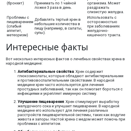
(бронхит)
Принимать по 1 чайной
организма. Может
ложке 3 раза в день.
раздражать
слизистую желудка.
Проблемы с
Использовать с
Добавлять тертый хрен в
пищеварением
осторожностью
небольшие количества в
(слабый
при заболеваниях
пищу (например, в салаты,
аппетит,
желудочно-
супы).
метеоризм)
кишечного тракта.
Интересные факты
Вот несколько интересных фактов о лечебных свойствах хрена в
народной медицине:
Антибактериальные свойства
: Хрен содержит
глюкозинолаты, которые обладают антибактериальными
и противовоспалительными свойствами. В народной
медицине хрен часто используется для лечения
простудных заболеваний, так как он помогает бороться с
инфекциями и укрепляет иммунную систему.
Улучшение пищеварения
: Хрен стимулирует выработку
желудочного сока и улучшает пищеварение. В народной
медицине его используют для лечения различных
расстройств пищеварительной системы, таких как вздутие
живота и запоры. Настой хрена с медом может помочь при
проблемах с аппетитом.