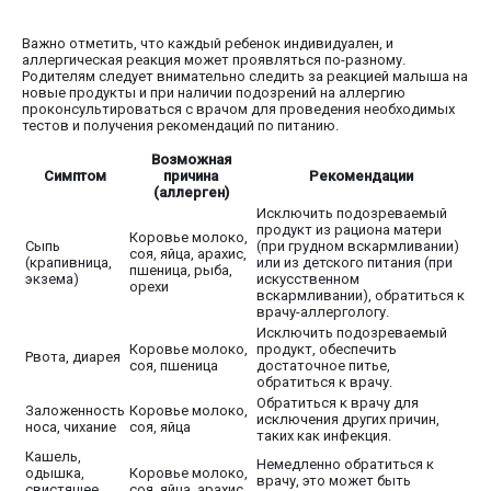
Важно отметить, что каждый ребенок индивидуален, и
аллергическая реакция может проявляться по-разному.
Родителям следует внимательно следить за реакцией малыша на
новые продукты и при наличии подозрений на аллергию
проконсультироваться с врачом для проведения необходимых
тестов и получения рекомендаций по питанию.
Возможная
Симптом
причина
Рекомендации
(аллерген)
Исключить подозреваемый
продукт из рациона матери
Коровье молоко,
Сыпь
(при грудном вскармливании)
соя, яйца, арахис,
(крапивница,
или из детского питания (при
пшеница, рыба,
экзема)
искусственном
орехи
вскармливании), обратиться к
врачу-аллергологу.
Исключить подозреваемый
Коровье молоко,
продукт, обеспечить
Рвота, диарея
соя, пшеница
достаточное питье,
обратиться к врачу.
Обратиться к врачу для
Заложенность
Коровье молоко,
исключения других причин,
носа, чихание
соя, яйца
таких как инфекция.
Кашель,
Немедленно обратиться к
одышка,
Коровье молоко,
врачу, это может быть
свистящее
соя, яйца, арахис