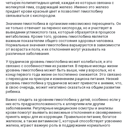
четырех полипептидных цепей, каждая из которых связана с
молекулой гема, содержащей железо. Именно это железо
придает крови красный цвет и позволяет гемоглобину
связываться с кислородом.
Значение гемоглобина в организме невозможно переоценить. Он
не только отвечает за перенос кислорода, но и участвует в
выведении углекислого газа, который образуется в процессе
метаболизма. Кроме того, уровень гемоглобина является
важным показателем общего состояния здоровья человека.
Нормальные значения гемоглобина варьируются в зависимости
от возраста и пола, и их отклонения могут указывать на
различные заболевания.
У грудничков уровень гемоглобина может колебаться, и это
связано с особенностями их развития. В первые месяцы жизни
уровень гемоглобина может быть выше, чем у взрослых, но к
концу первого года жизни он постепенно снижается. Это связано
с переходом на прикорм и изменением рациона питания. Низкий
уровень гемоглобина у грудничков может привести к анемии, что,
в свою очередь, может негативно сказаться на общем развитии
ребенка.
Важно следить за уровнем гемоглобина у детей, особенно если у
них есть предрасположенность к аллергиям или другим
заболеваниям. Регулярные медицинские осмотры и анализы
крови помогут выявить возможные отклонения и своевременно
принять меры для их коррекции. Правильное питание, богатое
железом, а также витамином C, который способствует усвоению
железа, играют важную роль в поддержании нормального