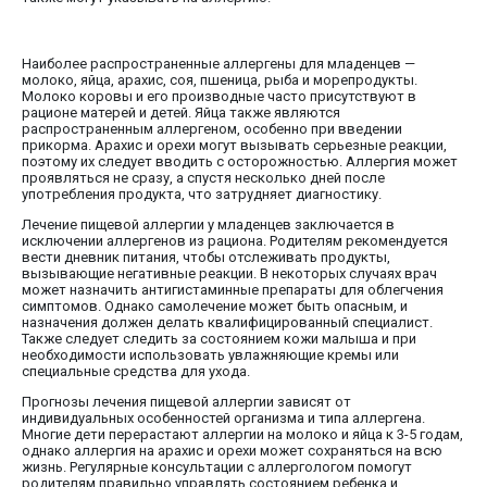
Наиболее распространенные аллергены для младенцев —
молоко, яйца, арахис, соя, пшеница, рыба и морепродукты.
Молоко коровы и его производные часто присутствуют в
рационе матерей и детей. Яйца также являются
распространенным аллергеном, особенно при введении
прикорма. Арахис и орехи могут вызывать серьезные реакции,
поэтому их следует вводить с осторожностью. Аллергия может
проявляться не сразу, а спустя несколько дней после
употребления продукта, что затрудняет диагностику.
Лечение пищевой аллергии у младенцев заключается в
исключении аллергенов из рациона. Родителям рекомендуется
вести дневник питания, чтобы отслеживать продукты,
вызывающие негативные реакции. В некоторых случаях врач
может назначить антигистаминные препараты для облегчения
симптомов. Однако самолечение может быть опасным, и
назначения должен делать квалифицированный специалист.
Также следует следить за состоянием кожи малыша и при
необходимости использовать увлажняющие кремы или
специальные средства для ухода.
Прогнозы лечения пищевой аллергии зависят от
индивидуальных особенностей организма и типа аллергена.
Многие дети перерастают аллергии на молоко и яйца к 3-5 годам,
однако аллергия на арахис и орехи может сохраняться на всю
жизнь. Регулярные консультации с аллергологом помогут
родителям правильно управлять состоянием ребенка и