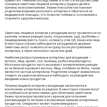
привести к тяжелым последствиям. В этой статье рассмотрим
основные симптомы пищевой аллергии у грудных детей и
причины ее возникновения. Знание этих аспектов поможет
родителям вовремя распознать аллергию и обратиться за
медицинской помощью, что позволит избежать осложнений и
сохранить здоровье малыша.
Симптомы пищевой аллергии у младенцев могут проявляться по-
разному: кожные реакции (сыпь, покраснение, зуд), проблемы с
пищеварением (рвота, понос, колики) и отек губ, языка или лица.
В некоторых случаях наблюдается затрудненное дыхание.
Симптомы могут появляться не сразу после употребления
аллергена, а через несколько часов или дней.
Наиболее распространенные аллергены для младенцев —
молоко, яйца, арахис, соя, пшеница, рыба и морепродукты.
Молочные продукты часто вызывают аллергические реакции
из-за белков коровьего молока. Яйца, особенно их белок, также
являются частым аллергеном. Родителям следует внимательно
следить за рационом малыша и наблюдать за реакцией при
введении новых продуктов.
Лечение пищевой аллергии у младенцев заключается в
исключении аллергенов из рациона. В некоторых случаях могут
потребоваться антигистамины для облегчения симптомов.
Важно проконсультироваться с врачом для получения
рекомендаций по питанию и возможным заменам аллергенных
продуктов. Специалист может порекомендовать