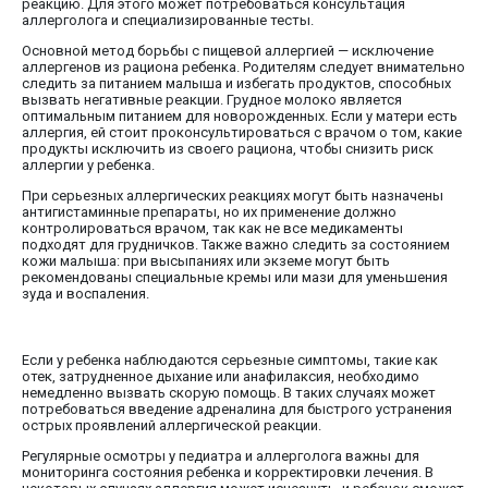
реакцию. Для этого может потребоваться консультация
аллерголога и специализированные тесты.
Основной метод борьбы с пищевой аллергией — исключение
аллергенов из рациона ребенка. Родителям следует внимательно
следить за питанием малыша и избегать продуктов, способных
вызвать негативные реакции. Грудное молоко является
оптимальным питанием для новорожденных. Если у матери есть
аллергия, ей стоит проконсультироваться с врачом о том, какие
продукты исключить из своего рациона, чтобы снизить риск
аллергии у ребенка.
При серьезных аллергических реакциях могут быть назначены
антигистаминные препараты, но их применение должно
контролироваться врачом, так как не все медикаменты
подходят для грудничков. Также важно следить за состоянием
кожи малыша: при высыпаниях или экземе могут быть
рекомендованы специальные кремы или мази для уменьшения
зуда и воспаления.
Если у ребенка наблюдаются серьезные симптомы, такие как
отек, затрудненное дыхание или анафилаксия, необходимо
немедленно вызвать скорую помощь. В таких случаях может
потребоваться введение адреналина для быстрого устранения
острых проявлений аллергической реакции.
Регулярные осмотры у педиатра и аллерголога важны для
мониторинга состояния ребенка и корректировки лечения. В