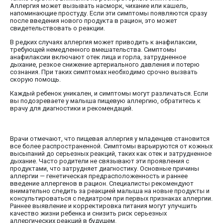
Аллергия может вызывать насморк, чихание или кашель,
напоминающие простуду. Если эти симптомы появляются сразу
после введения нового продукта в рацион, это может
свидетельствовать о реакции.
В редких случаях аллергия может приводить к анафилаксии,
требующей немедленного вмешательства. Симптомы
анафилаксии включают отек лица и горла, затрудненное
дыхание, резкое снижение артериального давления и потерю
сознания. При таких симптомах необходимо срочно вызвать
скорую помощь.
Каждый ребенок уникален, и симптомы могут различаться. Если
вы подозреваете у малыша пищевую аллергию, обратитесь к
врачу для диагностики и рекомендаций.
Врачи отмечают, что пищевая аллергия у младенцев становится
все более распространенной. Симптомы варьируются от кожных
высыпаний до серьезных реакций, таких как отек и затрудненное
дыхание. Часто родители не связывают эти проявления с
продуктами, что затрудняет диагностику. Основные причины
аллергии — генетическая предрасположенность и раннее
введение аллергенов в рацион. Специалисты рекомендуют
внимательно следить за реакцией малыша на новые продукты и
консультироваться с педиатром при первых признаках аллергии.
Раннее выявление и корректировка питания могут улучшить
качество жизни ребенка и снизить риск серьезных
аллергических реакций в будущем.