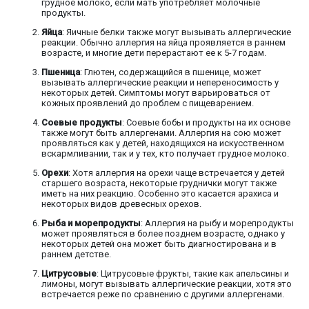
грудное молоко, если мать употребляет молочные
продукты.
Яйца
: Яичные белки также могут вызывать аллергические
реакции. Обычно аллергия на яйца проявляется в раннем
возрасте, и многие дети перерастают ее к 5-7 годам.
Пшеница
: Глютен, содержащийся в пшенице, может
вызывать аллергические реакции и непереносимость у
некоторых детей. Симптомы могут варьироваться от
кожных проявлений до проблем с пищеварением.
Соевые продукты
: Соевые бобы и продукты на их основе
также могут быть аллергенами. Аллергия на сою может
проявляться как у детей, находящихся на искусственном
вскармливании, так и у тех, кто получает грудное молоко.
Орехи
: Хотя аллергия на орехи чаще встречается у детей
старшего возраста, некоторые груднички могут также
иметь на них реакцию. Особенно это касается арахиса и
некоторых видов древесных орехов.
Рыба и морепродукты
: Аллергия на рыбу и морепродукты
может проявляться в более позднем возрасте, однако у
некоторых детей она может быть диагностирована и в
раннем детстве.
Цитрусовые
: Цитрусовые фрукты, такие как апельсины и
лимоны, могут вызывать аллергические реакции, хотя это
встречается реже по сравнению с другими аллергенами.