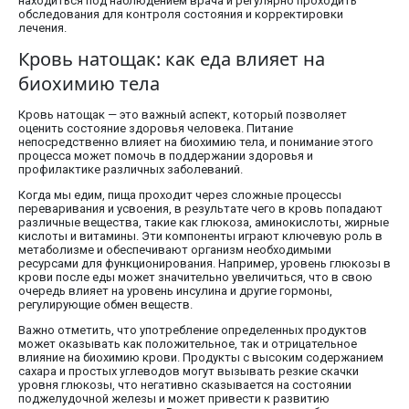
находиться под наблюдением врача и регулярно проходить
обследования для контроля состояния и корректировки
лечения.
Кровь натощак: как еда влияет на
биохимию тела
Кровь натощак — это важный аспект, который позволяет
оценить состояние здоровья человека. Питание
непосредственно влияет на биохимию тела, и понимание этого
процесса может помочь в поддержании здоровья и
профилактике различных заболеваний.
Когда мы едим, пища проходит через сложные процессы
переваривания и усвоения, в результате чего в кровь попадают
различные вещества, такие как глюкоза, аминокислоты, жирные
кислоты и витамины. Эти компоненты играют ключевую роль в
метаболизме и обеспечивают организм необходимыми
ресурсами для функционирования. Например, уровень глюкозы в
крови после еды может значительно увеличиться, что в свою
очередь влияет на уровень инсулина и другие гормоны,
регулирующие обмен веществ.
Важно отметить, что употребление определенных продуктов
может оказывать как положительное, так и отрицательное
влияние на биохимию крови. Продукты с высоким содержанием
сахара и простых углеводов могут вызывать резкие скачки
уровня глюкозы, что негативно сказывается на состоянии
поджелудочной железы и может привести к развитию