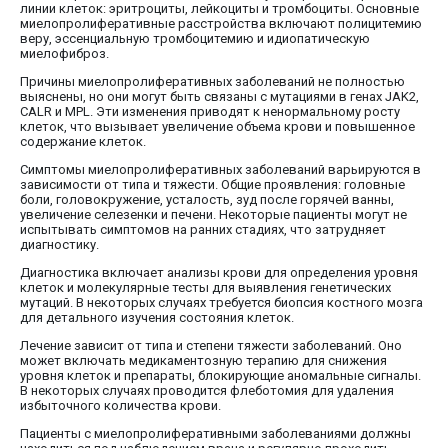
линии клеток: эритроциты, лейкоциты и тромбоциты. Основные
миелопролиферативные расстройства включают полицитемию
веру, эссенциальную тромбоцитемию и идиопатическую
миелофиброз.
Причины миелопролиферативных заболеваний не полностью
выяснены, но они могут быть связаны с мутациями в генах JAK2,
CALR и MPL. Эти изменения приводят к ненормальному росту
клеток, что вызывает увеличение объема крови и повышенное
содержание клеток.
Симптомы миелопролиферативных заболеваний варьируются в
зависимости от типа и тяжести. Общие проявления: головные
боли, головокружение, усталость, зуд после горячей ванны,
увеличение селезенки и печени. Некоторые пациенты могут не
испытывать симптомов на ранних стадиях, что затрудняет
диагностику.
Диагностика включает анализы крови для определения уровня
клеток и молекулярные тесты для выявления генетических
мутаций. В некоторых случаях требуется биопсия костного мозга
для детального изучения состояния клеток.
Лечение зависит от типа и степени тяжести заболеваний. Оно
может включать медикаментозную терапию для снижения
уровня клеток и препараты, блокирующие аномальные сигналы.
В некоторых случаях проводится флеботомия для удаления
избыточного количества крови.
Пациенты с миелопролиферативными заболеваниями должны