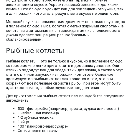
Когда филе готово, выложите его на тарелку и полейте
апельсиновым соусом. Украсьте свежей зеленью и дольками
лимона. Это блюдо подойдет как для повседневного ужина, так
и для праздничного стола, радуя глаз и вкусовые рецепторы.
Морской окунь с апельсиновым джемом — не только вкусное, но
и полезное блюдо. Рыба, богатая омега-3 жирными кислотами, в
сочетании с витаминами и антиоксидантами из апельсинового
джема сделает ваш рацион разнообразным и
сбалансированным.
Рыбные котлеты
Рыбные котлеты – это не только вкусное, но и полезное блюдо,
которое можно легко приготовить в домашних условиях. Они
отлично подойдут как для обеда, так и для ужина, а также могут
стать отличной закуской на праздничном столе. Основное
преимущество рыбных котлет заключается в том, что они
сохраняют все полезные свойства рыбы, при этом могут быть
адаптированы под любые вкусовые предпочтения.
Для приготовления рыбных котлет вам понадобятся следующие
ингредиенты:
500 г филе рыбы (например, трески, судака или лосося)
1 небольшая луковица
1-2 зубчика чеснока
1 яйцо
100 г панировочных сухарей
Соль и перец по вкусу