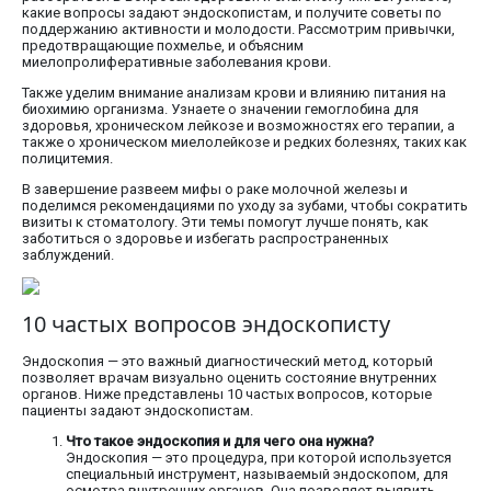
какие вопросы задают эндоскопистам, и получите советы по
поддержанию активности и молодости. Рассмотрим привычки,
предотвращающие похмелье, и объясним
миелопролиферативные заболевания крови.
Также уделим внимание анализам крови и влиянию питания на
биохимию организма. Узнаете о значении гемоглобина для
здоровья, хроническом лейкозе и возможностях его терапии, а
также о хроническом миелолейкозе и редких болезнях, таких как
полицитемия.
В завершение развеем мифы о раке молочной железы и
поделимся рекомендациями по уходу за зубами, чтобы сократить
визиты к стоматологу. Эти темы помогут лучше понять, как
заботиться о здоровье и избегать распространенных
заблуждений.
10 частых вопросов эндоскописту
Эндоскопия — это важный диагностический метод, который
позволяет врачам визуально оценить состояние внутренних
органов. Ниже представлены 10 частых вопросов, которые
пациенты задают эндоскопистам.
Что такое эндоскопия и для чего она нужна?
Эндоскопия — это процедура, при которой используется
специальный инструмент, называемый эндоскопом, для
осмотра внутренних органов. Она позволяет выявить