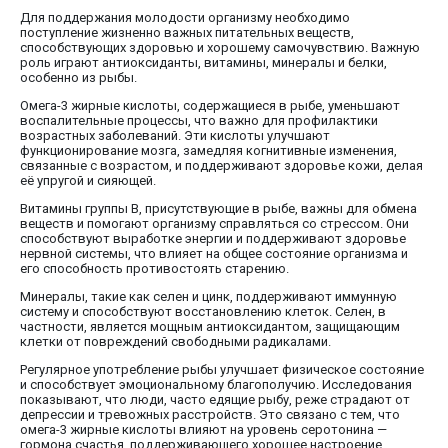
Для поддержания молодости организму необходимо
поступление жизненно важных питательных веществ,
способствующих здоровью и хорошему самочувствию. Важную
роль играют антиоксиданты, витамины, минералы и белки,
особенно из рыбы.
Омега-3 жирные кислоты, содержащиеся в рыбе, уменьшают
воспалительные процессы, что важно для профилактики
возрастных заболеваний. Эти кислоты улучшают
функционирование мозга, замедляя когнитивные изменения,
связанные с возрастом, и поддерживают здоровье кожи, делая
её упругой и сияющей.
Витамины группы B, присутствующие в рыбе, важны для обмена
веществ и помогают организму справляться со стрессом. Они
способствуют выработке энергии и поддерживают здоровье
нервной системы, что влияет на общее состояние организма и
его способность противостоять старению.
Минералы, такие как селен и цинк, поддерживают иммунную
систему и способствуют восстановлению клеток. Селен, в
частности, является мощным антиоксидантом, защищающим
клетки от повреждений свободными радикалами.
Регулярное употребление рыбы улучшает физическое состояние
и способствует эмоциональному благополучию. Исследования
показывают, что люди, часто едящие рыбу, реже страдают от
депрессии и тревожных расстройств. Это связано с тем, что
омега-3 жирные кислоты влияют на уровень серотонина —
гормона счастья, поддерживающего хорошее настроение.