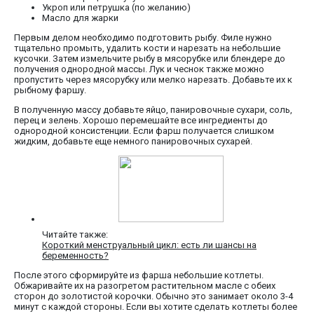
Укроп или петрушка (по желанию)
Масло для жарки
Первым делом необходимо подготовить рыбу. Филе нужно
тщательно промыть, удалить кости и нарезать на небольшие
кусочки. Затем измельчите рыбу в мясорубке или блендере до
получения однородной массы. Лук и чеснок также можно
пропустить через мясорубку или мелко нарезать. Добавьте их к
рыбному фаршу.
В полученную массу добавьте яйцо, панировочные сухари, соль,
перец и зелень. Хорошо перемешайте все ингредиенты до
однородной консистенции. Если фарш получается слишком
жидким, добавьте еще немного панировочных сухарей.
Читайте также:
Короткий менструальный цикл: есть ли шансы на
беременность?
После этого сформируйте из фарша небольшие котлеты.
Обжаривайте их на разогретом растительном масле с обеих
сторон до золотистой корочки. Обычно это занимает около 3-4
минут с каждой стороны. Если вы хотите сделать котлеты более