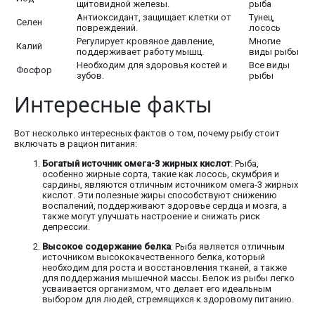
щитовидной железы.
рыба
Антиоксидант, защищает клетки от
Тунец,
Селен
повреждений.
лосось
Регулирует кровяное давление,
Многие
Калий
поддерживает работу мышц.
виды рыбы
Необходим для здоровья костей и
Все виды
Фосфор
зубов.
рыбы
Интересные факты
Вот несколько интересных фактов о том, почему рыбу стоит
включать в рацион питания:
Богатый источник омега-3 жирных кислот
: Рыба,
особенно жирные сорта, такие как лосось, скумбрия и
сардины, являются отличным источником омега-3 жирных
кислот. Эти полезные жиры способствуют снижению
воспалений, поддерживают здоровье сердца и мозга, а
также могут улучшать настроение и снижать риск
депрессии.
Высокое содержание белка
: Рыба является отличным
источником высококачественного белка, который
необходим для роста и восстановления тканей, а также
для поддержания мышечной массы. Белок из рыбы легко
усваивается организмом, что делает его идеальным
выбором для людей, стремящихся к здоровому питанию.