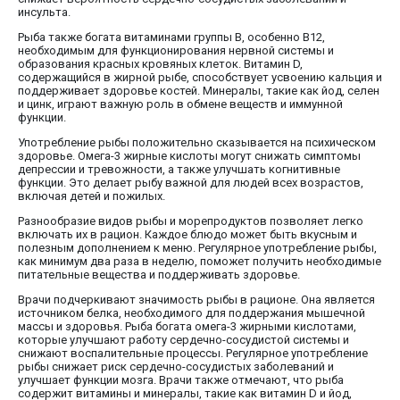
инсульта.
Рыба также богата витаминами группы B, особенно B12,
необходимым для функционирования нервной системы и
образования красных кровяных клеток. Витамин D,
содержащийся в жирной рыбе, способствует усвоению кальция и
поддерживает здоровье костей. Минералы, такие как йод, селен
и цинк, играют важную роль в обмене веществ и иммунной
функции.
Употребление рыбы положительно сказывается на психическом
здоровье. Омега-3 жирные кислоты могут снижать симптомы
депрессии и тревожности, а также улучшать когнитивные
функции. Это делает рыбу важной для людей всех возрастов,
включая детей и пожилых.
Разнообразие видов рыбы и морепродуктов позволяет легко
включать их в рацион. Каждое блюдо может быть вкусным и
полезным дополнением к меню. Регулярное употребление рыбы,
как минимум два раза в неделю, поможет получить необходимые
питательные вещества и поддерживать здоровье.
Врачи подчеркивают значимость рыбы в рационе. Она является
источником белка, необходимого для поддержания мышечной
массы и здоровья. Рыба богата омега-3 жирными кислотами,
которые улучшают работу сердечно-сосудистой системы и
снижают воспалительные процессы. Регулярное употребление
рыбы снижает риск сердечно-сосудистых заболеваний и
улучшает функции мозга. Врачи также отмечают, что рыба
содержит витамины и минералы, такие как витамин D и йод,