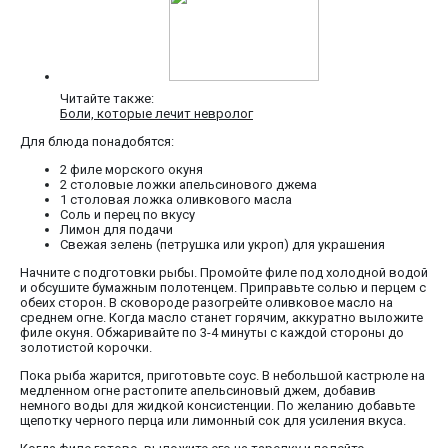
Читайте также:
Боли, которые лечит невролог
Для блюда понадобятся:
2 филе морского окуня
2 столовые ложки апельсинового джема
1 столовая ложка оливкового масла
Соль и перец по вкусу
Лимон для подачи
Свежая зелень (петрушка или укроп) для украшения
Начните с подготовки рыбы. Промойте филе под холодной водой
и обсушите бумажным полотенцем. Приправьте солью и перцем с
обеих сторон. В сковороде разогрейте оливковое масло на
среднем огне. Когда масло станет горячим, аккуратно выложите
филе окуня. Обжаривайте по 3-4 минуты с каждой стороны до
золотистой корочки.
Пока рыба жарится, приготовьте соус. В небольшой кастрюле на
медленном огне растопите апельсиновый джем, добавив
немного воды для жидкой консистенции. По желанию добавьте
щепотку черного перца или лимонный сок для усиления вкуса.