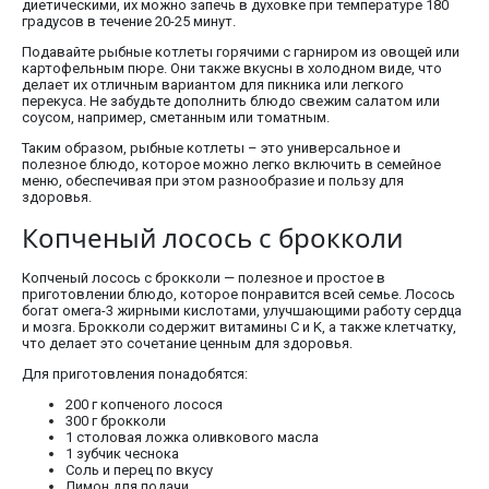
диетическими, их можно запечь в духовке при температуре 180
градусов в течение 20-25 минут.
Подавайте рыбные котлеты горячими с гарниром из овощей или
картофельным пюре. Они также вкусны в холодном виде, что
делает их отличным вариантом для пикника или легкого
перекуса. Не забудьте дополнить блюдо свежим салатом или
соусом, например, сметанным или томатным.
Таким образом, рыбные котлеты – это универсальное и
полезное блюдо, которое можно легко включить в семейное
меню, обеспечивая при этом разнообразие и пользу для
здоровья.
Копченый лосось с брокколи
Копченый лосось с брокколи — полезное и простое в
приготовлении блюдо, которое понравится всей семье. Лосось
богат омега-3 жирными кислотами, улучшающими работу сердца
и мозга. Брокколи содержит витамины C и K, а также клетчатку,
что делает это сочетание ценным для здоровья.
Для приготовления понадобятся:
200 г копченого лосося
300 г брокколи
1 столовая ложка оливкового масла
1 зубчик чеснока
Соль и перец по вкусу
Лимон для подачи