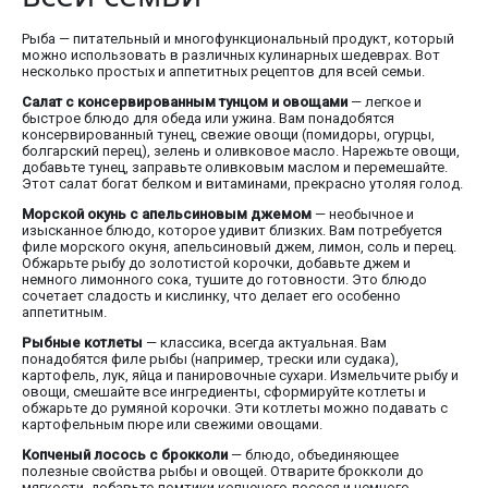
Рыба — питательный и многофункциональный продукт, который
можно использовать в различных кулинарных шедеврах. Вот
несколько простых и аппетитных рецептов для всей семьи.
Салат с консервированным тунцом и овощами
— легкое и
быстрое блюдо для обеда или ужина. Вам понадобятся
консервированный тунец, свежие овощи (помидоры, огурцы,
болгарский перец), зелень и оливковое масло. Нарежьте овощи,
добавьте тунец, заправьте оливковым маслом и перемешайте.
Этот салат богат белком и витаминами, прекрасно утоляя голод.
Морской окунь с апельсиновым джемом
— необычное и
изысканное блюдо, которое удивит близких. Вам потребуется
филе морского окуня, апельсиновый джем, лимон, соль и перец.
Обжарьте рыбу до золотистой корочки, добавьте джем и
немного лимонного сока, тушите до готовности. Это блюдо
сочетает сладость и кислинку, что делает его особенно
аппетитным.
Рыбные котлеты
— классика, всегда актуальная. Вам
понадобятся филе рыбы (например, трески или судака),
картофель, лук, яйца и панировочные сухари. Измельчите рыбу и
овощи, смешайте все ингредиенты, сформируйте котлеты и
обжарьте до румяной корочки. Эти котлеты можно подавать с
картофельным пюре или свежими овощами.
Копченый лосось с брокколи
— блюдо, объединяющее
полезные свойства рыбы и овощей. Отварите брокколи до
мягкости, добавьте ломтики копченого лосося и немного