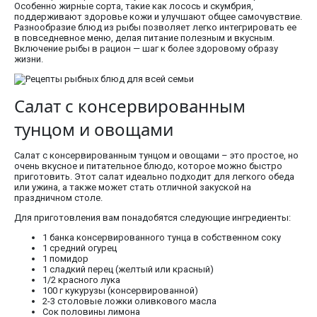
Особенно жирные сорта, такие как лосось и скумбрия,
поддерживают здоровье кожи и улучшают общее самочувствие.
Разнообразие блюд из рыбы позволяет легко интегрировать ее
в повседневное меню, делая питание полезным и вкусным.
Включение рыбы в рацион — шаг к более здоровому образу
жизни.
Салат с консервированным
тунцом и овощами
Салат с консервированным тунцом и овощами – это простое, но
очень вкусное и питательное блюдо, которое можно быстро
приготовить. Этот салат идеально подходит для легкого обеда
или ужина, а также может стать отличной закуской на
праздничном столе.
Для приготовления вам понадобятся следующие ингредиенты:
1 банка консервированного тунца в собственном соку
1 средний огурец
1 помидор
1 сладкий перец (желтый или красный)
1/2 красного лука
100 г кукурузы (консервированной)
2-3 столовые ложки оливкового масла
Сок половины лимона