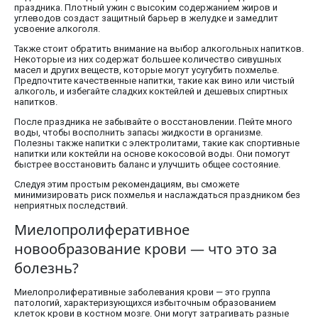
праздника. Плотный ужин с высоким содержанием жиров и
углеводов создаст защитный барьер в желудке и замедлит
усвоение алкоголя.
Также стоит обратить внимание на выбор алкогольных напитков.
Некоторые из них содержат большее количество сивушных
масел и других веществ, которые могут усугубить похмелье.
Предпочтите качественные напитки, такие как вино или чистый
алкоголь, и избегайте сладких коктейлей и дешевых спиртных
напитков.
После праздника не забывайте о восстановлении. Пейте много
воды, чтобы восполнить запасы жидкости в организме.
Полезны также напитки с электролитами, такие как спортивные
напитки или коктейли на основе кокосовой воды. Они помогут
быстрее восстановить баланс и улучшить общее состояние.
Следуя этим простым рекомендациям, вы сможете
минимизировать риск похмелья и наслаждаться праздником без
неприятных последствий.
Миелопролиферативное
новообразование крови — что это за
болезнь?
Миелопролиферативные заболевания крови — это группа
патологий, характеризующихся избыточным образованием
клеток крови в костном мозге. Они могут затрагивать разные