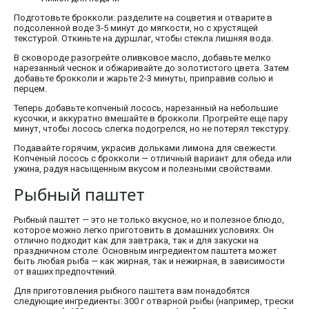
Подготовьте брокколи: разделите на соцветия и отварите в
подсоленной воде 3-5 минут до мягкости, но с хрустящей
текстурой. Откиньте на дуршлаг, чтобы стекла лишняя вода.
В сковороде разогрейте оливковое масло, добавьте мелко
нарезанный чеснок и обжаривайте до золотистого цвета. Затем
добавьте брокколи и жарьте 2-3 минуты, приправив солью и
перцем.
Теперь добавьте копченый лосось, нарезанный на небольшие
кусочки, и аккуратно вмешайте в брокколи. Прогрейте еще пару
минут, чтобы лосось слегка подогрелся, но не потерял текстуру.
Подавайте горячим, украсив дольками лимона для свежести.
Копченый лосось с брокколи — отличный вариант для обеда или
ужина, радуя насыщенным вкусом и полезными свойствами.
Рыбный паштет
Рыбный паштет — это не только вкусное, но и полезное блюдо,
которое можно легко приготовить в домашних условиях. Он
отлично подходит как для завтрака, так и для закуски на
праздничном столе. Основным ингредиентом паштета может
быть любая рыба — как жирная, так и нежирная, в зависимости
от ваших предпочтений.
Для приготовления рыбного паштета вам понадобятся
следующие ингредиенты: 300 г отварной рыбы (например, трески