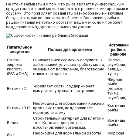
Не стоит забывать и о том, что рыба является универсальным
продуктом, который можно сочетать с различными гарнирами и
соусами. Это позволяет создавать разнообразные и вкусные
блюда, которые понравятся всей семье. Включение рыбы в
рацион питания не только обогатит ваше меню, но и поможет
поддерживать здоровье на высоком уровне.
Источники
Питательное
Польза для организма
рыбы в
вещество
рационе
Омега-3
Снижают риск сердечно-сосудистых
Лосось,
жирные
заболеваний, улучшают работу мозга,
скумбрия,
кислоты
уменьшают воспаление, благотворно
сельдь,
(EPA и DHA)
влияют на зрение.
тунец
Жирная
рыба
Укрепляет кости, поддерживает
Витамин D
(лосось,
иммунитет, улучшает настроение.
тунец,
скумбрия)
Необходим для образования красных
Все виды
Витамин B12
кровяных телец, поддерживает
рыбы
нервную систему.
Строительный материал для клеток и
Все виды
Белок
тканей, важен для роста и
рыбы
восстановления организма.
Необходим для нормальной работы
Морская
Йод