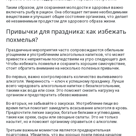
Таким образом, для сохранения молодости и здоровья важно
включать рыбу в рацион. Она обогащает питание необходимыми
веществами и улучшает общее состояние организма, что делает
её незаменимым продуктом для здорового образа жизни.
Привычки для праздника: как избежать
похмелья?
Праздничные мероприятия часто сопровождаются обильным
угощением и употреблением алкогольных напитков, что может
привести к неприятным последствиям на утро следующего дня.
Чтобы избежать похмелья и сохранить хорошее самочувствие,
стоит обратить внимание на несколько полезных привычек.
Во-первых, важно контролировать количество выпиваемого
алкоголя. Умеренность — ключ к успешному празднику. Лучше
всего чередовать алкогольные напитки с безалкогольными,
такими как вода или соки. Это поможет снизить нагрузку на
организм и предотвратить обезвоживание.
Во-вторых, не забывайте о закусках. Употребление пищи во
время питья помогает замедлить всасывание алкоголя в кровь.
Предпочтите легкие закуски, богатые белками и углеводами,
такие как орехи, сыры или овощные салаты. Это не только
насытит, но и поможет организму справиться с алкоголем.
Третьим важным моментом является предварительная
подготовка. Убедитесь, что вы хорошо поели перед началом