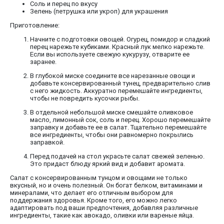
Соль и перец по вкусу
Зелень (петрушка или укроп) для украшения
Приготовление:
Начните с подготовки овощей. Огурец, помидор и сладкий
перец нарежьте кубиками. Красный лук мелко нарежьте.
Если вы используете свежую кукурузу, отварите ее
заранее.
В глубокой миске соедините все нарезанные овощи и
добавьте консервированный тунец, предварительно слив
с него жидкость. Аккуратно перемешайте ингредиенты,
чтобы не повредить кусочки рыбы.
В отдельной небольшой миске смешайте оливковое
масло, лимонный сок, соль и перец. Хорошо перемешайте
заправку и добавьте ее в салат. Тщательно перемешайте
все ингредиенты, чтобы они равномерно покрылись
заправкой.
Перед подачей на стол украсьте салат свежей зеленью.
Это придаст блюду яркий вид и добавит аромата.
Салат с консервированным тунцом и овощами не только
вкусный, но и очень полезный. Он богат белком, витаминами и
минералами, что делает его отличным выбором для
поддержания здоровья. Кроме того, его можно легко
адаптировать под ваши предпочтения, добавляя различные
ингредиенты, такие как авокадо, оливки или вареные яйца.