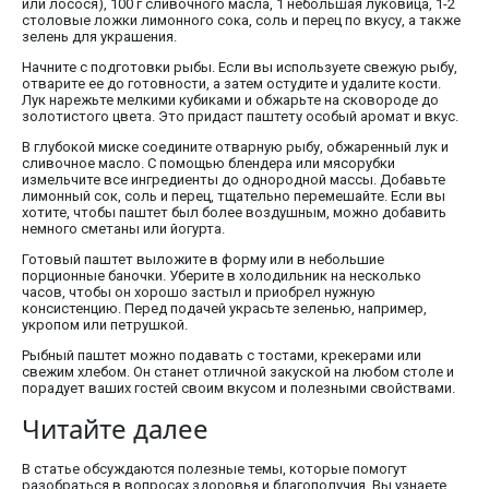
или лосося), 100 г сливочного масла, 1 небольшая луковица, 1-2
столовые ложки лимонного сока, соль и перец по вкусу, а также
зелень для украшения.
Начните с подготовки рыбы. Если вы используете свежую рыбу,
отварите ее до готовности, а затем остудите и удалите кости.
Лук нарежьте мелкими кубиками и обжарьте на сковороде до
золотистого цвета. Это придаст паштету особый аромат и вкус.
В глубокой миске соедините отварную рыбу, обжаренный лук и
сливочное масло. С помощью блендера или мясорубки
измельчите все ингредиенты до однородной массы. Добавьте
лимонный сок, соль и перец, тщательно перемешайте. Если вы
хотите, чтобы паштет был более воздушным, можно добавить
немного сметаны или йогурта.
Готовый паштет выложите в форму или в небольшие
порционные баночки. Уберите в холодильник на несколько
часов, чтобы он хорошо застыл и приобрел нужную
консистенцию. Перед подачей украсьте зеленью, например,
укропом или петрушкой.
Рыбный паштет можно подавать с тостами, крекерами или
свежим хлебом. Он станет отличной закуской на любом столе и
порадует ваших гостей своим вкусом и полезными свойствами.
Читайте далее
В статье обсуждаются полезные темы, которые помогут
разобраться в вопросах здоровья и благополучия. Вы узнаете,