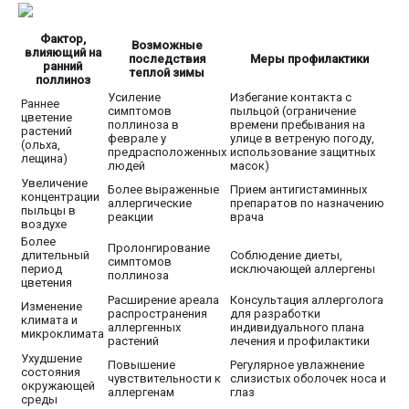
Фактор,
Возможные
влияющий на
последствия
Меры профилактики
ранний
теплой зимы
поллиноз
Усиление
Избегание контакта с
Раннее
симптомов
пыльцой (ограничение
цветение
поллиноза в
времени пребывания на
растений
феврале у
улице в ветреную погоду,
(ольха,
предрасположенных
использование защитных
лещина)
людей
масок)
Увеличение
Более выраженные
Прием антигистаминных
концентрации
аллергические
препаратов по назначению
пыльцы в
реакции
врача
воздухе
Более
Пролонгирование
длительный
Соблюдение диеты,
симптомов
период
исключающей аллергены
поллиноза
цветения
Расширение ареала
Консультация аллерголога
Изменение
распространения
для разработки
климата и
аллергенных
индивидуального плана
микроклимата
растений
лечения и профилактики
Ухудшение
Повышение
Регулярное увлажнение
состояния
чувствительности к
слизистых оболочек носа и
окружающей
аллергенам
глаз
среды