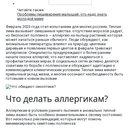
Читайте также:
Проблемы пищеварения малышей: что надо знать
молодой маме
Февраль 2023 года стал испытанием для многих россиян. Теплая
зима вызывает смешанные чувства: отсутствие морозов радует,
но беспокоит поллиноз — аллергию на пыльцу растений, которая
может начаться раньше обычного. Люди обсуждают, как
аномальные температуры влияют на природу: цветение
деревьев и появление первых цветов в феврале тревожат
аллергиков. Специалисты предупреждают о более раннем
начале сезона аллергий, что заставляет задуматься о
профилактических мерах. В социальных сетях активно делятся
советами по борьбе с поллинозом и обсуждают адаптацию к
изменяющимся климатическим условиям. Теплая зима меняет
привычный уклад жизни, и многие осознают необходимость быть
готовыми к новым вызовам.
Что делать аллергикам?
Аллергикам в условиях раннего пыления и аномально теплой
зимы важно быть особенно внимательными к своему состоянию.
Вот несколько рекомендаций, которые могут помочь
минимизировать симптомы поллиноза: