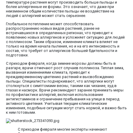
температуре растения могут производить больше пыльцы и
более аллергенные ее формы. Это означает, что даже при
неизменном общем количестве пыльцы ее воздействие на
людей с аллергией может стать серьезнее.
Глобальное потепление может способствовать
распространению новых видов растений, ранее не
встречавшихся в определенных регионах, что приводит к
появлению новых аллергенов и усложняет ситуацию для людей
с поллинозом. Таким образом, изменение климата влияет не
только на время начала пыления, но и на его интенсивность и
состав, что требует от аллергиков большей бдительности и
подготовки.
С приходом февраля, когда зимние морозы должны быть в
разгаре, врачи отмечают рост случаев поллиноза. Теплая зима,
вызванная изменениями климата, приводит к
преждевременному цветению растений и высвобождению
пыльцы. Специалисты подчеркивают, что аллергики могут
столкнуться с симптомами весны, такими как чихание, зуд в
глазах и насморк. Врачи рекомендуют заранее принимать меры
по профилактике аллергий, включая использование
антигистаминов и ограничение пребывания на улице в период
активного цветения. Учитывая текущие климатические
изменения, подобные ситуации могут стать нормой, и важно быть
к ним готовыми.
С приходом февраля многие эксперты начинают