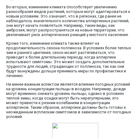
Во-вторых, изменение климата способствует увеличению
разнообразия видов растений, которые могут адаптироваться к
новым условиям. Это означает, что в регионах, где ранее не
наблюдалось значительного количества аллергенных растений,
они могут начать появляться. Например, такие виды, как
амброзия, могут распространяться на новые территории, что
увеличивает риск аллергических реакций у местного населения.
Кроме того, изменение климата также влияет на
продолжительность сезона поллиноза. В условиях более теплых
зим и раннего цветения, сезон может растягиваться, что
приводит к более длительному периоду, когда аллергики
испытывают симптомы. Это может создать дополнительные
трудности для людей, страдающих от поллиноза, так как они
будут вынуждены дольше принимать меры по профилактике и
лечению.
Не менее важным аспектом является влияние погодных условий
на уровень концентрации пыльцы в воздухе. Например, дожди
могут временно снижать уровень пыльцы, однако в условиях
теплой зимы, когда осадки могут быть нерегулярными, это
может привести к резким колебаниям в концентрации
аллергенов. Таким образом, аллергики должны быть готовы к
неожиданным всплескам симптомов в зависимости от погодных
условий.