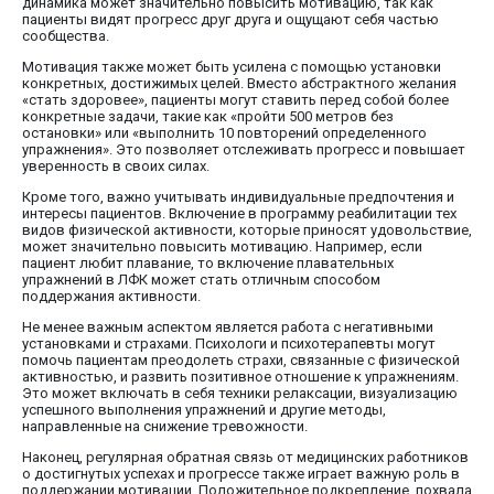
динамика может значительно повысить мотивацию, так как
пациенты видят прогресс друг друга и ощущают себя частью
сообщества.
Мотивация также может быть усилена с помощью установки
конкретных, достижимых целей. Вместо абстрактного желания
«стать здоровее», пациенты могут ставить перед собой более
конкретные задачи, такие как «пройти 500 метров без
остановки» или «выполнить 10 повторений определенного
упражнения». Это позволяет отслеживать прогресс и повышает
уверенность в своих силах.
Кроме того, важно учитывать индивидуальные предпочтения и
интересы пациентов. Включение в программу реабилитации тех
видов физической активности, которые приносят удовольствие,
может значительно повысить мотивацию. Например, если
пациент любит плавание, то включение плавательных
упражнений в ЛФК может стать отличным способом
поддержания активности.
Не менее важным аспектом является работа с негативными
установками и страхами. Психологи и психотерапевты могут
помочь пациентам преодолеть страхи, связанные с физической
активностью, и развить позитивное отношение к упражнениям.
Это может включать в себя техники релаксации, визуализацию
успешного выполнения упражнений и другие методы,
направленные на снижение тревожности.
Наконец, регулярная обратная связь от медицинских работников
о достигнутых успехах и прогрессе также играет важную роль в
поддержании мотивации. Положительное подкрепление, похвала