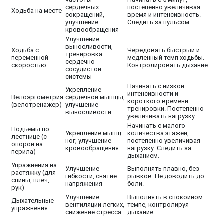
сердечных
постепенно увеличивая
Ходьба на месте
сокращений,
время и интенсивность.
улучшение
Следить за пульсом.
кровообращения
Улучшение
выносливости,
Ходьба с
Чередовать быстрый и
тренировка
переменной
медленный темп ходьбы.
сердечно-
скоростью
Контролировать дыхание.
сосудистой
системы
Начинать с низкой
Укрепление
интенсивности и
Велоэргометрия
сердечной мышцы,
короткого времени
(велотренажер)
улучшение
тренировки. Постепенно
выносливости
увеличивать нагрузку.
Начинать с малого
Подъемы по
Укрепление мышц
количества этажей,
лестнице (с
ног, улучшение
постепенно увеличивая
опорой на
кровообращения
нагрузку. Следить за
перила)
дыханием.
Упражнения на
Улучшение
Выполнять плавно, без
растяжку (для
гибкости, снятие
рывков. Не доводить до
спины, плеч,
напряжения
боли.
рук)
Улучшение
Выполнять в спокойном
Дыхательные
вентиляции легких,
темпе, контролируя
упражнения
снижение стресса
дыхание.