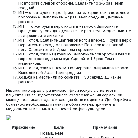
Повторите с левой стороны. Сделайте по 3-5 раз. Темп
средний.
ИП — стоя, руки вверх. Приседайте; вернитесь в исходное
положение. Выполните 5-7 раз. Темп средний. Дыхание
ровное.
ИП — то же, руки вверх, кисти в «замок». Выполните
вращение туловища. Сделайте 3-5 раз. Темп медленный. Не
задерживайте дыхание.
ИП — стоя. Сделайте шаг левой ногой вперед — руки вверх;
вернитесь в исходное положение. Повторите с правой
ноги. Сделайте по 5-7 раз. Темп средний.
ИП — стоя, руки над грудью. Выполните повороты влево и
вправо с разведением рук. Сделайте 4-5 раз. Темп
медленный.
ИП — стоя, руки к плечам. Поочередно выпрямляйте руки.
Выполните 6-7 раз. Темп средний.
Ходьба на месте или по комнате — 30 секунд. Дыхание
ровное.
Ишемия миокарда ограничивает физическую активность
пациента. Из-за недостаточного кровоснабжения сердечной
мышцы возникают сдавливающая боль и одышка. Для борьбы с
болезнью необходимо изменить образ жизни, применять
медикаменты и заниматься лечебной физкультурой.
Упражнение
Цель
Примечания
Повышение
частоты
Начинать с 5 минут,