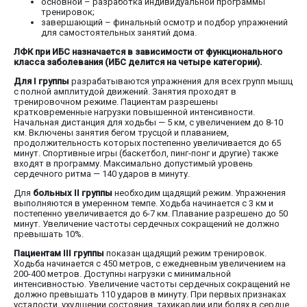
основной – разработка индивидуальной программы
тренировок;
завершающий – финальный осмотр и подбор упражнений
для самостоятельных занятий дома.
ЛФК при ИБС назначается в зависимости от функционального
класса заболевания (ИБС делится на четыре категории).
Для I группы
разрабатываются упражнения для всех групп мышц
с полной амплитудой движений. Занятия проходят в
тренировочном режиме. Пациентам разрешены
кратковременные нагрузки повышенной интенсивности.
Начальная дистанция для ходьбы — 5 км, с увеличением до 8-10
км. Включены занятия бегом трусцой и плаванием,
продолжительность которых постепенно увеличивается до 65
минут. Спортивные игры (баскетбол, пинг-понг и другие) также
входят в программу. Максимально допустимый уровень
сердечного ритма — 140 ударов в минуту.
Для
больных II группы
необходим щадящий режим. Упражнения
выполняются в умеренном темпе. Ходьба начинается с 3 км и
постепенно увеличивается до 6-7 км. Плавание разрешено до 50
минут. Увеличение частоты сердечных сокращений не должно
превышать 10%.
Пациентам III группы
показан щадящий режим тренировок.
Ходьба начинается с 450 метров, с ежедневным увеличением на
200-400 метров. Доступны нагрузки с минимальной
интенсивностью. Увеличение частоты сердечных сокращений не
должно превышать 110 ударов в минуту. При первых признаках
усталости, ухудшении состояния, тахикардии или болях в сердце