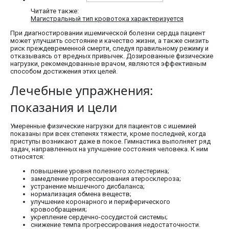
Читайте также:
Магистральный тип кровотока характеризуется
При диагностировании ишемической болезни сердца пациент
может улучшить состояние и качество жизни, а также снизить
риск преждевременной смерти, следуя правильному режиму и
отказываясь от вредных привычек. Дозированные физические
нагрузки, рекомендованные врачом, являются эффективным
способом достижения этих целей.
Лечебные упражнения:
показания и цели
Умеренные физические нагрузки для пациентов с ишемией
показаны при всех степенях тяжести, кроме последней, когда
приступы возникают даже в покое. Гимнастика выполняет ряд
задач, направленных на улучшение состояния человека. К ним
относятся:
повышение уровня полезного холестерина;
замедление прогрессирования атеросклероза;
устранение мышечного дисбаланса;
нормализация обмена веществ;
улучшение коронарного и периферического
кровообращения;
укрепление сердечно-сосудистой системы;
снижение темпа прогрессирования недостаточности.