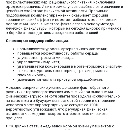
профилактических мер: рационального питания, исключения
вредных привычек. И ни в коем случае не забывают о значении и
целебных свойствах физической активности. Правильно
подобранный комплекс упражнений оказывает хороший
терапевтический эффект и помогает избежать возникновения
осложнений. Осознание этого факта легло в основу метода
лечебной физкультуры, который на сегодня широко применяют
в борьбе с последствиями сердечных заболеваний.
С помощью кардиореабилитации:
нормализуется уровень артериального давления;
повышается эффективность работы сердца;
улучшается трофика миокарда;
укрепляется иммунитет;
увеличивается концентрация в мозге «гормонов счастья»;
снижается уровень холестерина, триглицеридов и
глюкозы крови;
уменьшается частота приступов сердцебиения.
Недавно американские ученые доказали факт обратного
развития атеросклеротических изменений при выполнении
физических нагрузок. И хотя опыты проводили исключительно
на животных и в будущем ценность этой теории в отношении
человека могут опровергнуть, уже сегодня со 100%
вероятностью утверждают, что регулярная физическая
активность замедляет скорость атеросклеротического
процесса.
ЛФК должна стать ежедневной нормой жизни у пациентов с