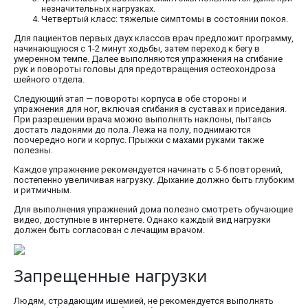
незначительных нагрузках.
Четвертый класс: тяжелые симптомы в состоянии покоя.
Для пациентов первых двух классов врач предложит программу,
начинающуюся с 1-2 минут ходьбы, затем переход к бегу в
умеренном темпе. Далее выполняются упражнения на сгибание
рук и повороты головы для предотвращения остеохондроза
шейного отдела.
Следующий этап — повороты корпуса в обе стороны и
упражнения для ног, включая сгибания в суставах и приседания.
При разрешении врача можно выполнять наклоны, пытаясь
достать ладонями до пола. Лежа на полу, поднимаются
поочередно ноги и корпус. Прыжки с махами руками также
полезны.
Каждое упражнение рекомендуется начинать с 5-6 повторений,
постепенно увеличивая нагрузку. Дыхание должно быть глубоким
и ритмичным.
Для выполнения упражнений дома полезно смотреть обучающие
видео, доступные в интернете. Однако каждый вид нагрузки
должен быть согласован с лечащим врачом.
Запрещенные нагрузки
Людям, страдающим ишемией, не рекомендуется выполнять