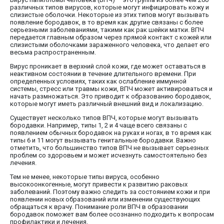
различных типов вирусов, которые могут инфицировать кожу и
слизистые оболочки. Некоторые из этих типов могут вызывать
появление бородавок, в то время как другие связаны с более
серьезными заболеваниями, такими как рак шейки матки. ВПЧ
передается главным образом через прямой контакт с кожей или
слизистыми оболочками зараженного человека, что делает его
весьма распространенным.
Вирус проникает в верхний слой кожи, где может оставаться в
неактивном состоянии в течение длительного времени. При
определенных условиях, таких как ослабление иммунной
системы, стресс или травмы кожи, ВПЧ может активироваться и
начать размножаться. Это приводит к образованию бородавок,
которые могут иметь различный внешний вид и локализацию.
Существует несколько типов ВПЧ, которые могут вызывать
бородавки. Например, типы 1, 2 и 4 чаще всего связаны с
появлением обычных бородавок на руках и ногах, в то время как
типы 6 и 11 могут вызывать генитальные бородавки. Важно
отметить, что большинство типов ВПЧ не вызывает серьезных
проблем со здоровьем и может исчезнуть самостоятельно без
лечения.
Тем не менее, некоторые типы вируса, особенно
высокоонкогенные, могут привести к развитию раковых
заболеваний. Поэтому важно следить за состоянием кожи и при
появлении новых образований или изменении существующих
обращаться к врачу. Понимание роли ВПЧ в образовании
бородавок поможет вам более осознанно подходить к вопросам
профилактики и лечения.