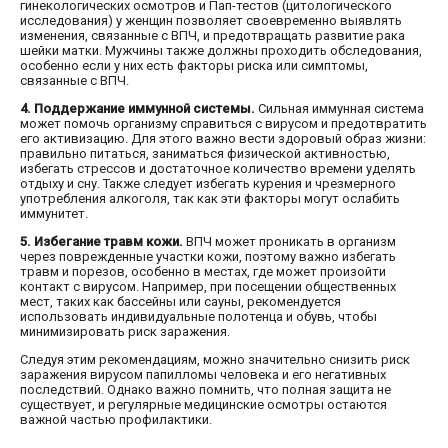
гинекологических осмотров и Пап-тестов (цитологического
исследования) у женщин позволяет своевременно выявлять
изменения, связанные с ВПЧ, и предотвращать развитие рака
шейки матки. Мужчины также должны проходить обследования,
особенно если у них есть факторы риска или симптомы,
связанные с ВПЧ.
4. Поддержание иммунной системы.
Сильная иммунная система
может помочь организму справиться с вирусом и предотвратить
его активизацию. Для этого важно вести здоровый образ жизни:
правильно питаться, заниматься физической активностью,
избегать стрессов и достаточное количество времени уделять
отдыху и сну. Также следует избегать курения и чрезмерного
употребления алкоголя, так как эти факторы могут ослабить
иммунитет.
5. Избегание травм кожи.
ВПЧ может проникать в организм
через поврежденные участки кожи, поэтому важно избегать
травм и порезов, особенно в местах, где может произойти
контакт с вирусом. Например, при посещении общественных
мест, таких как бассейны или сауны, рекомендуется
использовать индивидуальные полотенца и обувь, чтобы
минимизировать риск заражения.
Следуя этим рекомендациям, можно значительно снизить риск
заражения вирусом папилломы человека и его негативных
последствий. Однако важно помнить, что полная защита не
существует, и регулярные медицинские осмотры остаются
важной частью профилактики.