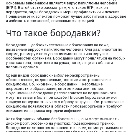
основным виновником является вирус папилломы человека
(ВПЧ). В этой статье рассмотрим, что такое ВПЧ, как он
передается, виды бородавок и меры профилактики и лечения.
Понимание этих аспектов поможет лучше заботиться о здоровье
и избежать осложнений, связанных с инфекцией.
Что такое бородавки?
Бородавки — доброкачественные образования на коже,
вызванные вирусом папилломы человека. Они различаются по
форме, размеру и цвету в зависимости от типа вируса и
особенностей организма. Бородавки могут появляться на любых
участках тела, чаще всего на руках, ногах, лице и в области
половых органов.
Среди видов бородавок наиболее распространены
обыкновенные, подошвенные, плоские и остроконечные
кондиломы. Обыкновенные бородавки — небольшие
шероховатые образования, цветом кожи или темнее.
Подошвенные бородавки располагаются на подошвах ног и
могут вызывать боль при ходьбе. Плоские бородавки имеют
гладкую поверхность и часто образуют группы. Остроконечные
кондиломы появляются в области половых органов и требуют
внимания из-за риска передачи инфекции.
Хотя бородавки обычно безболезненны, они могут вызывать
дискомфорт, особенно на участках, подверженных трению.
Бородавки не являются злокачественными, но могут вызывать