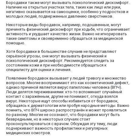
Бородавки также могут вызывать психологический дискомфорт.
Наличие на открытых участках тела, таких как лицо или руки,
негативно сказывается на самооценке, особенно у подростков и
молодых людей, подверженных давлению сверстников.
Некоторые виды бородавок, например, подошвенные, могут
причинять физический дискомфорт при ходьбе, что ограничивает
активность и ухудшает качество жизни. Важно не игнорировать
такие симптомы и своевременно обращаться за медицинской
помощью.
Хотя бородавки в большинстве случаев не представляют
серьёзной угрозы, они могут вызывать физический и
психологический дискомфорт. Рекомендуется следить за
состоянием кожи и при необходимости обращаться к
специалисту для оценки и лечения.
Появление бородавок вызывает у людей тревогу и множество
вопросов. Многие воспринимают это как косметический дефект,
однако причиной является вирус папилломы человека (ВПЧ).
Люди делятся переживаниями: кто-то вспоминает случайный
контакт с заражённым, другие не понимают, откуда взялся
вирус. Некоторые ищут способы избавиться от бородавок,
обращаясь к дерматологам или пробуя народные методы. Важно
помнить, что ВПЧ широко распространён и может проявляться
по-разному. Многие не осознают, что бородавки могут быть
безвредными, но в некоторых случаях стоит
проконсультироваться с врачом. Обсуждая эту тему, люди
подчеркивают важность профилактики и регулярных
медицинских осмотров.