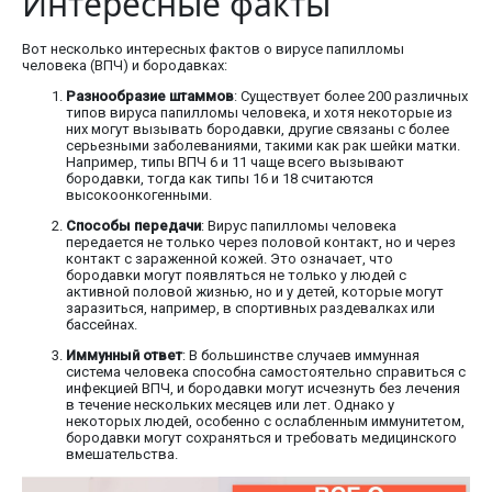
Интересные факты
Вот несколько интересных фактов о вирусе папилломы
человека (ВПЧ) и бородавках:
Разнообразие штаммов
: Существует более 200 различных
типов вируса папилломы человека, и хотя некоторые из
них могут вызывать бородавки, другие связаны с более
серьезными заболеваниями, такими как рак шейки матки.
Например, типы ВПЧ 6 и 11 чаще всего вызывают
бородавки, тогда как типы 16 и 18 считаются
высокоонкогенными.
Способы передачи
: Вирус папилломы человека
передается не только через половой контакт, но и через
контакт с зараженной кожей. Это означает, что
бородавки могут появляться не только у людей с
активной половой жизнью, но и у детей, которые могут
заразиться, например, в спортивных раздевалках или
бассейнах.
Иммунный ответ
: В большинстве случаев иммунная
система человека способна самостоятельно справиться с
инфекцией ВПЧ, и бородавки могут исчезнуть без лечения
в течение нескольких месяцев или лет. Однако у
некоторых людей, особенно с ослабленным иммунитетом,
бородавки могут сохраняться и требовать медицинского
вмешательства.