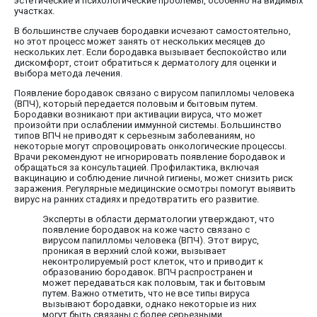
эстетические и психологические проблемы, особенно на видимых
участках.
В большинстве случаев бородавки исчезают самостоятельно,
но этот процесс может занять от нескольких месяцев до
нескольких лет. Если бородавка вызывает беспокойство или
дискомфорт, стоит обратиться к дерматологу для оценки и
выбора метода лечения.
Появление бородавок связано с вирусом папилломы человека
(ВПЧ), который передается половым и бытовым путем.
Бородавки возникают при активации вируса, что может
произойти при ослаблении иммунной системы. Большинство
типов ВПЧ не приводят к серьезным заболеваниям, но
некоторые могут спровоцировать онкологические процессы.
Врачи рекомендуют не игнорировать появление бородавок и
обращаться за консультацией. Профилактика, включая
вакцинацию и соблюдение личной гигиены, может снизить риск
заражения. Регулярные медицинские осмотры помогут выявить
вирус на ранних стадиях и предотвратить его развитие.
Эксперты в области дерматологии утверждают, что
появление бородавок на коже часто связано с
вирусом папилломы человека (ВПЧ). Этот вирус,
проникая в верхний слой кожи, вызывает
неконтролируемый рост клеток, что и приводит к
образованию бородавок. ВПЧ распространен и
может передаваться как половым, так и бытовым
путем. Важно отметить, что не все типы вируса
вызывают бородавки, однако некоторые из них
могут быть связаны с более серьезными