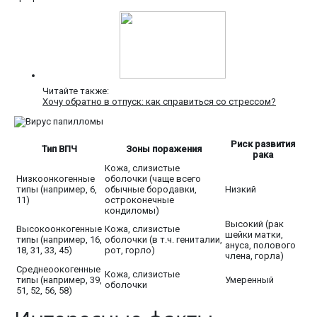
Читайте также:
Хочу обратно в отпуск: как справиться со стрессом?
Риск развития
Тип ВПЧ
Зоны поражения
рака
Кожа, слизистые
Низкоонкогенные
оболочки (чаще всего
типы (например, 6,
обычные бородавки,
Низкий
11)
остроконечные
кондиломы)
Высокий (рак
Высокоонкогенные
Кожа, слизистые
шейки матки,
типы (например, 16,
оболочки (в т.ч. гениталии,
ануса, полового
18, 31, 33, 45)
рот, горло)
члена, горла)
Среднеоокогенные
Кожа, слизистые
типы (например, 39,
Умеренный
оболочки
51, 52, 56, 58)