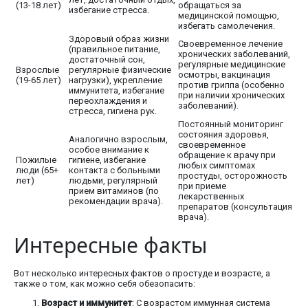
(13-18 лет)
обращаться за
избегание стресса.
медицинской помощью,
избегать самолечения.
Здоровый образ жизни
Своевременное лечение
(правильное питание,
хронических заболеваний,
достаточный сон,
регулярные медицинские
Взрослые
регулярные физические
осмотры, вакцинация
(19-65 лет)
нагрузки), укрепление
против гриппа (особенно
иммунитета, избегание
при наличии хронических
переохлаждения и
заболеваний).
стресса, гигиена рук.
Постоянный мониторинг
состояния здоровья,
Аналогично взрослым,
своевременное
особое внимание к
обращение к врачу при
Пожилые
гигиене, избегание
любых симптомах
люди (65+
контакта с больными
простуды, осторожность
лет)
людьми, регулярный
при приеме
прием витаминов (по
лекарственных
рекомендации врача).
препаратов (консультация
врача).
Интересные факты
Вот несколько интересных фактов о простуде и возрасте, а
также о том, как можно себя обезопасить:
Возраст и иммунитет
: С возрастом иммунная система