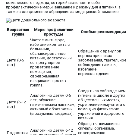
комплексного подхода, который включает в себя
профилактические меры, внимание к режиму дня и питания, а
также своевременное обращение за медицинской помощью.
Возрастная
Меры профилактики
Особые рекомендации
группа
простуды
Частое мытье рук,
избегание контакта с
больными,
Обращение к врачу при
сбалансированное
первых признаках
питание, достаточный
Дети (0-5
заболевания, тщательное
сон, регулярное
лет)
соблюдение гигиены,
проветривание
избегание
помещения,
переохлаждения.
своевременная
вакцинация против
гриппа.
Следить за соблюдением
Аналогично детям 0-5
гигиены в школе и других
лет, обучение
общественных местах,
Дети (6-12
гигиеническим навыкам,
укрепление иммунитета с
лет)
активный образ жизни
помощью физических
(в разумных пределах).
упражнений и здорового
питания.
Обращать внимание на
сигналы организма,
Аналогично детям 6-12
Подростки
своевременно
лет, достаточный отдых,