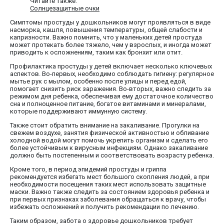
Читайте также:
Солнцезащитные очки
Симптомы простуды у дошкольников могут проявляться в виде
насморка, кашля, повышения температуры, общей слабости и
капризности. Важно помнить, что у маленьких детей простуда
может протекать более тяжело, чем у взрослых, и иногда может
приводить к осложнениям, таким как бронхит или отит.
Профилактика простуды у детей включает несколько ключевых
аспектов. Во-первых, необходимо соблюдать гигиену: регулярное
мытье рук с мылом, особенно после улицы и перед едой,
помогает снизить риск заражения. Во-вторых, важно следить за
режимом дня ребенка, обеспечивая ему достаточное количество
сна и полноценное питание, богатое витаминами и минералами,
которые поддерживают иммунную систему.
Также стоит обратить внимание на закаливание. Прогулки на
свежем воздухе, занятия физической активностью и обливание
холодной водой могут помочь укрепить организм и сделать его
более устойчивым к вирусным инфекциям. Однако закаливание
должно быть постепенным и соответствовать возрасту ребенка.
Кроме того, в период эпидемий простуды и гриппа
рекомендуется избегать мест большого скопления людей, а при
необходимости посещения таких мест использовать защитные
маски. Важно также следить за состоянием здоровья ребенка и
при первых признаках заболевания обращаться к врачу, чтобы
избежать осложнений и получить рекомендации по лечению.
Таким образом, забота о здоровье дошкольников требует