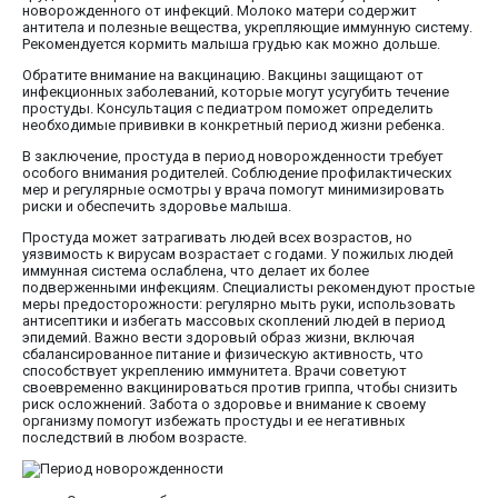
новорожденного от инфекций. Молоко матери содержит
антитела и полезные вещества, укрепляющие иммунную систему.
Рекомендуется кормить малыша грудью как можно дольше.
Обратите внимание на вакцинацию. Вакцины защищают от
инфекционных заболеваний, которые могут усугубить течение
простуды. Консультация с педиатром поможет определить
необходимые прививки в конкретный период жизни ребенка.
В заключение, простуда в период новорожденности требует
особого внимания родителей. Соблюдение профилактических
мер и регулярные осмотры у врача помогут минимизировать
риски и обеспечить здоровье малыша.
Простуда может затрагивать людей всех возрастов, но
уязвимость к вирусам возрастает с годами. У пожилых людей
иммунная система ослаблена, что делает их более
подверженными инфекциям. Специалисты рекомендуют простые
меры предосторожности: регулярно мыть руки, использовать
антисептики и избегать массовых скоплений людей в период
эпидемий. Важно вести здоровый образ жизни, включая
сбалансированное питание и физическую активность, что
способствует укреплению иммунитета. Врачи советуют
своевременно вакцинироваться против гриппа, чтобы снизить
риск осложнений. Забота о здоровье и внимание к своему
организму помогут избежать простуды и ее негативных
последствий в любом возрасте.