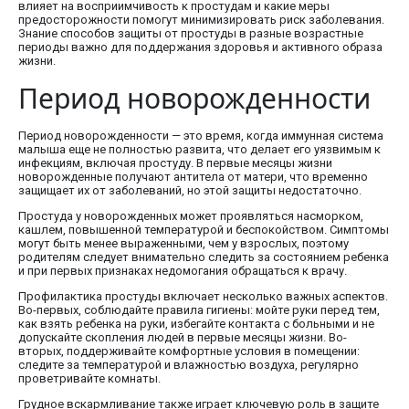
влияет на восприимчивость к простудам и какие меры
предосторожности помогут минимизировать риск заболевания.
Знание способов защиты от простуды в разные возрастные
периоды важно для поддержания здоровья и активного образа
жизни.
Период новорожденности
Период новорожденности — это время, когда иммунная система
малыша еще не полностью развита, что делает его уязвимым к
инфекциям, включая простуду. В первые месяцы жизни
новорожденные получают антитела от матери, что временно
защищает их от заболеваний, но этой защиты недостаточно.
Простуда у новорожденных может проявляться насморком,
кашлем, повышенной температурой и беспокойством. Симптомы
могут быть менее выраженными, чем у взрослых, поэтому
родителям следует внимательно следить за состоянием ребенка
и при первых признаках недомогания обращаться к врачу.
Профилактика простуды включает несколько важных аспектов.
Во-первых, соблюдайте правила гигиены: мойте руки перед тем,
как взять ребенка на руки, избегайте контакта с больными и не
допускайте скопления людей в первые месяцы жизни. Во-
вторых, поддерживайте комфортные условия в помещении:
следите за температурой и влажностью воздуха, регулярно
проветривайте комнаты.
Грудное вскармливание также играет ключевую роль в защите