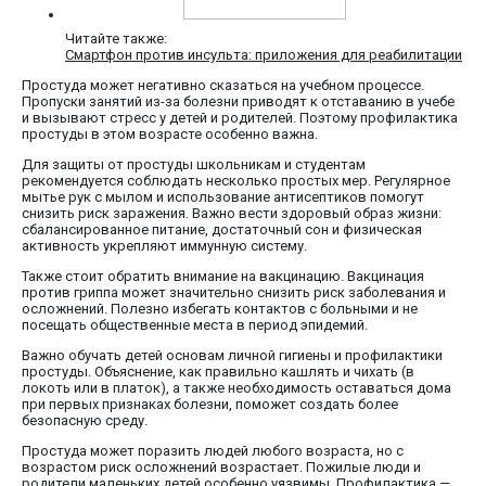
Читайте также:
Смартфон против инсульта: приложения для реабилитации
Простуда может негативно сказаться на учебном процессе.
Пропуски занятий из-за болезни приводят к отставанию в учебе
и вызывают стресс у детей и родителей. Поэтому профилактика
простуды в этом возрасте особенно важна.
Для защиты от простуды школьникам и студентам
рекомендуется соблюдать несколько простых мер. Регулярное
мытье рук с мылом и использование антисептиков помогут
снизить риск заражения. Важно вести здоровый образ жизни:
сбалансированное питание, достаточный сон и физическая
активность укрепляют иммунную систему.
Также стоит обратить внимание на вакцинацию. Вакцинация
против гриппа может значительно снизить риск заболевания и
осложнений. Полезно избегать контактов с больными и не
посещать общественные места в период эпидемий.
Важно обучать детей основам личной гигиены и профилактики
простуды. Объяснение, как правильно кашлять и чихать (в
локоть или в платок), а также необходимость оставаться дома
при первых признаках болезни, поможет создать более
безопасную среду.
Простуда может поразить людей любого возраста, но с
возрастом риск осложнений возрастает. Пожилые люди и
родители маленьких детей особенно уязвимы. Профилактика —