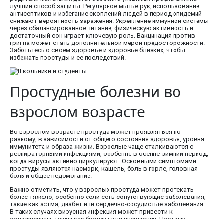
лучший способ защиты. Регулярное мытье рук, использование
антисептиков и избегание скоплений людей в период эпидемий
снижают вероятность заражения. Укрепление иммунной системы
через сбалансированное питание, физическую активность и
достаточный сон играет ключевую роль. Вакцинация против
гриппа может стать дополнительной мерой предосторожности.
Заботьтесь о своем здоровье и здоровье близких, чтобы
избежать простуды и ее последствий.
Простудные болезни во
взрослом возрасте
Во взрослом возрасте простуда может проявляться по-
разному, в зависимости от общего состояния здоровья, уровня
иммунитета и образа жизни. Взрослые чаще сталкиваются с
респираторными инфекциями, особенно в осенне-зимний период,
когда вирусы активно циркулируют. Основными симптомами
простуды являются насморк, кашель, боль в горле, головная
боль и общее недомогание.
Важно отметить, что у взрослых простуда может протекать
более тяжело, особенно если есть сопутствующие заболевания,
такие как астма, диабет или сердечно-сосудистые заболевания.
В таких случаях вирусная инфекция может привести к
осложнениям, таким как бронхит или пневмония. Поэтому