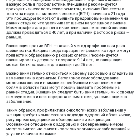
важную роль в профилактике. Женщинам рекомендуется
проходить гинекологические осмотры, включая Пап-тесты и
тесты на вирус папилломы человека (ВПЧ), начиная с 21 года.
Эти процедуры помогают выявить предраковые изменения на
ранних стадиях, что увеличивает шансы на успешное лечение.
Маммография для раннего выявления рака молочной железы
должна проводиться с 40 лет, а при наличии факторов риска —
раньше.
Вакцинация против ВПЧ — важный метод профилактики рака
шейки матки. Вакцина предотвращает инфекции, которые могут
привести к образованию раковых клеток. Рекомендуется
вакцинировать девушек в возрасте 9-14 лет, но вакцинация
может быть полезна и для женщин до 26 лет.
Важно внимательно относиться к своему здоровью и следить за
изменениями в организме. Регулярное самообследование
молочных желез и внимание к необычным выделениям или
болям в области таза могут помочь выявить проблемы на
ранней стадии. Женщинам следует быть внимательными к своему
самочувствию и не игнорировать симптомы, указывающие на
заболевание.
Таким образом, профилактика онкологических заболеваний у
женщин требует комплексного подхода: здоровый образ жизни,
регулярные медицинские обследования и вакцинация.
Осознанное отношение к здоровью и своевременные меры
могут значительно снизить риск онкологических заболеваний и
улучшить качество жизни.