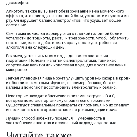
дискомфорт.
Алкоголь также вызывает обезвоживание из-за мочегонного
эффекта, что приводит к головной боли, усталости и сухости во
рту. Он нарушает баланс электролитов, что ухудшает общее
состояние.
Симптомы похмелья варьируются от легкой головной боли и
усталости до тошноты, рвоты и тревожности. Чтобы облегчить
состояние, важно действовать сразу после употребления
алкоголя и на следующий день.
Рекомендуется пить много воды для восстановления
гидратации. Полезны напитки с электролитами, такие как
спортивные напитки или кокосовая вода, для восстановления
минералов.
Легкая углеводная пища может улучшить уровень сахара в крови
и облегчить симптомы. Фрукты, например, бананы, богаты
калием и помогают восстановить электролитный баланс.
Некоторые находят облегчение в витаминах группы B и C,
которые помогают организму справиться с токсинами.
Существуют специальные препараты от похмелья, но их следует
использовать с осторожностью и по рекомендации врача.
Лучший способ избежать похмелья — умеренность в
употреблении алкоголя и осознанный подход к здоровью.
Читайте также