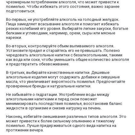
чрезмерным потреблением алкоголя, что может привести к
похмелью. Чтобы избежать этого состояния, важно заранее
подготовиться.
Во-первых, не употребляйте алкоголь на голодный желудок.
Пища замедляет всасывание алкоголя и помогает избежать
резких колебаний его уровня. Выбирайте легкие закуски, богатые
белками и углеводами, например, орехи, сыры или мясные
нарезки.
Во-вторых, контролируйте объем выпиваемого алкоголя.
Установите предел и старайтесь его не превышать. Полезно
чередовать алкогольные напитки с безалкогольными, такими
как вода или соки, чтобы уменьшить общее количество алкоголя
и предотвратить обезвоживание.
В-третьих, выбирайте качественные напитки. Дешевые
алкогольные изделия могут содержать добавки и сивушные
масла, что увеличивает вероятность похмелья. Предпочитайте
проверенные бренды и натуральные напитки.
Не забывайте о гидратации. Употребление воды между
алкогольными напитками и перед сном поможет
минимизировать последствия похмелья, восстановив баланс
жидкости в организме и снизив нагрузку на печень.
Наконец, избегайте смешивания различных типов алкоголя. Это
может привести к более сильному опьянению и тяжелому
похмелью. Лучше придерживаться одного вида напитка на
протяжении вечера.