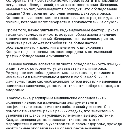
Колоректальный рак также можно предотвратить с помощью
регулярных обследований, таких как колоноскопия. Женщинам,
начиная с 45 лет, рекомендуется проходить это обследование
каждые 10 лет, если нет дополнительных факторов риска.
Колоноскопия позволяет не только выявлять рак, но и удалять
полипы, которые могут перерасти в злокачественные опухоли.
Кроме того, важно учитывать индивидуальные факторы риска,
такие как наследственность, возраст, образ жизни и наличие
хронических заболеваний. Женщинам с повышенным риском
развития рака может потребоваться более частое
обследование или дополнительные методы скрининга.
Консультация с врачом поможет определить оптимальный
график обследований и скринингов.
Не менее важным аспектом является осведомленность женщин
о симптомах, которые могут указывать на наличие рака.
Регулярное самообследование молочных желез, внимание к
изменениям в менструальном цикле и любые необычные
симптомы, такие как необъяснимая потеря веса или изменения в
привычках кишечника, должны стать частью общего подхода к
здоровью.
В заключение, регулярные медицинские обследования и
скрининги являются важнейшими инструментами в
профилактике онкологических заболеваний у женщин. Они
помогают выявлять рак на ранних стадиях, что значительно
увеличивает шансы на успешное лечение и выздоровление.
Каждая женщина должна осознавать важность этих
мероприятий и активно участвовать в своем здоровье, проходя
необходимые обследования и следуя рекомендациям