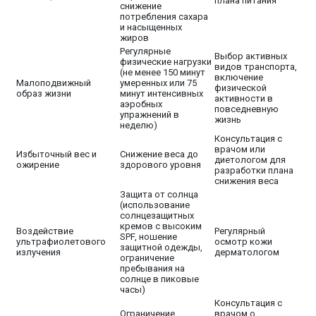
плана питания
снижение
потребления сахара
и насыщенных
жиров
Регулярные
Выбор активных
физические нагрузки
видов транспорта,
(не менее 150 минут
включение
Малоподвижный
умеренных или 75
физической
образ жизни
минут интенсивных
активности в
аэробных
повседневную
упражнений в
жизнь
неделю)
Консультация с
врачом или
Избыточный вес и
Снижение веса до
диетологом для
ожирение
здорового уровня
разработки плана
снижения веса
Защита от солнца
(использование
солнцезащитных
кремов с высоким
Воздействие
Регулярный
SPF, ношение
ультрафиолетового
осмотр кожи
защитной одежды,
излучения
дерматологом
ограничение
пребывания на
солнце в пиковые
часы)
Консультация с
Ограничение
врачом о