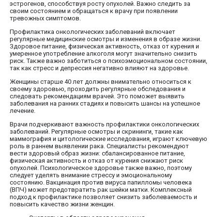
эстрогенов, способствуя росту опухолей. Важно следить за
своим состоянием и обращаться к врачу при появлении
тревожных симптомов.
Профилактика онкологических заболеваний включает
регулярные медицинские осмотры и изменения в образе жизни.
Здоровое питание, физическая активность, отказ от курения и
умеренное употребление алкоголя могут значительно снизить
риск. Также важно заботиться о психоэмоциональном состоянии,
так как стресс и депрессия негативно влияют на здоровье.
Женщины старше 40 лет должны внимательно относиться к
своему здоровью, проходить регулярные обследования и
следовать рекомендациям врачей. Это поможет выявить
заболевания на ранних стадиях и повысить шансы на успешное
лечение.
Врачи подчеркивают важность профилактики онкологических
заболеваний. Регулярные осмотры и скрининги, такие как
маммография и цитологические исследования, играют ключевую
роль в раннем выявлении рака. Специалисты рекомендуют
вести здоровый образ жизни: сбалансированное питание,
физическая активность и отказ от курения снижают риск
опухолей. Психологическое здоровье также важно, поэтому
следует уделять внимание стрессу и эмоциональному
состоянию. Вакцинация против вируса папилломы человека
(ВПЧ) может предотвратить рак шейки матки. Комплексный
подход к профилактике позволяет снизить заболеваемость и
повысить качество жизни женщин.