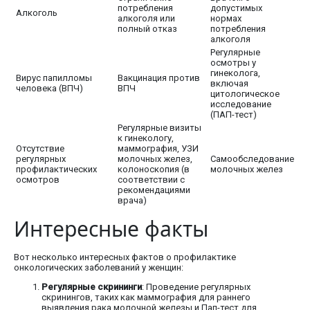
потребления
допустимых
Алкоголь
алкоголя или
нормах
полный отказ
потребления
алкоголя
Регулярные
осмотры у
гинеколога,
Вирус папилломы
Вакцинация против
включая
человека (ВПЧ)
ВПЧ
цитологическое
исследование
(ПАП-тест)
Регулярные визиты
к гинекологу,
Отсутствие
маммография, УЗИ
регулярных
молочных желез,
Самообследование
профилактических
колоноскопия (в
молочных желез
осмотров
соответствии с
рекомендациями
врача)
Интересные факты
Вот несколько интересных фактов о профилактике
онкологических заболеваний у женщин:
Регулярные скрининги
: Проведение регулярных
скринингов, таких как маммография для раннего
выявления рака молочной железы и Пап-тест для