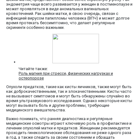
эндометрия чаще всего развивается у женщин в постменопаузе и
может проявляться в виде аномальных вагинальных
кровотечений. Рак шейки матки, в свою очередь, связан с
инфекцией вирусом папилломы человека (ВПЧ) и может долгое
время протекать бессимптомно, что делает регулярные
скрининги особенно важными.
Читайте также:
Роль магния при стрессе, физических нагрузках и
остеопорозе
Опухоли придатков, такие как кисты яичников, также могут быть
как доброкачественными, так и злокачественными. Кисты часто
не вызывают симптомов и могут быть обнаружены случайно во
время ультразвукового исследования. Однако некоторые кисты
могут вызывать боль и другие проблемы, требующие
медицинского вмешательства.
Важно понимать, что ранняя диагностика и регулярные
медицинские осмотры играют ключевую роль в профилактике и
лечении опухолей матки и придатков. Женщинам рекомендуется
проходить гинекологические обследования не реже одного раза
в год, а также следить за своим состоянием и обращать