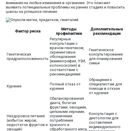
внимание на любые изменения в организме. Это поможет
выявить потенциальные проблемы на ранних стадиях и повысить
шансы на успешное лечение.
Методы
Дополнительные
Фактор риска
профилактики
рекомендации
Регулярные
консультации с
врачом-генетиком,
Генетическое
скрининговые
Генетическая
консультирование
обследования
предрасположенность
для планирования
(маммография, УЗИ,
семьи
колоноскопия) в
соответствии с
рекомендациями
Обращение к
Полный отказ от
специалистам для
Курение
курения
помощи в отказе
от курения
Сбалансированная
диета, богатая
фруктами, овощами,
цельными зернами,
Консультация с
Нездоровое питание
ограничение
диетологом для
(избыток жиров,
потребления
составления
недостаток фруктов и
красного и
индивидуального
овощей)
обработанного мяса,