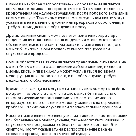
Одним из наиболее распространенных проявлений является
аномальное вагинальное кровотечение. Это может включать
кровотечения между менструациями, после полового акта или в
постменопаузе. Такие изменения в менструальном цикле могут
указывать на наличие опухолей или предраковых состояний, и
требуют немедленного обращения к врачу.
Другим важным симптомом является изменение характера
выделений из влагалища. Если выделения становятся более
обильными, имеют неприятный запах или изменяют цвет, это
может быть признаком воспалительного процесса или
опухолевого процесса.
Боль в области таза также является тревожным сигналом. Она
может быть связана с различными заболеваниями, включая
миомы, кисты или рак. Боль может усиливаться во время
менструации или полового акта, и в любом случае требует
медицинского обследования.
Кроме того, женщины могут испытывать дискомфорт или боль
во время полового акта, что также может быть связано с
онкологическими заболеваниями. Это состояние часто
игнорируется, но его наличие может указывать на серьезные
проблемы, такие как опухоли или воспалительные процессы.
Наконец, изменения в мочеиспускании, такие как частые позывы
или болезненное мочеиспускание, также могут быть связаны с
опухолевыми процессами в области половых органов. Эти
симптомы могут указывать на распространение рака на
соседние органы, такие как мочевой пузырь.