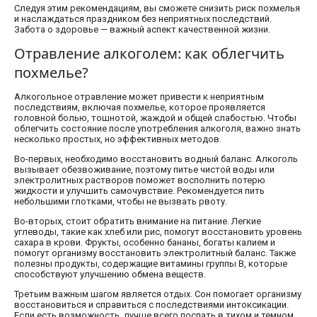
Следуя этим рекомендациям, вы сможете снизить риск похмелья
и наслаждаться праздником без неприятных последствий.
Забота о здоровье — важный аспект качественной жизни.
Отравление алкоголем: как облегчить
похмелье?
Алкогольное отравление может привести к неприятным
последствиям, включая похмелье, которое проявляется
головной болью, тошнотой, жаждой и общей слабостью. Чтобы
облегчить состояние после употребления алкоголя, важно знать
несколько простых, но эффективных методов.
Во-первых, необходимо восстановить водный баланс. Алкоголь
вызывает обезвоживание, поэтому питье чистой воды или
электролитных растворов поможет восполнить потерю
жидкости и улучшить самочувствие. Рекомендуется пить
небольшими глотками, чтобы не вызвать рвоту.
Во-вторых, стоит обратить внимание на питание. Легкие
углеводы, такие как хлеб или рис, помогут восстановить уровень
сахара в крови. Фрукты, особенно бананы, богаты калием и
помогут организму восстановить электролитный баланс. Также
полезны продукты, содержащие витамины группы B, которые
способствуют улучшению обмена веществ.
Третьим важным шагом является отдых. Сон помогает организму
восстановиться и справиться с последствиями интоксикации.
Если есть возможность, лучше всего поспать в тихом и темном