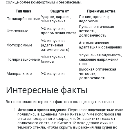
солнце более комфортным и безопасным.
Тип линз
Защита от
Преимущества
Ударов, царапин,
Легкие, прочные,
Поликарбонатные
УФ-излучения
недорогие
Лучшая оптическая
УФ-излучения,
Стеклянные
четкость,
преломления света
долговечность
УФ-излучения
Автоматическая
Фотохромные
(адаптивная
адаптация к освещению
затемненность)
Улучшенная видимость,
УФ-излучения,
Поляризационные
снижение напряжения
бликов
глаз
Высокая оптическая
Минеральные
УФ-излучения
четкость,
долговечность
Интересные факты
Вот несколько интересных фактов о солнцезащитных очках:
История и происхождение
: Первые солнцезащитные очки
появились в Древнем Риме и Китае. В Риме использовали
очки из прозрачного кварца, чтобы защитить глаза от
солнечного света, а в Китае в 12 веке делали очки из
темного стекла, чтобы скрыть выражения лиц судей во