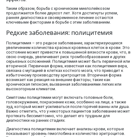
Таким образом, борьба с хроническим миелолейкозом
продолжается более двухсот лет. Хотя достигнуты успехи,
ранняя диагностика и своевременное лечение остаются
ключевыми факторами в борьбе с этим заболеванием.
Редкие заболевания: полицитемия
Полицитемия – это редкое заболевание, характеризующееся
увеличением количества красных кровяных клеток в крови. Это
состояние может привести к повышенной вязкости крови, что, в
свою очередь, увеличивает риск тромбообразования и других
серьезных осложнений. Полицитемия может быть первичной или
вторичной. Первичная форма, известная как полицитемия вера,
связана с мутацией в клетках костного мозга, что приводит к
избыточному производству эритроцитов. Вторичная форма
возникает как реакция на внешние факторы, такие как
хроническая гипоксия, вызванная заболеваниями легких или
высокогорным климатом.
Симптомы полицитемии могут включать головные боли,
головокружение, покраснение кожи, особенно на лице, а также
зуд, который может усиливаться после горячей ванны или душа.
Важно отметить, что у некоторых пациентов заболевание может
протекать бессимптомно, что делает его трудным для
диагностики на ранних стадиях.
Диагностика полицитемии включает анализы крови, которые
показывают уровень гемоглобина и количество эритроцитов.