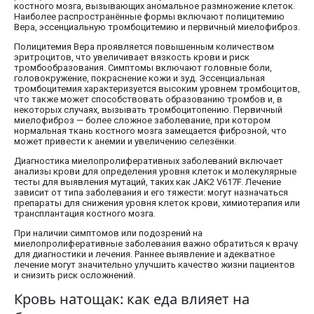
костного мозга, вызывающих аномальное размножение клеток.
Наиболее распространённые формы включают полицитемию
Вера, эссенциальную тромбоцитемию и первичный миелофиброз.
Полицитемия Вера проявляется повышенным количеством
эритроцитов, что увеличивает вязкость крови и риск
тромбообразования. Симптомы включают головные боли,
головокружение, покраснение кожи и зуд. Эссенциальная
тромбоцитемия характеризуется высоким уровнем тромбоцитов,
что также может способствовать образованию тромбов и, в
некоторых случаях, вызывать тромбоцитопению. Первичный
миелофиброз — более сложное заболевание, при котором
нормальная ткань костного мозга замещается фиброзной, что
может привести к анемии и увеличению селезёнки.
Диагностика миелопролиферативных заболеваний включает
анализы крови для определения уровня клеток и молекулярные
тесты для выявления мутаций, таких как JAK2 V617F. Лечение
зависит от типа заболевания и его тяжести: могут назначаться
препараты для снижения уровня клеток крови, химиотерапия или
трансплантация костного мозга.
При наличии симптомов или подозрений на
миелопролиферативные заболевания важно обратиться к врачу
для диагностики и лечения. Раннее выявление и адекватное
лечение могут значительно улучшить качество жизни пациентов
и снизить риск осложнений.
Кровь натощак: как еда влияет на