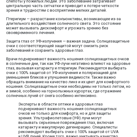
слепоты у пожилых людей. Это заболевание затрагивает
центральную часть сетчатки и приводит к потере четкости
зрения и трудностям с восприятием мелких деталей.
Птеригиум — разрастание конъюнктивы, возникающее из-за
длительного воздействия солнечного света. Это состояние
может вызывать дискомфорт и угрожать зрению без
своевременного лечения.
Защита глаз от УФ-излучения — важная задача. Солнцезащитные
очки с соответствующей защитой могут снизить риск
заболеваний и сохранить здоровье глаз.
Врачи подчеркивают важность ношения солнцезащитных очков
в солнечные дни, так как УФ-лучи негативно влияют на здоровье
глаз, вызывая катаракту и птеригиум. Рекомендуется выбирать
очки с 100% защитой от УФ-излучения и поляризацией для
уменьшения бликов и улучшения видимости. Также важно
обращать внимание на качество линз и их цвет для комфортного
ношения. Солнцезащитные очки необходимы не только летом, но
и зимой, особенно на горнолыжных курортах, где отражение
солнечных лучей от снега особенно интенсивно.
Эксперты в области оптики и здоровья глаз
подчеркивают важность ношения солнцезащитных
очков не только для комфорта, но и для защиты
зрения. Ультрафиолетовые (УФ) лучи могут
вызывать серьезные повреждения глаз, включая
катаракту и макулярную дегенерацию. Специалисты
рекомендуют выбирать очки с 100% защитой от UVA
и UVB лучей. Кроме того, важно учитывать качество