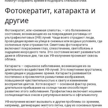
помогут сохранить зрение и подобрать стильные очки.
Фотокератит, катаракта и
другие
Фотокератит, или «снежная слепота», — это болезненное
состояние, возникающее из-за повреждения роговицы от
ультрафиолетовых (УФ) лучей. Чаще всего страдают люди,
проводящие время на улице в снежных или водных условиях, где
солнечные лучи отражаются. Симптомы фотокератита
включают покраснение глаз, слезотечение, светобоязнь и
ощущение инородного тела. Это состояние может развиваться
даже в облачные дни, так как УФ-излучение проникает сквозь
облака.
Катаракта — серьезное заболевание, возникающее из-за
длительного воздействия УФ-лучей. Это помутнение хрусталика,
приводящее к ухудшению зрения. Катаракта развивается
постепенно и проявляется размытиями изображения,
повышенной чувствительностью к свету и изменением
восприятия цветов. Хотя возраст — основной фактор риска,
длительное пребывание на солнце также способствует
развитию этого заболевания. Профилактика включает ношение
солнцезащитных очков и регулярные визиты к офтальмологу.
УФ-излучение может вызывать и другие проблемы со зрением,
например, дегенерацию желтого пятна, одну из основных причин