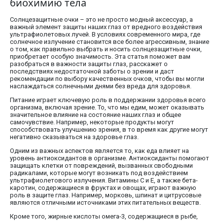
биохимию тела
Солнцезащитные очки – это не просто модный аксессуар, а
важный элемент защиты наших глаз от вредного воздействия
ультрафиолетовых лучей. В условиях современного мира, где
солнечное излучение становится все более агрессивным, знание
о том, как правильно выбрать и носить солнцезащитные очки,
приобретает особую значимость. Эта статья поможет вам
разобраться в важности защиты глаз, расскажет о
последствиях недостаточной заботы о зрении и даст
рекомендации по выбору качественных очков, чтобы вы могли
наслаждаться солнечными днями без вреда для здоровья.
Питание играет ключевую роль в поддержании здоровья всего
организма, включая зрение. То, что мы едим, может оказывать
значительное влияние на состояние наших глаз и общее
самочувствие. Например, некоторые продукты могут
способствовать улучшению зрения, в то время как другие могут
негативно сказываться на здоровье глаз.
Одним из важных аспектов является то, как еда влияет на
уровень антиоксидантов в организме. Антиоксиданты помогают
защищать клетки от повреждений, вызванных свободными
радикалами, которые могут возникать под воздействием
ультрафиолетового излучения. Витамины C и E, а также бета-
каротин, содержащиеся в фруктах и овощах, играют важную
роль в защите глаз. Например, морковь, шпинат и цитрусовые
являются отличными источниками этих питательных веществ.
Кроме того, жирные кислоты омега-3, содержащиеся в рыбе,