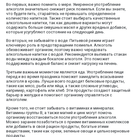
Во-первых, важно помнить о мере. Умеренное употребление
алкоголя значительно снижает риск похмелья. Если вы знаете,
что будете пить, старайтесь не превышать определенное
количество напитков. Также стоит выбирать качественные
алкогольные напитки, так как дешевые варианты могут
содержать больше сивушных масел и других вредных добавок,
которые усугубляют состояние на следующий день.
Во-вторых, не забывайте о воде. Питьевой режим играет
ключевую роль в предотвращении похмелья. Алкоголь
обезвоживает организм, поэтому важно чередовать
алкогольные напитки с водой. Рекомендуется выпивать стакан
воды между каждым бокалом алкоголя. Это поможет
поддерживать водный баланс и снизит нагрузку на печень.
Третьим важным моментом является еда. Употребление пищи
перед и во время праздника поможет замедлить всасывание
алкоголя в кровь. Лучше всего подходят белковые продукты,
такие как мясо, рыба или яйца, а также сложные углеводы,
например, картофель или хлеб. Эти продукты создают защитный
барьер в желудке и помогают организму справляться с
алкоголем.
Кроме того, не стоит забывать о витаминах и минералах.
Витамины группы B, а также магний и цинк могут помочь
организму восстановиться после употребления алкоголя.
Можно заранее позаботиться о приеме витаминных комплексов
или добавить в свой рацион продукты, богатые этими
веществами, такие как орехи, зеленые овощи и цельнозерновые
продукты.