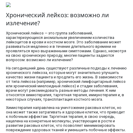
Хронический лейкоз: возможно ли
излечение?
Хронический лейкоз — это группа заболеваний,
характеризующихся аномальным увеличением количества
лейкоцитов в крови и костном мозге. Это заболевание может
развиваться медленно и в течение длительного времени не
проявляться ярко выраженными симптомами. Однако, несмотря
на свою хроническую природу, многие пациенты задаются
вопросом: возможно ли излечение?
На сегодняшний день существуют различные подходы к лечению
хронического лейкоза, которые могут значительно улучшить
качество жизни пациента и продлить его жизнь. В зависимости
от типа лейкоза (например, хронический лимфоцитарный лейкоз
или хронический миелоидный лейкоз) и стадии заболевания,
врачи могут рекомендовать разные методы лечения. К ним
относятся химиотерапия, таргетная терапия, иммунотерапия и, в
некоторых случаях, трансплантация костного мозга.
Химиотерапия направлена на уничтожение раковых клеток, но
она может также затрагивать и здоровые клетки, что приводит
к побочным эффектам. Таргетная терапия, в свою очередь,
нацелена на конкретные молекулы, участвующие в росте и
развитии раковых клеток, что позволяет минимизировать
повреждение здоровых тканей и уменьшить побочные эффекты.