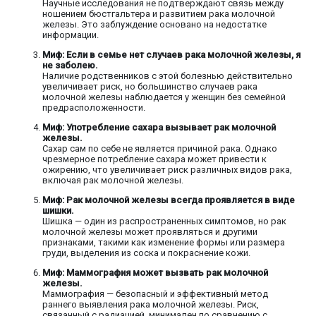
Научные исследования не подтверждают связь между
ношением бюстгальтера и развитием рака молочной
железы. Это заблуждение основано на недостатке
информации.
Миф: Если в семье нет случаев рака молочной железы, я
не заболею.
Наличие родственников с этой болезнью действительно
увеличивает риск, но большинство случаев рака
молочной железы наблюдается у женщин без семейной
предрасположенности.
Миф: Употребление сахара вызывает рак молочной
железы.
Сахар сам по себе не является причиной рака. Однако
чрезмерное потребление сахара может привести к
ожирению, что увеличивает риск различных видов рака,
включая рак молочной железы.
Миф: Рак молочной железы всегда проявляется в виде
шишки.
Шишка — один из распространенных симптомов, но рак
молочной железы может проявляться и другими
признаками, такими как изменение формы или размера
груди, выделения из соска и покраснение кожи.
Миф: Маммография может вызвать рак молочной
железы.
Маммография — безопасный и эффективный метод
раннего выявления рака молочной железы. Риск,
связанный с радиацией, минимален по сравнению с