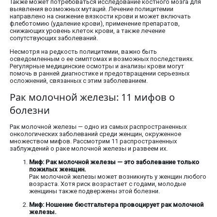
Также может потребоваться исследование костного мозга для
выявления возможных мутаций. Лечение полицитемии
направлено на снижение вязкости крови и может включать
флеботомию (удаление крови), применение препаратов,
снижающих уровень клеток крови, а также лечение
сопутствующих заболеваний.
Несмотря на редкость полицитемии, важно быть
осведомленным о ее симптомах и возможных последствиях.
Регулярные медицинские осмотры и анализы крови могут
помочь в ранней диагностике и предотвращении серьезных
осложнений, связанных с этим заболеванием.
Рак молочной железы: 11 мифов о
болезни
Рак молочной железы — одно из самых распространенных
онкологических заболеваний среди женщин, окруженное
множеством мифов. Рассмотрим 11 распространенных
заблуждений о раке молочной железы и развеем их.
Миф: Рак молочной железы — это заболевание только
пожилых женщин.
Рак молочной железы может возникнуть у женщин любого
возраста. Хотя риск возрастает с годами, молодые
женщины также подвержены этой болезни.
Миф: Ношение бюстгальтера провоцирует рак молочной
железы.