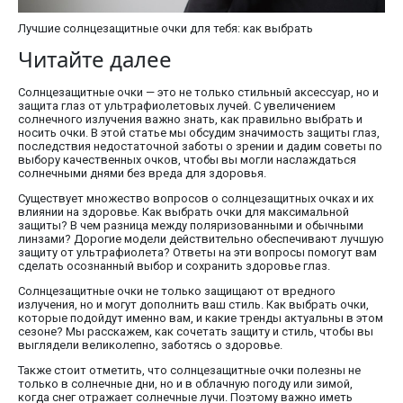
Лучшие солнцезащитные очки для тебя: как выбрать
Читайте далее
Солнцезащитные очки — это не только стильный аксессуар, но и
защита глаз от ультрафиолетовых лучей. С увеличением
солнечного излучения важно знать, как правильно выбрать и
носить очки. В этой статье мы обсудим значимость защиты глаз,
последствия недостаточной заботы о зрении и дадим советы по
выбору качественных очков, чтобы вы могли наслаждаться
солнечными днями без вреда для здоровья.
Существует множество вопросов о солнцезащитных очках и их
влиянии на здоровье. Как выбрать очки для максимальной
защиты? В чем разница между поляризованными и обычными
линзами? Дорогие модели действительно обеспечивают лучшую
защиту от ультрафиолета? Ответы на эти вопросы помогут вам
сделать осознанный выбор и сохранить здоровье глаз.
Солнцезащитные очки не только защищают от вредного
излучения, но и могут дополнить ваш стиль. Как выбрать очки,
которые подойдут именно вам, и какие тренды актуальны в этом
сезоне? Мы расскажем, как сочетать защиту и стиль, чтобы вы
выглядели великолепно, заботясь о здоровье.
Также стоит отметить, что солнцезащитные очки полезны не
только в солнечные дни, но и в облачную погоду или зимой,
когда снег отражает солнечные лучи. Поэтому важно иметь