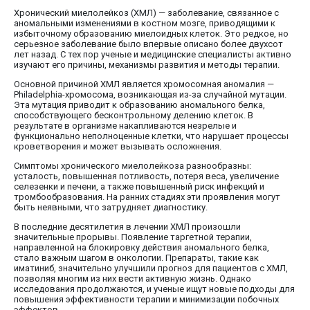
Хронический миелолейкоз (ХМЛ) — заболевание, связанное с
аномальными изменениями в костном мозге, приводящими к
избыточному образованию миелоидных клеток. Это редкое, но
серьезное заболевание было впервые описано более двухсот
лет назад. С тех пор ученые и медицинские специалисты активно
изучают его причины, механизмы развития и методы терапии.
Основной причиной ХМЛ является хромосомная аномалия —
Philadelphia-хромосома, возникающая из-за случайной мутации.
Эта мутация приводит к образованию аномального белка,
способствующего бесконтрольному делению клеток. В
результате в организме накапливаются незрелые и
функционально неполноценные клетки, что нарушает процессы
кроветворения и может вызывать осложнения.
Симптомы хронического миелолейкоза разнообразны:
усталость, повышенная потливость, потеря веса, увеличение
селезенки и печени, а также повышенный риск инфекций и
тромбообразования. На ранних стадиях эти проявления могут
быть неявными, что затрудняет диагностику.
В последние десятилетия в лечении ХМЛ произошли
значительные прорывы. Появление таргетной терапии,
направленной на блокировку действия аномального белка,
стало важным шагом в онкологии. Препараты, такие как
иматиниб, значительно улучшили прогноз для пациентов с ХМЛ,
позволяя многим из них вести активную жизнь. Однако
исследования продолжаются, и ученые ищут новые подходы для
повышения эффективности терапии и минимизации побочных
эффектов.