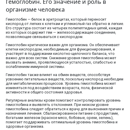
Гемоглобин. Его значение и роль в
организме человека
Гемоглобин — белок в эритроцитах, который переносит
кислород от легких к клеткам и углекислый газ обратно в легкие.
Его структура состоит из четырех полипептидных цепей, каждая
из которых содержит гем — железосодержащее соединение,
позволяющее связываться с кислородом.
Гемоглобин критически важен для организма. Он обеспечивает
клетки кислородом, необходимым для функционирования, и
участвует в поддержании кислотно-щелочного баланса, что
важно для всех систем. Снижение уровня гемоглобина может
вызвать анемию, проявляющуюся усталостью, слабостью и
ослаблением иммунной системы.
Гемоглобин также влияет на обмен веществ, способствуя
усвоению питательных веществ, поскольку кислород необходим
для метаболических процессов. Уровень гемоглобина может
изменяться под воздействием возраста, пола, физической
активности и общего состояния здоровья.
Регулярные анализы крови помогают контролировать уровень
гемоглобина и выявлять отклонения. При низком уровне
гемоглобина следует обратиться к врачу для выяснения причин и
назначения лечения. Сбалансированное питание с продуктами,
богатыми железом (красное мясо, бобовые, орехи, зелень),
помогает поддерживать оптимальный уровень гемоглобина и
здоровье организма.