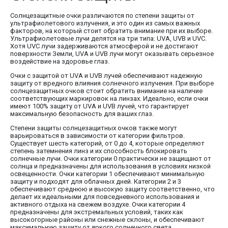
Солнцезащитные очки различаются по степени защиты от
ультрафиолетового излучения, и это один из самых важных
факторов, на который стоит обратить внимание при их выборе.
Ультрафиолетовые лучи делятся на три типа: UVA, UVB и UVC.
Хотя UVC лучи задерживаются атмосферой и не достигают
поверхности Земли, UVA и UVB лучи могут оказывать серьезное
воздействие на здоровье глаз.
Очки с защитой от UVA и UVB лучей обеспечивают надежную
защиту от вредного влияния солнечного излучения. При выборе
солнцезащитных очков стоит обратить внимание на наличие
соответствующих маркировок на линзах. Идеально, если очки
имеют 100% защиту от UVA и UVB лучей, что гарантирует
максимальную безопасность для ваших глаз.
Степени защиты солнцезащитных очков также могут
варьироваться в зависимости от категории фильтров.
Существует шесть категорий, от 0 до 4, которые определяют
степень затемнения линз и их способность блокировать
солнечные лучи. Очки категории 0 практически не защищают от
солнца и предназначены для использования в условиях низкой
освещенности. Очки категории 1 обеспечивают минимальную
защиту и подходят для облачных дней. Категории 2 и 3
обеспечивают среднюю и высокую защиту соответственно, что
делает их идеальными для повседневного использования и
активного отдыха на свежем воздухе. Очки категории 4
предназначены для экстремальных условий, таких как
высокогорные районы или снежные склоны, и обеспечивают
максимальную защиту от яркого солнечного света.