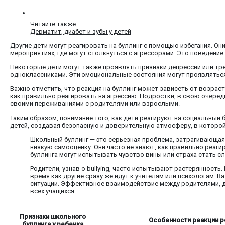
Читайте также:
Дерматит, диабет и зубы у детей
Другие дети могут реагировать на буллинг с помощью избегания. Они
мероприятиях, где могут столкнуться с агрессорами. Это поведение
Некоторые дети могут также проявлять признаки депрессии или тр
одноклассниками. Эти эмоциональные состояния могут проявляться 
Важно отметить, что реакция на буллинг может зависеть от возраста
как правильно реагировать на агрессию. Подростки, в свою очеред
своими переживаниями с родителями или взрослыми.
Таким образом, понимание того, как дети реагируют на социальный
детей, создавая безопасную и доверительную атмосферу, в которо
Школьный буллинг — это серьезная проблема, затрагивающая 
низкую самооценку. Они часто не знают, как правильно реаги
буллинга могут испытывать чувство вины или страха стать с
Родители, узнав о bullying, часто испытывают растерянност
время как другие сразу же идут к учителям или психологам.
ситуации. Эффективное взаимодействие между родителями, д
всех учащихся.
Признаки школьного
Особенности реакции р
буллинга у ребенка