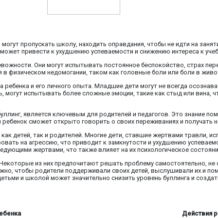
 могут пропускать школу, находить оправдания, чтобы не идти на занят
 может привести к ухудшению успеваемости и снижению интереса к учеб
евожности. Они могут испытывать постоянное беспокойство, страх пе
в физическом недомогании, таком как головные боли или боли в живот
 ребенка и его личного опыта. Младшие дети могут не всегда осознавать
ь, могут испытывать более сложные эмоции, такие как стыд или вина, 
 буллинг, является ключевым для родителей и педагогов. Это знание 
й ребенок сможет открыто говорить о своих переживаниях и получать
как детей, так и родителей. Многие дети, ставшие жертвами травли, и
ровать на агрессию, что приводит к замкнутости и ухудшению успеваем
ледующими жертвами, что также влияет на их психологическое состояни
ь. Некоторые из них предпочитают решать проблему самостоятельно, не
 Важно, чтобы родители поддерживали своих детей, выслушивали их и п
етьми и школой может значительно снизить уровень буллинга и созда
ебенка
Действия р