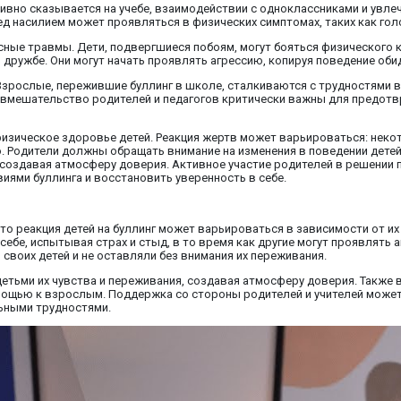
вно сказывается на учебе, взаимодействии с одноклассниками и увлече
ед насилием может проявляться в физических симптомах, таких как гол
сные травмы. Дети, подвергшиеся побоям, могут бояться физического 
 дружбе. Они могут начать проявлять агрессию, копируя поведение оби
 Взрослые, пережившие буллинг в школе, сталкиваются с трудностями 
 вмешательство родителей и педагогов критически важны для предот
 физическое здоровье детей. Реакция жертв может варьироваться: нек
 Родители должны обращать внимание на изменения в поведении детей 
оздавая атмосферу доверия. Активное участие родителей в решении 
иями буллинга и восстановить уверенность в себе.
то реакция детей на буллинг может варьироваться в зависимости от и
ебе, испытывая страх и стыд, в то время как другие могут проявлять 
своих детей и не оставляли без внимания их переживания.
тьми их чувства и переживания, создавая атмосферу доверия. Также в
мощью к взрослым. Поддержка со стороны родителей и учителей может
ьными трудностями.