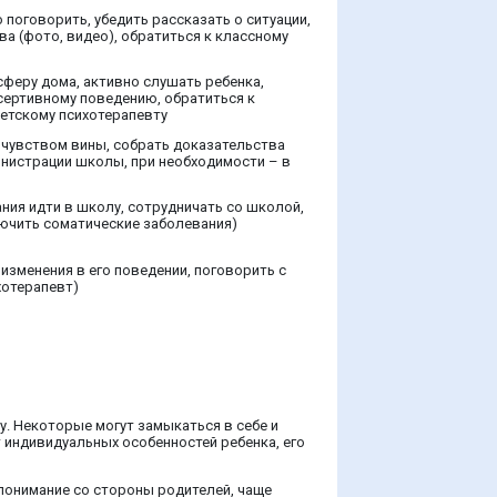
 поговорить, убедить рассказать о ситуации,
ва (фото, видео), обратиться к классному
еру дома, активно слушать ребенка,
ссертивному поведению, обратиться к
детскому психотерапевту
 чувством вины, собрать доказательства
инистрации школы, при необходимости – в
ния идти в школу, сотрудничать со школой,
лючить соматические заболевания)
изменения в его поведении, поговорить с
хотерапевт)
у. Некоторые могут замыкаться в себе и
т индивидуальных особенностей ребенка, его
 понимание со стороны родителей, чаще