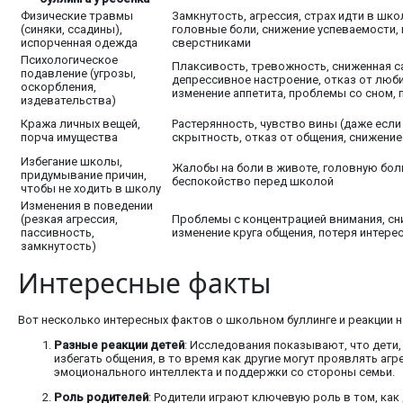
Физические травмы
Замкнутость, агрессия, страх идти в школ
(синяки, ссадины),
головные боли, снижение успеваемости, 
испорченная одежда
сверстниками
Психологическое
Плаксивость, тревожность, сниженная с
подавление (угрозы,
депрессивное настроение, отказ от люб
оскорбления,
изменение аппетита, проблемы со сном,
издевательства)
Кража личных вещей,
Растерянность, чувство вины (даже если 
порча имущества
скрытность, отказ от общения, снижени
Избегание школы,
Жалобы на боли в животе, головную бол
придумывание причин,
беспокойство перед школой
чтобы не ходить в школу
Изменения в поведении
(резкая агрессия,
Проблемы с концентрацией внимания, сн
пассивность,
изменение круга общения, потеря интерес
замкнутость)
Интересные факты
Вот несколько интересных фактов о школьном буллинге и реакции на
Разные реакции детей
: Исследования показывают, что дети,
избегать общения, в то время как другие могут проявлять аг
эмоционального интеллекта и поддержки со стороны семьи.
Роль родителей
: Родители играют ключевую роль в том, как