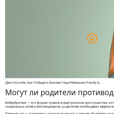
Два Способа, Как Победить Буллинг Над Ребенком | Family is…
Могут ли родители противод
Кибербуллинг — это форма травли в виртуальном пространстве, кот
социальных сетей и мессенджеров, родителям необходимо эффектив
Первый шаг — установить открытый диалог с детьми. Родители дол