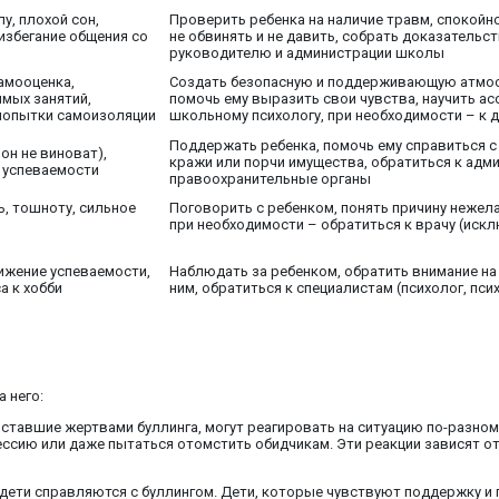
у, плохой сон,
Проверить ребенка на наличие травм, спокойно
избегание общения со
не обвинять и не давить, собрать доказательст
руководителю и администрации школы
амооценка,
Создать безопасную и поддерживающую атмосф
имых занятий,
помочь ему выразить свои чувства, научить а
 попытки самоизоляции
школьному психологу, при необходимости – к 
Поддержать ребенка, помочь ему справиться с
он не виноват),
кражи или порчи имущества, обратиться к адм
е успеваемости
правоохранительные органы
ь, тошноту, сильное
Поговорить с ребенком, понять причину нежела
при необходимости – обратиться к врачу (иск
ижение успеваемости,
Наблюдать за ребенком, обратить внимание на 
а к хобби
ним, обратиться к специалистам (психолог, пси
 него:
 ставшие жертвами буллинга, могут реагировать на ситуацию по-разном
рессию или даже пытаться отомстить обидчикам. Эти реакции зависят о
 дети справляются с буллингом. Дети, которые чувствуют поддержку и