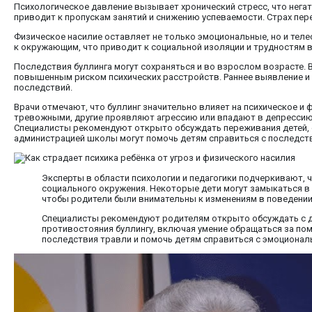
Психологическое давление вызывает хронический стресс, что негати
приводит к пропускам занятий и снижению успеваемости. Страх пер
Физическое насилие оставляет не только эмоциональные, но и теле
к окружающим, что приводит к социальной изоляции и трудностям в
Последствия буллинга могут сохраняться и во взрослом возрасте.
повышенным риском психических расстройств. Раннее выявление и
последствий.
Врачи отмечают, что буллинг значительно влияет на психическое и
тревожными, другие проявляют агрессию или впадают в депрессию.
Специалисты рекомендуют открыто обсуждать переживания детей, с
администрацией школы могут помочь детям справиться с последств
Эксперты в области психологии и педагогики подчеркивают, ч
социального окружения. Некоторые дети могут замыкаться в с
чтобы родители были внимательны к изменениям в поведении 
Специалисты рекомендуют родителям открыто обсуждать с де
противостояния буллингу, включая умение обращаться за по
последствия травли и помочь детям справиться с эмоционал