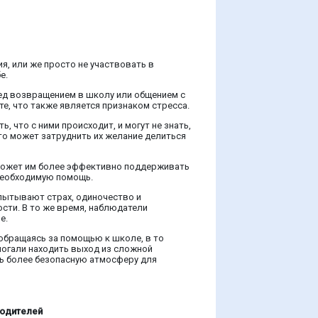
ия, или же просто не участвовать в
е.
ред возвращением в школу или общением с
е, что также является признаком стресса.
, что с ними происходит, и могут не знать,
что может затруднить их желание делиться
поможет им более эффективно поддерживать
 необходимую помощь.
спытывают страх, одиночество и
ости. В то же время, наблюдатели
е.
 обращаясь за помощью к школе, в то
омогали находить выход из сложной
ть более безопасную атмосферу для
одителей