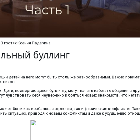
 В гостях Ксения Падерина
альный буллинг
ции детей на него могут быть столь же разнообразными. Важно понимат
стников.
 Дети, подвергающиеся буллингу, могут начать избегать общения с друг
гут чувствовать себя неуверенно и бояться новых знакомств, что нега
 может быть как вербальная агрессия, так и физические конфликты. Та
убить ситуацию, приводя к новым конфликтам и даже к ухудшению отно