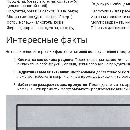
Продукты, богатые клетчаткой (отруби,
Регулируют работу к
цельнозерновой хлеб)
Продукты, богатые белком (яйца, рыба)
Необходимы для реге
Молочные продукты (кефир, йогурт)
Источник кальция и п
Острые специи, алкоголь, кофе
Могут раздражать ки
Жирные, жареные продукты, фастфуд
Тяжелые для пищевар
Интересные факты
Вот несколько интересных фактов о питании после удаления гемор
Клетчатка как основа рациона
: После операции важно увелич
включать в себя фрукты, овощи, цельнозерновые продукты и
Гидратация имеет значение
: Употребление достаточного кол
помогает избежать напряжения во время дефекации, что осо
Избегание раздражающих продуктов
: После удаления гемо
кофеина. Эти продукты могут вызывать раздражение кишечник