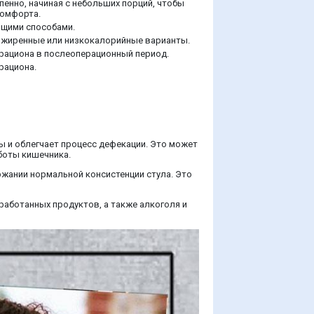
пенно, начиная с небольших порций, чтобы
комфорта.
ящими способами.
зжиренные или низкокалорийные варианты.
рациона в послеоперационный период.
рациона.
ры и облегчает процесс дефекации. Это может
боты кишечника.
ржании нормальной консистенции стула. Это
работанных продуктов, а также алкоголя и