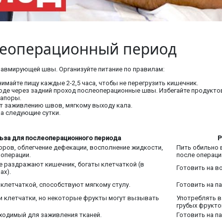
леоперационный период
равмирующей швы. Организуйте питание по правилам:
майте пищу каждые 2-2,5 часа, чтобы не перегрузить кишечник.
ходе через задний проход послеоперационные швы. Избегайте продукт
запоры.
ет заживлению швов, мягкому выходу кала.
на следующие сутки.
ьза для послеоперационного периода
Р
ров, облегчение дефекации, восполнение жидкости,
Пить обильно в
 операции.
после операци
не раздражают кишечник, богаты клетчаткой (в
Готовить на в
ах).
клетчаткой, способствуют мягкому стулу.
Готовить на па
и клетчатки, но некоторые фрукты могут вызывать
Употреблять в
грубых фрукто
бходимый для заживления тканей.
Готовить на па