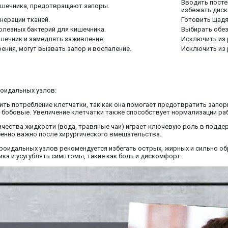
Вводить посте
ишечника, предотвращают запоры.
избежать дис
нерации тканей.
Готовить щад
олезных бактерий для кишечника.
Выбирать обе
шечник и замедлять заживление.
Исключить из 
ения, могут вызвать запор и воспаление.
Исключить из 
роидальных узлов:
ить потребление клетчатки, так как она помогает предотвратить запо
 бобовые. Увеличение клетчатки также способствует нормализации ра
ичества жидкости (вода, травяные чаи) играет ключевую роль в подде
бенно важно после хирургического вмешательства.
рроидальных узлов рекомендуется избегать острых, жирных и сильно об
а и усугублять симптомы, такие как боль и дискомфорт.