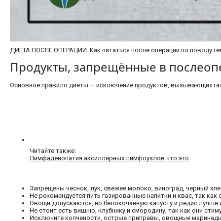
ДИЕТА ПОСЛЕ ОПЕРАЦИИ. Как питаться после операции по поводу г
Продукты, запрещённые в послео
Основное правило диеты — исключение продуктов, вызывающих га
Читайте также:
Лимфаденопатия аксиллярных лимфоузлов что это
Запрещены чеснок, лук, свежее молоко, виноград, черный хле
Не рекомендуется пить газированные напитки и квас, так ка
Овощи допускаются, но белокочанную капусту и редис лучше
Не стоит есть вишню, клубнику и смородину, так как они сти
Исключите копчености, острые приправы, овощные маринады 