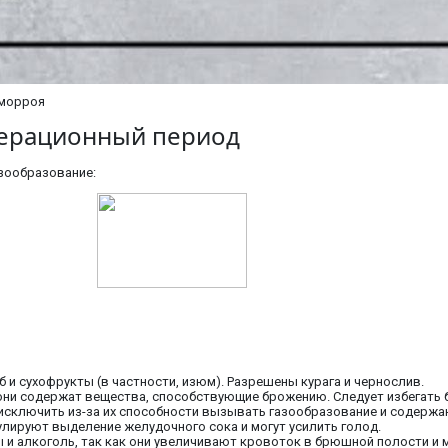
еморроя
перационный период
зообразование:
б и сухофрукты (в частности, изюм). Разрешены курага и чернослив.
к они содержат вещества, способствующие брожению. Следует избегать
 исключить из-за их способности вызывать газообразование и содерж
мулируют выделение желудочного сока и могут усилить голод.
и алкоголь, так как они увеличивают кровоток в брюшной полости и 