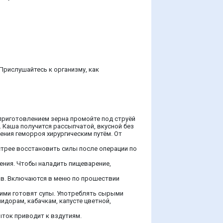
Прислушайтесь к организму, как
 приготовлением зерна промойте под струёй
. Каша получится рассыпчатой, вкусной без
ения геморроя хирургическим путём. От
стрее восстановить силы после операции по
ния. Чтобы наладить пищеварение,
тов. Включаются в меню по прошествии
ними готовят супы. Употреблять сырыми
дорам, кабачкам, капусте цветной,
ток приводит к вздутиям.