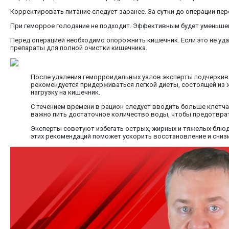
Корректировать питание следует заранее. За сутки до операции пер
При геморрое голодание не подходит. Эффективным будет уменьшен
Перед операцией необходимо опорожнить кишечник. Если это не уд
препараты для полной очистки кишечника.
После удаления геморроидальных узлов эксперты подчеркива
рекомендуется придерживаться легкой диеты, состоящей из ж
нагрузку на кишечник.
С течением времени в рацион следует вводить больше клетча
важно пить достаточное количество воды, чтобы предотвра
Эксперты советуют избегать острых, жирных и тяжелых блюд,
этих рекомендаций поможет ускорить восстановление и снизи