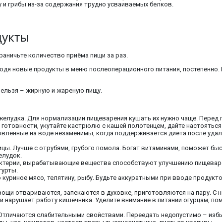
у и грибы из-за содержания трудно усваиваемых белков.
дукты
раничьте количество приёма пищи за раз.
одя новые продукты в меню послеоперационного питания, постепенно. 
Нельзя – жирную и жареную пищу.
 желудка. Для нормализации пищеварения кушать их нужно чаще. Перед
 готовности, укутайте кастрюлю с кашей полотенцем, дайте настояться
товленные на воде незаменимы, когда поддерживается диета после удал
цы. Лучше с отрубями, грубого помола. Богат витаминами, поможет бы
елудок.
ктерии, вырабатывающие вещества способствуют улучшению пищеваре
гурты.
 куриное мясо, телятину, рыбу. Будьте аккуратными при вводе продук
ощи отвариваются, запекаются в духовке, приготовляются на пару. С 
арушает работу кишечника. Уделите внимание в питании огурцам, поми
 Отличаются слабительными свойствами. Переедать недопустимо – избы