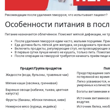
Рекомендации после удаления геморроя, что испытывает пациент?
Особенности питания в пос
Питание назначается облегчённое. Поможет мягкой дефекации, не т
После удаления геморроя едим часто, малыми порциями. Прини
Еда должна быть лёгкой для желудка, не раздражать при вы
Включить продукты, регулирующие стул, не провоцирующие 
В первые сутки лучше ничего не кушать, только пить. Помога
После операции на геморрой требуется начинать приём пищи 
Продукт/Группа продуктов
Пол
Предотвращение запо
Жидкости (вода, бульоны, травяные чаи)
потерянной во время
Легко усваиваются, 
Мягкие каши (овсянка, гречневая)
умеренных количеств
Вареные овощи (кабачки, тыква, цветная
Богаты витаминами и 
капуста)
Источник витаминов 
Фрукты (бананы, яблоки печеные, киви)
вздутие.
Нежирное мясо (курица, индейка)
Источник белка, нео