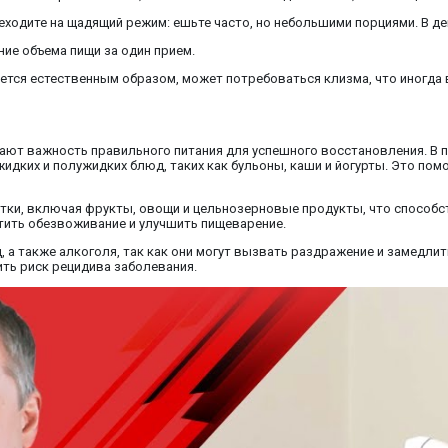
еходите на щадящий режим: ешьте часто, но небольшими порциями. В де
ие объема пищи за один прием.
ается естественным образом, может потребоваться клизма, что иногд
ют важность правильного питания для успешного восстановления. В 
идких и полужидких блюд, таких как бульоны, каши и йогурты. Это пом
тки, включая фрукты, овощи и цельнозерновые продукты, что способс
тить обезвоживание и улучшить пищеварение.
 а также алкоголя, так как они могут вызвать раздражение и замедли
ть риск рецидива заболевания.