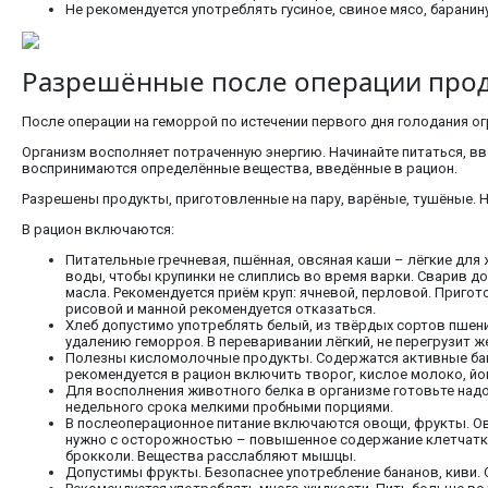
Не рекомендуется употреблять гусиное, свиное мясо, баранин
Разрешённые после операции про
После операции на геморрой по истечении первого дня голодания ог
Организм восполняет потраченную энергию. Начинайте питаться, вв
воспринимаются определённые вещества, введённые в рацион.
Разрешены продукты, приготовленные на пару, варёные, тушёные. 
В рацион включаются:
Питательные гречневая, пшённая, овсяная каши – лёгкие для
воды, чтобы крупинки не слиплись во время варки. Сварив до
масла. Рекомендуется приём круп: ячневой, перловой. Приго
рисовой и манной рекомендуется отказаться.
Хлеб допустимо употреблять белый, из твёрдых сортов пшени
удалению геморроя. В переваривании лёгкий, не перегрузит ж
Полезны кисломолочные продукты. Содержатся активные ба
рекомендуется в рацион включить творог, кислое молоко, йо
Для восполнения животного белка в организме готовьте надо
недельного срока мелкими пробными порциями.
В послеоперационное питание включаются овощи, фрукты. Ов
нужно с осторожностью – повышенное содержание клетчатки н
брокколи. Вещества расслабляют мышцы.
Допустимы фрукты. Безопаснее употребление бананов, киви.