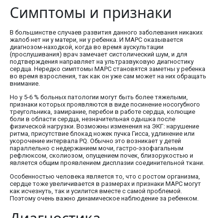
Симптомы и признаки
В большинстве случаев развития данного заболевания никаких
жалоб нет ни у матери, ни у ребенка. И МАРС оказывается
диагнозом-находкой, когда во время аускультации
(прослушивания) врач замечает систолический шум, и для
подтверждения направляет на ультразвуковую диагностику
сердца. Нередко симптомы МАРС становятся заметны у ребенка
во время взросления, так как он уже сам может на них обращать
внимание.
Но у 5-6 % больных патологии могут быть более тяжелыми,
признаки которых проявляются в виде посинение носогубного
треугольника, замирание, перебои в работе сердца, колющие
боли в области сердца, незначительная одышка после
физической нагрузки. Возможны изменения на ЭКГ: нарушение
ритма, присутствие блокад ножек пучка Гисса, удлинение или
укорочение интервала PQ. Обычно это возникает у детей
параллельно с недержанием мочи, гастро-эзофагальным
рефлюксом, сколиозом, опущением почек, близорукостью и
является общим проявлением дисплазии соединительной ткани.
Особенностью человека является то, что с ростом организма,
сердце тоже увеличивается в размерах и признаки МАРС могут
как исчезнуть, так и усилится вместе с самой проблемой.
Поэтому очень важно динамическое наблюдение за ребенком.