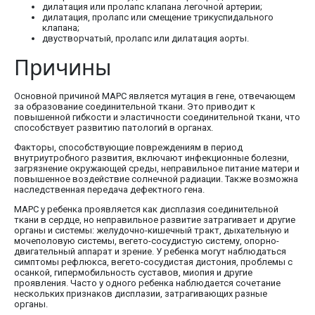
дилатация или пролапс клапана легочной артерии;
дилатация, пролапс или смещение трикуспидального
клапана;
двустворчатый, пролапс или дилатация аорты.
Причины
Основной причиной МАРС является мутация в гене, отвечающем
за образование соединительной ткани. Это приводит к
повышенной гибкости и эластичности соединительной ткани, что
способствует развитию патологий в органах.
Факторы, способствующие повреждениям в период
внутриутробного развития, включают инфекционные болезни,
загрязнение окружающей среды, неправильное питание матери и
повышенное воздействие солнечной радиации. Также возможна
наследственная передача дефектного гена.
МАРС у ребенка проявляется как дисплазия соединительной
ткани в сердце, но неправильное развитие затрагивает и другие
органы и системы: желудочно-кишечный тракт, дыхательную и
мочеполовую системы, вегето-сосудистую систему, опорно-
двигательный аппарат и зрение. У ребенка могут наблюдаться
симптомы рефлюкса, вегето-сосудистая дистония, проблемы с
осанкой, гипермобильность суставов, миопия и другие
проявления. Часто у одного ребенка наблюдается сочетание
нескольких признаков дисплазии, затрагивающих разные
органы.