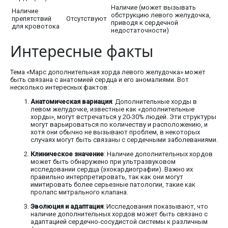
Наличие (может вызывать
Наличие
обструкцию левого желудочка,
препятствий
Отсутствуют
приводя к сердечной
для кровотока
недостаточности)
Интересные факты
Тема «Марс дополнительная хорда левого желудочка» может
быть связана с анатомией сердца и его аномалиями. Вот
несколько интересных фактов:
Анатомическая вариация
: Дополнительные хорды в
левом желудочке, известные как «дополнительные
хорды», могут встречаться у 20-30% людей. Эти структуры
могут варьироваться по количеству и расположению, и
хотя они обычно не вызывают проблем, в некоторых
случаях могут быть связаны с сердечными заболеваниями.
Клиническое значение
: Наличие дополнительных хордов
может быть обнаружено при ультразвуковом
исследовании сердца (эхокардиографии). Важно их
правильно интерпретировать, так как они могут
имитировать более серьезные патологии, такие как
пролапс митрального клапана.
Эволюция и адаптация
: Исследования показывают, что
наличие дополнительных хордов может быть связано с
адаптацией сердечно-сосудистой системы к различным