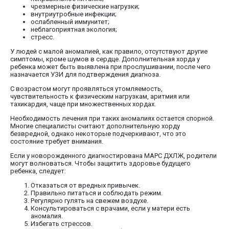
чрезмерные физические нагрузки;
внутриутробные инфекции;
ослабленный иммунитет;
неблагоприятная экология;
стресс.
У людей с малой аномалией, как правило, отсутствуют другие
симптомы, кроме шумов в сердце. Дополнительная хорда у
ребенка может быть выявлена при прослушивании, после чего
назначается УЗИ для подтверждения диагноза.
С возрастом могут проявляться утомляемость,
чувствительность к физическим нагрузкам, аритмия или
тахикардия, чаще при множественных хордах.
Необходимость лечения при таких аномалиях остается спорной.
Многие специалисты считают дополнительную хорду
безвредной, однако некоторые подчеркивают, что это
состояние требует внимания.
Если у новорожденного диагностирована МАРС ДХЛЖ, родители
могут волноваться. Чтобы защитить здоровье будущего
ребенка, следует:
Отказаться от вредных привычек.
Правильно питаться и соблюдать режим.
Регулярно гулять на свежем воздухе.
Консультироваться с врачами, если у матери есть
аномалия.
Избегать стрессов.