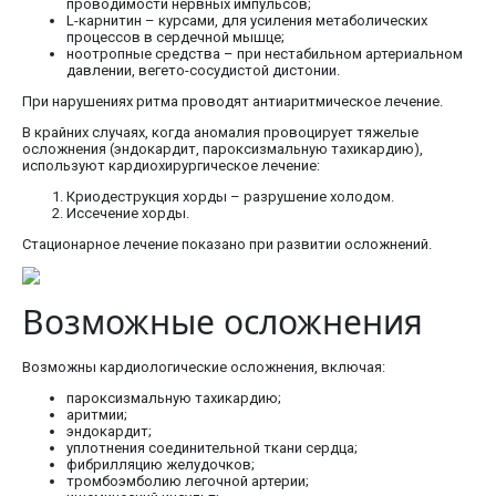
проводимости нервных импульсов;
L-карнитин – курсами, для усиления метаболических
процессов в сердечной мышце;
ноотропные средства – при нестабильном артериальном
давлении, вегето-сосудистой дистонии.
При нарушениях ритма проводят антиаритмическое лечение.
В крайних случаях, когда аномалия провоцирует тяжелые
осложнения (эндокардит, пароксизмальную тахикардию),
используют кардиохирургическое лечение:
Криодеструкция хорды – разрушение холодом.
Иссечение хорды.
Стационарное лечение показано при развитии осложнений.
Возможные осложнения
Возможны кардиологические осложнения, включая:
пароксизмальную тахикардию;
аритмии;
эндокардит;
уплотнения соединительной ткани сердца;
фибрилляцию желудочков;
тромбоэмболию легочной артерии;