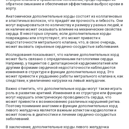
обратное смыкание и обеспечивая эффективный выброс крови в
аорту.
Анатомически дополнительные хорды состоят из коллагеновых
и эластичных волокон, что придаёт им прочность и гибкость. Они
могут варьироваться по количеству и размеру у разных людей, и
их наличие может оказывать влияние на механические свойства
сердца. В некоторых случаях, если дополнительные хорды
повреждены или отсутствуют, это может привести к
недостаточности митрального клапана, что, в свою очередь,
может вызвать серьезные сердечно-сосудистые заболевания.
Исследования показывают, что наличие дополнительных хорд
может быть связано с определенными патологиями сердца.
Например, у пациентов с дилатационной кардиомиопатией или
другими формами сердечной недостаточности наблюдаются
изменения в структуре и функции дополнительных хорд. Это
может привести к ухудшению работы митрального клапана и, как
следствие, к увеличению нагрузки на левый желудочек.
Важно отметить, что дополнительные хорды могут также играть
роль в развитии аритмий. Изменения в их структуре или функции
могут нарушать электрическую проводимость сердца, что
может привести к возникновению различных нарушений ритма.
Поэтому понимание анатомии и функции дополнительных хорд
левого желудочка является важным аспектом кардиологии и
может помочь в диагностике и лечении сердечно-сосудистых
заболеваний.
В заключение, дополнительные хорды левого желудочка