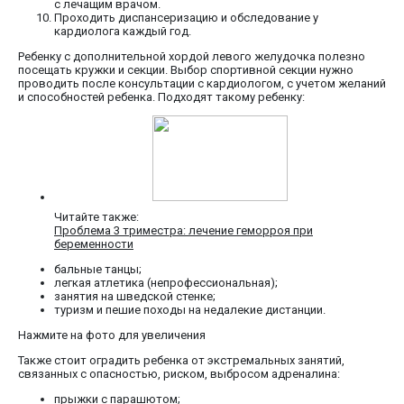
с лечащим врачом.
Проходить диспансеризацию и обследование у
кардиолога каждый год.
Ребенку с дополнительной хордой левого желудочка полезно
посещать кружки и секции. Выбор спортивной секции нужно
проводить после консультации с кардиологом, с учетом желаний
и способностей ребенка. Подходят такому ребенку:
Читайте также:
Проблема 3 триместра: лечение геморроя при
беременности
бальные танцы;
легкая атлетика (непрофессиональная);
занятия на шведской стенке;
туризм и пешие походы на недалекие дистанции.
Нажмите на фото для увеличения
Также стоит оградить ребенка от экстремальных занятий,
связанных с опасностью, риском, выбросом адреналина:
прыжки с парашютом;