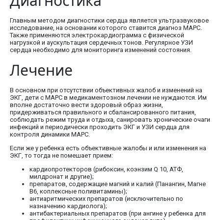
Диагностика
Главным методом диагностики сердца является ультразвуковое
исследование, на основании которого ставится диагноз МАРС.
Также применяются электрокардиограмма с физической
нагрузкой и аускультация сердечных тонов. Регулярное УЗИ
сердца необходимо для мониторинга изменений состояния.
Лечение
В основном при отсутствии объективных жалоб и изменений на
ЭКГ, дети с МАРС в медикаментозном лечении не нуждаются. Им
вполне достаточно вести здоровый образ жизни,
придерживаться правильного и сбалансированного питания,
соблюдать режим труда и отдыха, санировать хронические очаги
инфекций и периодически проходить ЭКГ и УЗИ сердца для
контроля динамики МАРС.
Если же у ребенка есть объективные жалобы и или изменения на
ЭКГ, то тогда не помешает прием:
кардиопротекторов (рибоксин, коэнзим Q 10, АТФ,
милдронат и другие);
препаратов, содержащие магний и калий (Панангин, Магне
В6, коплексные поливитамины);
антиаритмических препаратов (исключительно по
назначению кардиолога);
антибактериальных препаратов (при ангине у ребенка для