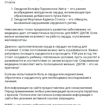
Стокса.
Синдром Вольфа-Паркинсона-Уайта — это раннее
возбуждение желудочков сердца, возникающее при
образовании добавочного пучка Кента.
Синдром Морганьи-Адамса-Стокса — это обморок,
вызванный нарушением сердечного ритма.
Невозможно точно предсказать развитие заболевания, но
медицина дает оптимистичные прогнозы для МАРС ДХЛЖ. Если
малые аномалии не влияют на работу сердца, осложнения
маловероятны.
Диагноз «дополнительная хорда в сердце» не повод для
отчаяния. С этим состоянием можно жить и развиваться. Важно
регулярно посещать кардиолога и проходить УЗИ раз в год. Не
стоит создавать ребенку «тепличные» условия; пусть он растет и
развивается в соответствии со своим возрастом. Современная
медицина позволяет жить полноценной жизнью. ДХЛЖ — это не
приговор!
Если вы испытываете боль в сердце или недомогание,
обратитесь к кардиологу для необходимых исследований и
лечения.
Вся информация на сайте предоставлена для ознакомления.
Перед применением любых рекомендаций проконсультируйтесь
с врачом. Полное или частичное копирование информации с
сайта без указания активной ссылки запрещено.
МАРС — это группа заболеваний, возникающих из-за