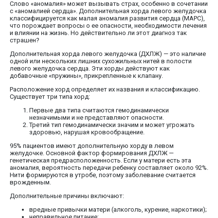
Слово «аномалия» может вызывать страх, особенно в сочетании
с «аномалией сердца». Дополнительная хорда левого желудочка
классифицируется как малая аномалия развития сердца (МАРС),
что порождает вопросы о ее опасности, необходимости лечения
и влиянии на жизнь. Но действительно ли этот диагноз так
страшен?
Дополнительная хорда левого желудочка (ДХЛЖ) — это наличие
одной или нескольких лишних сухожильных нитей в полости
левого желудочка сердца. Эти хорды действуют как
добавочные «пружины», прикрепленные к клапану.
Расположение хорд определяет их названия и классификацию.
Существует три типа хорд:
Первые два типа считаются гемодинамически
незначимыми и не представляют опасности.
Третий тип гемодинамически значим и может угрожать
здоровью, нарушая кровообращение.
95% пациентов имеют дополнительную хорду в левом
желудочке. Основной фактор формирования ДХЛЖ —
генетическая предрасположенность. Если у матери есть эта
аномалия, вероятность передачи ребенку составляет около 92%.
Нити формируются в утробе, поэтому заболевание считается
врожденным.
Дополнительные причины включают:
вредные привычки матери (алкоголь, курение, наркотики);
неправильное питание;