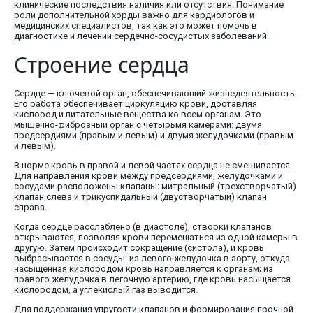
клинические последствия наличия или отсутствия. Понимание
роли дополнительной хорды важно для кардиологов и
медицинских специалистов, так как это может помочь в
диагностике и лечении сердечно-сосудистых заболеваний.
Строение сердца
Сердце — ключевой орган, обеспечивающий жизнедеятельность.
Его работа обеспечивает циркуляцию крови, доставляя
кислород и питательные вещества ко всем органам. Это
мышечно-фиброзный орган с четырьмя камерами: двумя
предсердиями (правым и левым) и двумя желудочками (правым
и левым).
В норме кровь в правой и левой частях сердца не смешивается.
Для направления крови между предсердиями, желудочками и
сосудами расположены клапаны: митральный (трехстворчатый)
клапан слева и трикуспидальный (двустворчатый) клапан
справа.
Когда сердце расслаблено (в диастоле), створки клапанов
открываются, позволяя крови перемещаться из одной камеры в
другую. Затем происходит сокращение (систола), и кровь
выбрасывается в сосуды: из левого желудочка в аорту, откуда
насыщенная кислородом кровь направляется к органам; из
правого желудочка в легочную артерию, где кровь насыщается
кислородом, а углекислый газ выводится.
Для поддержания упругости клапанов и формирования прочной