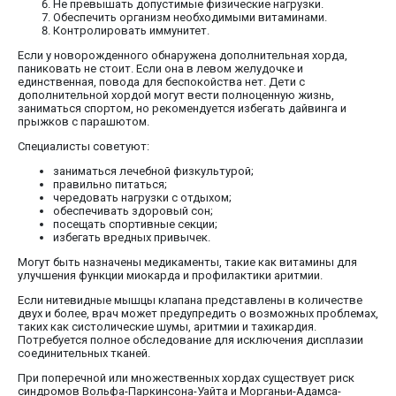
Не превышать допустимые физические нагрузки.
Обеспечить организм необходимыми витаминами.
Контролировать иммунитет.
Если у новорожденного обнаружена дополнительная хорда,
паниковать не стоит. Если она в левом желудочке и
единственная, повода для беспокойства нет. Дети с
дополнительной хордой могут вести полноценную жизнь,
заниматься спортом, но рекомендуется избегать дайвинга и
прыжков с парашютом.
Специалисты советуют:
заниматься лечебной физкультурой;
правильно питаться;
чередовать нагрузки с отдыхом;
обеспечивать здоровый сон;
посещать спортивные секции;
избегать вредных привычек.
Могут быть назначены медикаменты, такие как витамины для
улучшения функции миокарда и профилактики аритмии.
Если нитевидные мышцы клапана представлены в количестве
двух и более, врач может предупредить о возможных проблемах,
таких как систолические шумы, аритмии и тахикардия.
Потребуется полное обследование для исключения дисплазии
соединительных тканей.
При поперечной или множественных хордах существует риск
синдромов Вольфа-Паркинсона-Уайта и Морганьи-Адамса-