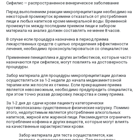
Сифилис — распространенное венерическое заболевание
Перед выполнением реакции микропреципитации необходимо на
некоторый промежуток времени отказаться от употребления
пищи и любых напитков кроме минеральной воды. Временной
промежуток между последним приемом пищи и забором
материала на анализ должен составлять не менее 8 часов.
В случае если процедура назначена в период приема
лекарственных средств с целью определения эффективности
лечения, необходимо проконсультироваться со специалистом.
Применение пенициллина и других антибиотиков, которые часто
назначаются при сифилисе, могут повлиять на достоверность
процедуры.
Забор материала для процедуры микропреципитации должна
осуществляться за 1-2 недели до начала медикаментозной
терапии или же после их отмены. Если прекращение приема
является невозможным, необходимо предупредить специалиста,
при этом точно указав дозировку лекарства и схему приема.
За 1-2 дня до сдачи крови пациенту категорически
противопоказаны существенные физические нагрузку. Помимо
этого, недопустимым является употребление алкогольных
напитков, жирной или жареной пищи. Рекомендуется ограничить
потребление кофеина и других веществ, которые могут влиять
на качественные характеристики крови.
Забор материала для теста осуществляется, как
правило, в утреннее время суток. Для процедуры