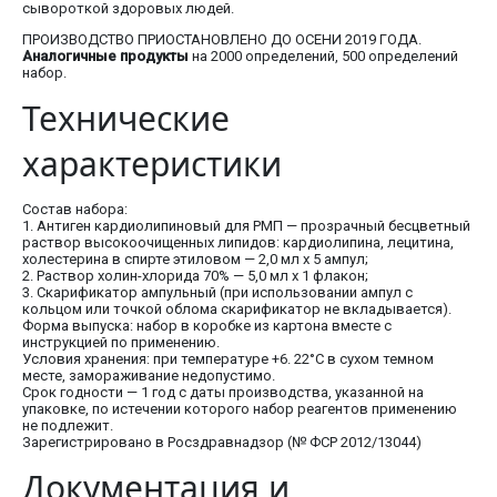
сывороткой здоровых людей.
ПРОИЗВОДСТВО ПРИОСТАНОВЛЕНО ДО ОСЕНИ 2019 ГОДА.
Аналогичные продукты
на 2000 определений, 500 определений
набор.
Технические
характеристики
Состав набора:
1. Антиген кардиолипиновый для РМП — прозрачный бесцветный
раствор высокоочищенных липидов: кардиолипина, лецитина,
холестерина в спирте этиловом — 2,0 мл х 5 ампул;
2. Раствор холин-хлорида 70% — 5,0 мл х 1 флакон;
3. Скарификатор ампульный (при использовании ампул с
кольцом или точкой облома скарификатор не вкладывается).
Форма выпуска: набор в коробке из картона вместе с
инструкцией по применению.
Условия хранения: при температуре +6. 22°C в сухом темном
месте, замораживание недопустимо.
Срок годности — 1 год с даты производства, указанной на
упаковке, по истечении которого набор реагентов применению
не подлежит.
Зарегистрировано в Росздравнадзор (№ ФСР 2012/13044)
Документация и