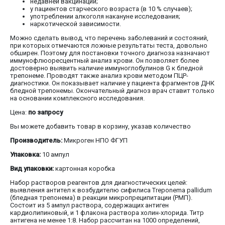
недавней вакцинации;
у пациентов старческого возраста (в 10 % случаев);
употреблении алкоголя накануне исследования;
наркотической зависимости.
Можно сделать вывод, что перечень заболеваний и состояний,
при которых отмечаются ложные результаты теста, довольно
обширен. Поэтому для постановки точного диагноза назначают
иммунофлюоресцентный анализ крови. Он позволяет более
достоверно выявить наличие иммуноглобулинов G к бледной
трепонеме. Проводят также анализ крови методом ПЦР-
диагностики. Он показывает наличие у пациента фрагментов ДНК
бледной трепонемы. Окончательный диагноз врач ставит только
на основании комплексного исследования.
Цена:
по запросу
Вы можете добавить товар в корзину, указав количество
Производитель:
Микроген НПО ФГУП
Упаковка:
10 ампул
Вид упаковки:
картонная коробка
Набор растворов реагентов для диагностических целей:
выявления антител к возбудителю сифилиса Treponema pallidum
(бледная трепонема) в реакции микропреципитации (РМП).
Состоит из 5 ампул раствора, содержащих антиген
кардиолипиновый, и 1 флакона раствора холин-хлорида. Титр
антигена не менее 1:8. Набор рассчитан на 1000 определений,