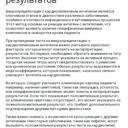
микропреципитации с кардиолипиновым антигеном является
ключевым этапом в диагностике различных заболеваний,
особенно в контексте инфекционных и аутоиммунных процессов.
Этот метод основан на реакции антигена с антителами, что
позволяет выявить наличие специфических иммунных
комплексов в сыворотке крови пациента.
При проведении теста на микропреципитацию с
кардиолипиновым антигеном важно учитывать несколько
факторов, которые могут повлиять на интерпретацию
результатов. Во-первых, необходимо обратить внимание на титр
антител. Высокие титры могут указывать на активный процесс,
тогда как низкие титры могут свидетельствовать о ремиссии
или хроническом состоянии. Обычно результаты выражаются в
виде коэффициента, который показывает, насколько сильно
реагируют антитела на кардиолипин.
Во-вторых, следует учитывать клиническую картину пациента.
Например, наличие симптомов, таких как лихорадка, усталость,
или специфические проявления, может помочь в интерпретации
результатов. Если тест показывает положительный результат,
но клинические симптомы отсутствуют, это может указывать на
ложноположительный результат, что требует дополнительного
подтверждения другими методами диагностики.
Также важно помнить о возможности кросс-реакций с другими
антигенами. Некоторые заболевания, такие как сифилис, могут
вызывать положительные результаты теста на кардиолипин,