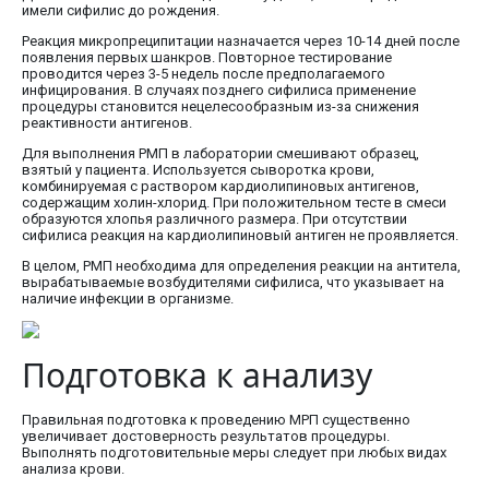
имели сифилис до рождения.
Реакция микропреципитации назначается через 10-14 дней после
появления первых шанкров. Повторное тестирование
проводится через 3-5 недель после предполагаемого
инфицирования. В случаях позднего сифилиса применение
процедуры становится нецелесообразным из-за снижения
реактивности антигенов.
Для выполнения РМП в лаборатории смешивают образец,
взятый у пациента. Используется сыворотка крови,
комбинируемая с раствором кардиолипиновых антигенов,
содержащим холин-хлорид. При положительном тесте в смеси
образуются хлопья различного размера. При отсутствии
сифилиса реакция на кардиолипиновый антиген не проявляется.
В целом, РМП необходима для определения реакции на антитела,
вырабатываемые возбудителями сифилиса, что указывает на
наличие инфекции в организме.
Подготовка к анализу
Правильная подготовка к проведению МРП существенно
увеличивает достоверность результатов процедуры.
Выполнять подготовительные меры следует при любых видах
анализа крови.