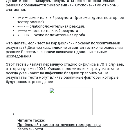
Давайте проанализируем результаты теста. Положительная
реакция обозначается символами «+». Отклонениями от нормы
считаются:
«+ » — сомнительный результат (рекомендуется повторное
тестирование).
«++» — слабоположительная реакция.
«+++» — положительный результат.
«++++» — резко положительная проба.
Что делать, если тест на кардиолипин показал положительный
результат? Диагноз «сифилис» не ставится только на основании
реакции Вассермана; врачи назначают дополнительные
исследования.
Этот тест выявляет первичную стадию сифилиса в 70 % случаев,
а вторичную — в 100 %. Однако положительные результаты не
всегда указывают на инфекцию бледной трепонемой. На
результаты теста могут влиять различные факторы, которые
будут рассмотрены далее.
Читайте также:
Проблема 3 триместра: лечение геморроя при
беременности