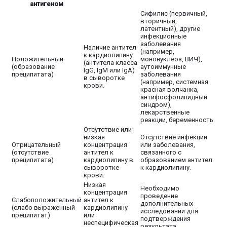
антигеном
Сифилис (первичный,
вторичный,
латентный), другие
инфекционные
заболевания
Наличие антител
(например,
к кардиолипину
Положительный
мононуклеоз, ВИЧ),
(антитела класса
(образование
аутоиммунные
IgG, IgM или IgA)
преципитата)
заболевания
в сыворотке
(например, системная
крови.
красная волчанка,
антифосфолипидный
синдром),
лекарственные
реакции, беременность.
Отсутствие или
низкая
Отсутствие инфекции
Отрицательный
концентрация
или заболевания,
(отсутствие
антител к
связанного с
преципитата)
кардиолипину в
образованием антител
сыворотке
к кардиолипину.
крови.
Низкая
Необходимо
концентрация
проведение
Слабоположительный
антител к
дополнительных
(слабо выраженный
кардиолипину
исследований для
преципитат)
или
подтверждения
неспецифическая
результата.