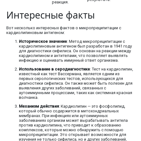
реакция.
Интересные факты
Вот несколько интересных фактов о микропреципитации с
кардиолипиновым антигеном:
Историческое значение
: Метод микропреципитации с
кардиолипиновым антигеном был разработан в 1941 году
для диагностики сифилиса. Он основан на реакции между
кардиолипином и антителами, что позволяет выявлять
инфекцию и оценивать иммунный ответ организма.
Использование в серодиагностике
: Тест на кардиолипин,
известный как тест Вассермана, является одним из
первых серологических тестов, использующихся для
диагностики сифилиса. Он также может быть полезен для
выявления других заболеваний, связанных с
аутоиммунными процессами, таких как системная красная
волчанка.
Механизм действия
: Кардиолипин — это фосфолипид,
который обычно содержится в митохондриальных
мембранах. При инфекциях или аутоиммунных
заболеваниях организм может вырабатывать антитела
против кардиолипина, что приводит к образованию
комплексов, которые можно обнаружить с помощью
микропреципитации. Это открывает возможности для
изучения не только сифилиса, но и других заболеваний,