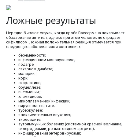
Ложные результаты
Нередко бывают случаи, когда проба Вассермана показывает
образование антител, однако при этом человек не страдает
сифилисом. Ложная положительная реакция отмечается при
следующих заболеваниях и состояниях:
беременности;
инфекционном мононуклеозе;
подагре;
сахарном диабете;
малярии;
кори;
скарлатине;
бруцеллезе;
пневмонии;
хламидиозе;
микоплазменной инфекции;
вирусном гепатите;
туберкулезе;
злокачественных опухолях;
тиреоидите;
аутоиммунных болезнях (системной красной волчанке,
склеродермии, ревматоидном артрите);
инфицировании энтеровирусами;