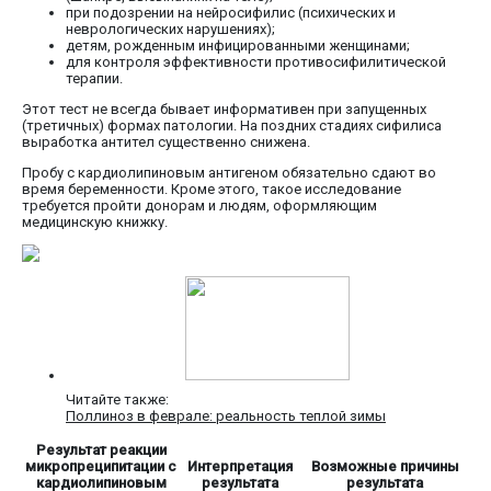
при подозрении на нейросифилис (психических и
неврологических нарушениях);
детям, рожденным инфицированными женщинами;
для контроля эффективности противосифилитической
терапии.
Этот тест не всегда бывает информативен при запущенных
(третичных) формах патологии. На поздних стадиях сифилиса
выработка антител существенно снижена.
Пробу с кардиолипиновым антигеном обязательно сдают во
время беременности. Кроме этого, такое исследование
требуется пройти донорам и людям, оформляющим
медицинскую книжку.
Читайте также:
Поллиноз в феврале: реальность теплой зимы
Результат реакции
микропреципитации с
Интерпретация
Возможные причины
кардиолипиновым
результата
результата