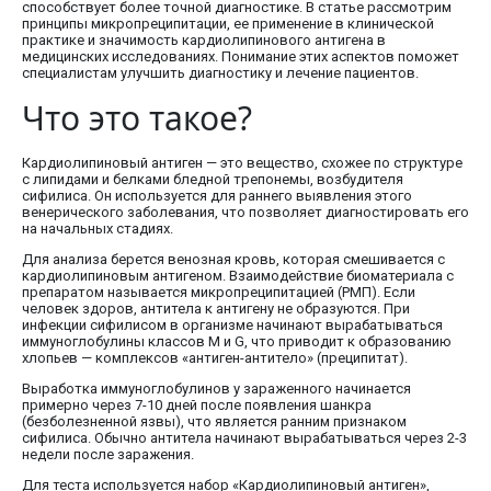
способствует более точной диагностике. В статье рассмотрим
принципы микропреципитации, ее применение в клинической
практике и значимость кардиолипинового антигена в
медицинских исследованиях. Понимание этих аспектов поможет
специалистам улучшить диагностику и лечение пациентов.
Что это такое?
Кардиолипиновый антиген — это вещество, схожее по структуре
с липидами и белками бледной трепонемы, возбудителя
сифилиса. Он используется для раннего выявления этого
венерического заболевания, что позволяет диагностировать его
на начальных стадиях.
Для анализа берется венозная кровь, которая смешивается с
кардиолипиновым антигеном. Взаимодействие биоматериала с
препаратом называется микропреципитацией (РМП). Если
человек здоров, антитела к антигену не образуются. При
инфекции сифилисом в организме начинают вырабатываться
иммуноглобулины классов M и G, что приводит к образованию
хлопьев — комплексов «антиген-антитело» (преципитат).
Выработка иммуноглобулинов у зараженного начинается
примерно через 7-10 дней после появления шанкра
(безболезненной язвы), что является ранним признаком
сифилиса. Обычно антитела начинают вырабатываться через 2-3
недели после заражения.
Для теста используется набор «Кардиолипиновый антиген»,