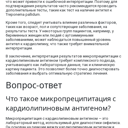
что может привести к ошибочной интерпретации. Поэтому для
подтверждения результатов часто рекомендуется проводить
дополнительные тесты, такие как тест на наличие антител к
Treponema pallidum.
Кроме того, следует учитывать влияние различных факторов,
таких как возраст, пол и сопутствующие заболевания, на
результаты теста. У некоторых групп пациентов, например, у
беременных женщин или людей с аутоиммунными
заболеваниями, может наблюдаться повышенный уровень
антител к кардиолипину, что также требует внимательной
интерпретации.
В заключение, интерпретация результатов микропреципитации с
кардиолипиновым антигеном требует комплексного подхода,
учитывающего как лабораторные данные, так и клиническую
картину пациента. Это позволяет более точно диагностировать
заболевания и выбрать оптимальную стратегию лечения.
Вопрос-ответ
Что такое микропреципитация с
кардиолипиновым антигеном?
Микропреципитация с кардиолипиновым антигеном — это
лабораторный метод, используемый для диагностики сифилиса.
Он основан на реакции между кардиолипиновым антигеном и